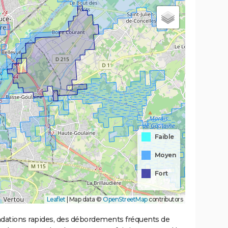
Faible
Moyen
Fort
Leaflet
|
Map data ©
OpenStreetMap
contributors
ondations rapides, des débordements fréquents de