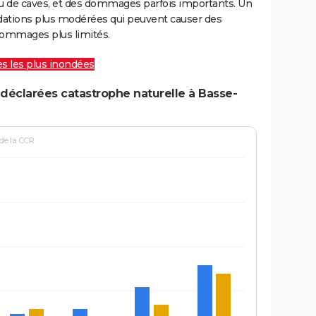
ou de caves, et des dommages parfois importants. Un
ations plus modérées qui peuvent causer des
ommages plus limités.
les les plus inondées
déclarées catastrophe naturelle à Basse-
 de la CCR