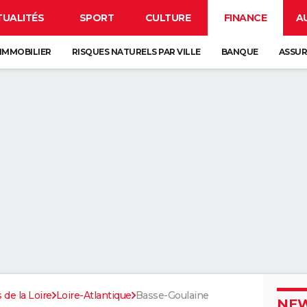
TUALITÉS
SPORT
CULTURE
FINANCE
A
IMMOBILIER
RISQUES NATURELS PAR VILLE
BANQUE
ASSU
 de la Loire
Loire-Atlantique
Basse-Goulaine
NEW