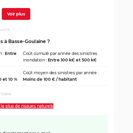
1/03/2020
06/03/2020
6 j
Oui
la CCR
/12/1999
29/12/1999
5 j
Non
ns à Basse-Goulaine ?
/06/1997
11/06/1997
1 j
Oui
n :
Entre
Coût cumulé par année des sinistres
inondation :
Entre 100 k€ et 500 k€
1/02/1988
29/02/1988
29 j
Oui
Coût moyen des sinistres par année :
0 et 10 %
Moins de 100 € / habitant
 l'ONRN
 le plus de risques naturels