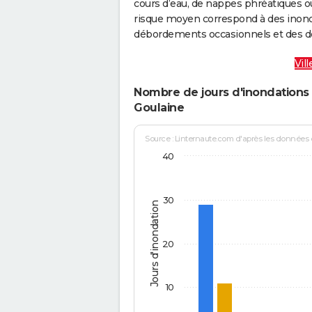
cours d’eau, de nappes phréatiques 
risque moyen correspond à des inond
débordements occasionnels et des d
Vil
Nombre de jours d'inondations 
Goulaine
Source : Linternaute.com d'après les données
40
30
Jours d'inondation
20
10