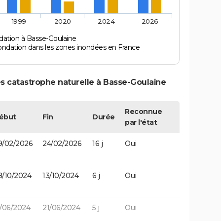
1999
2020
2024
2026
dation à Basse-Goulaine
ondation dans les zones inondées en France
s catastrophe naturelle à Basse-Goulaine
Reconnue
ébut
Fin
Durée
par l'état
9/02/2026
24/02/2026
16 j
Oui
8/10/2024
13/10/2024
6 j
Oui
7/06/2024
21/06/2024
5 j
Oui