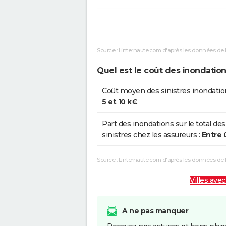
Inondations et/ou Coulées de
0
Boue
Source : Linternaute.com d'après les données de 
Inondations et/ou Coulées de
25
Boue
Quel est le coût des inondatio
Inondations et/ou Coulées de
11
Coût moyen des sinistres inondatio
Boue
5 et 10 k€
Inondations et/ou Coulées de
0
Part des inondations sur le total des
Boue
sinistres chez les assureurs :
Entre 
Source : Linternaute.com d'après les données de
Villes avec
A ne pas manquer