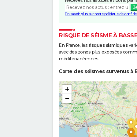
Recevez nos astuces et bons plans
J
En savoir plus sur notre politique de confiden
RISQUE DE SÉISME À BASS
En France, les
risques sismiques
vari
avec des zones plus exposées comme 
méditerranéennes.
Carte des séismes survenus à B
+
−