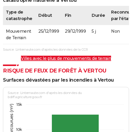
catastrophe naturelle à Vertou
Type de
Reconnu
Début
Fin
Durée
catastrophe
par l'état
Mouvement
25/12/1999
29/12/1999
5 j
Non
de Terrain
Source : Linternaute.com d'après les données de la CCR
Villes avec le plus de mouvements de terrain
RISQUE DE FEUX DE FORÊT À VERTOU
Surfaces dévastées par les incendies à Vertou
Source : Linternaute.com d'après les données du
bdiff.agriculture.gouv.fr
15k
10k