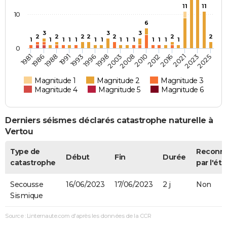
11
11
10
6
3
3
3
2
2
2
2
2
2
2
1
1
1
1
1
1
1
1
1
1
1
1
1
1
0
1981
2003
2025
1998
2023
1996
2021
1993
2016
1991
2012
1988
2010
1986
2008
Magnitude 1
Magnitude 2
Magnitude 3
Magnitude 4
Magnitude 5
Magnitude 6
Derniers séismes déclarés catastrophe naturelle à
Vertou
Type de
Reconn
Début
Fin
Durée
catastrophe
par l'éta
Secousse
16/06/2023
17/06/2023
2 j
Non
Sismique
Source : Linternaute.com d'après les données de la CCR