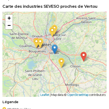
Carte des industries SEVESO proches de Vertou
+
−
Leaflet
|
Map data ©
OpenStreetMap
contributors
Légende