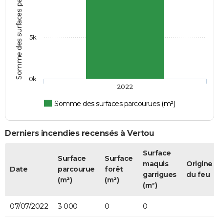
Somme des surfaces parcourues (m²)
5k
0k
2022
Somme des surfaces parcourues (m²)
Derniers incendies recensés à Vertou
Surface
Surface
Surface
maquis
Origine
Date
parcourue
forêt
garrigues
du feu
(m²)
(m²)
(m²)
07/07/2022
3 000
0
0