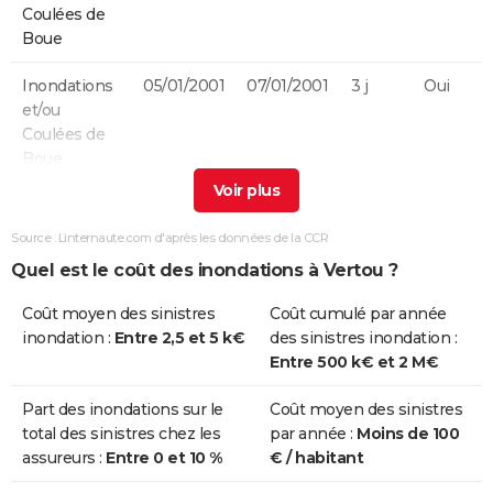
Coulées de
Boue
Inondations
05/01/2001
07/01/2001
3 j
Oui
et/ou
Coulées de
Boue
Inondations
25/12/1999
29/12/1999
5 j
Non
et/ou
Source : Linternaute.com d'après les données de la CCR
Coulées de
Quel est le coût des inondations à Vertou ?
Boue
Coût moyen des sinistres
Coût cumulé par année
Inondations
11/06/1997
11/06/1997
1 j
Oui
inondation :
Entre 2,5 et 5 k€
des sinistres inondation :
et/ou
Entre 500 k€ et 2 M€
Coulées de
Boue
Part des inondations sur le
Coût moyen des sinistres
total des sinistres chez les
par année :
Moins de 100
Inondations
17/01/1995
05/02/1995
20 j
Oui
assureurs :
Entre 0 et 10 %
€ / habitant
et/ou