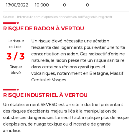
17/06/2022
10 000
0
0
Source : Linternaute.com d'après les données du bdiff.agriculture.gouv.fr
RISQUE DE RADON À VERTOU
Le risque
Un risque élevé nécessite une aération
est de :
fréquente des logements pour éviter une forte
3 / 3
concentration en radon. Gaz radioactif d'origine
naturelle, le radon présente un risque sanitaire
Risque
dans certaines régions granitiques et
élevé
volcaniques, notamment en Bretagne, Massif
Central et Vosges.
RISQUE INDUSTRIEL À VERTOU
Un établissement SEVESO est un site industriel présentant
des risques d'accidents majeurs liés à la manipulation de
substances dangereuses. Le seuil haut implique plus de risque
d'explosion, de nuage toxique ou d'incendie de grande
ampleur.