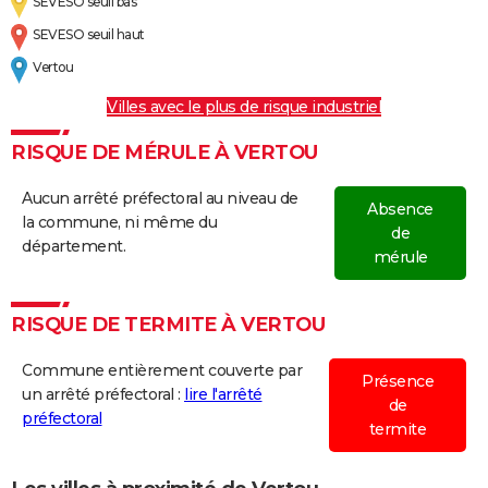
SEVESO seuil bas
SEVESO seuil haut
Vertou
Villes avec le plus de risque industriel
RISQUE DE MÉRULE À VERTOU
Aucun arrêté préfectoral au niveau de
Absence
la commune, ni même du
de
département.
mérule
RISQUE DE TERMITE À VERTOU
Commune entièrement couverte par
Présence
un arrêté préfectoral :
lire l'arrêté
de
préfectoral
termite