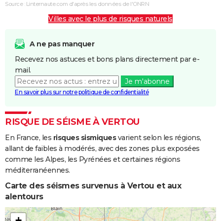
Coulées de
Source : Linternaute.com d'après les données de l'ONRN
Boue
Villes avec le plus de risques naturels
Inondations
10/01/1993
13/01/1993
4 j
Oui
et/ou
A ne pas manquer
Coulées de
Recevez nos astuces et bons plans directement par e-
Boue
mail.
Je m'abonne
Inondations
01/04/1983
28/04/1983
28 j
Oui
En savoir plus sur notre politique de confidentialité
et/ou
Coulées de
Boue
RISQUE DE SÉISME À VERTOU
En France, les
risques sismiques
varient selon les régions,
Inondations
08/12/1982
31/12/1982
24 j
Oui
allant de faibles à modérés, avec des zones plus exposées
et/ou
comme les Alpes, les Pyrénées et certaines régions
Coulées de
méditerranéennes.
Boue
Carte des séismes survenus à Vertou et aux
alentours
+