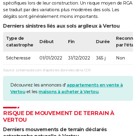
spécifiques lors de leur construction. Un risque moyen de RGA
se traduit par des variations plus modérées des sols. Les
dégâts sont généralement moins importants.
Derniers sinistres liés aux sols argileux à Vertou
Type de
Reconnu
Début
Fin
Durée
catastrophe
par l'état
Sécheresse
01/01/2022
31/12/2022
365 j
Non
Source : Linternaute.com d'après les données de la CCR
Découvrez les annonces d'
appartements en vente à
Vertou
et les
maisons à acheter à Vertou
.
RISQUE DE MOUVEMENT DE TERRAIN À
VERTOU
Derniers mouvements de terrain déclarés