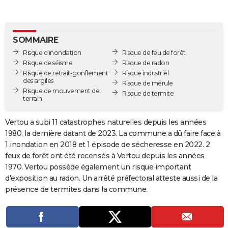
City break
Voyage de noces
Climat
Destinations
Voyage nature
Forum
+
PHOTO
GUIDES D'ACHAT
SOMMAIRE
Risque d’inondation
Risque de feu de forêt
BONS PLANS
Risque de séisme
Risque de radon
Risque de retrait-gonflement
Risque industriel
CARTE DE VOEUX
des argiles
Risque de mérule
Risque de mouvement de
Carte Bonne année
Carte Pâques
Carte de Noël
Carte Saint-Valentin
Carte d'anniversaire
Risque de termite
DICTIONNAIRE
terrain
Biographies
Expressions
Dictionnaire
Citations
Proverbes
PROGRAMME TV
Vertou a subi 11 catastrophes naturelles depuis les années
1980, la dernière datant de 2023. La commune a dû faire face à
COPAINS D'AVANT
1 inondation en 2018 et 1 épisode de sécheresse en 2022. 2
Se connecter
Collèges
Universités
Service militaire
S'inscrire
Lycées
Primaires
Entreprises
Avis de recherche
feux de forêt ont été recensés à Vertou depuis les années
AVIS DE DÉCÈS
1970. Vertou possède également un risque important
FORUM
d'exposition au radon. Un arrêté préfectoral atteste aussi de la
présence de termites dans la commune.
Lifestyle
Sport
Television
Cinema
Bricolage
Culture
Auto
Voyage