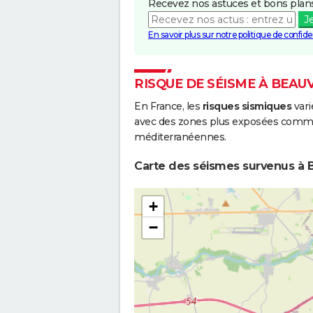
Recevez nos astuces et bons plans
J
En savoir plus sur notre politique de confiden
RISQUE DE SÉISME À BEA
En France, les
risques sismiques
vari
avec des zones plus exposées comme 
méditerranéennes.
Carte des séismes survenus à 
+
−