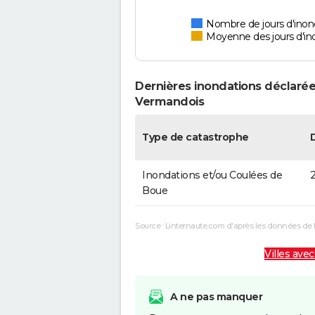
Nombre de jours d'inon
Moyenne des jours d'in
Dernières inondations déclarée
Vermandois
Type de catastrophe
Inondations et/ou Coulées de
2
Boue
Source : Linternaute.com d'après les données de 
Villes avec
A ne pas manquer