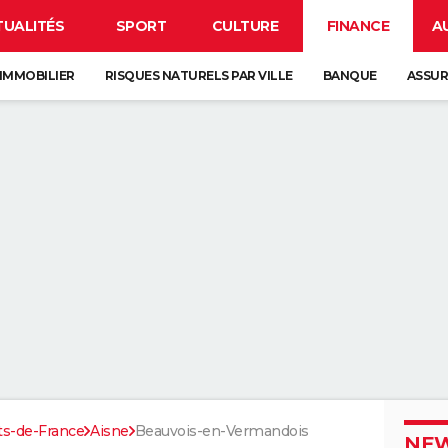
TUALITÉS
SPORT
CULTURE
FINANCE
A
IMMOBILIER
RISQUES NATURELS PAR VILLE
BANQUE
ASSU
ts-de-France
Aisne
Beauvois-en-Vermandois
NEW