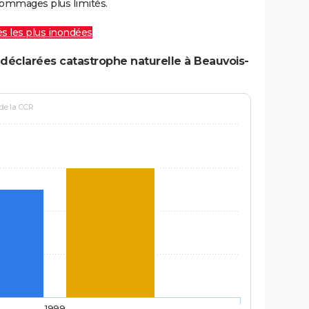
ommages plus limités.
les les plus inondées
déclarées catastrophe naturelle à Beauvois-
 de la CCR
1999