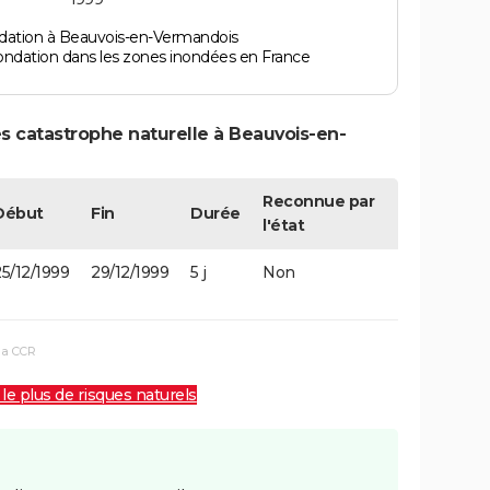
dation à Beauvois-en-Vermandois
ondation dans les zones inondées en France
s catastrophe naturelle à Beauvois-en-
Reconnue par
Début
Fin
Durée
l'état
5/12/1999
29/12/1999
5 j
Non
la CCR
 le plus de risques naturels