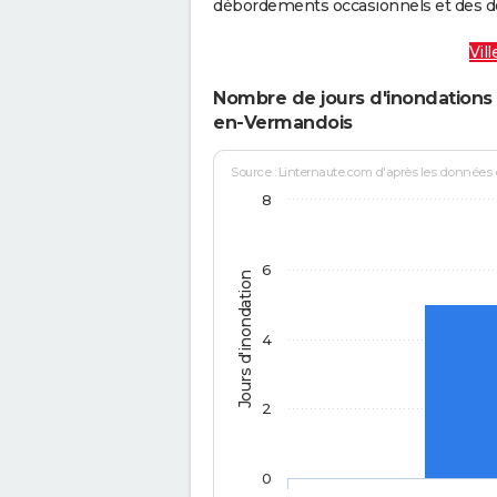
débordements occasionnels et des d
Vil
Nombre de jours d'inondations 
en-Vermandois
Source : Linternaute.com d'après les données
8
6
Jours d'inondation
4
2
0