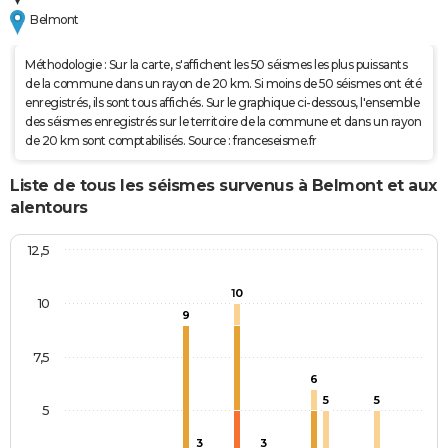
Belmont
Méthodologie : Sur la carte, s'affichent les 50 séismes les plus puissants
de la commune dans un rayon de 20 km. Si moins de 50 séismes ont été
enregistrés, ils sont tous affichés. Sur le graphique ci-dessous, l'ensemble
des séismes enregistrés sur le territoire de la commune et dans un rayon
de 20 km sont comptabilisés. Source : franceseisme.fr
Liste de tous les séismes survenus à Belmont et aux
alentours
12,5
10
10
9
7,5
6
5
5
5
3
3