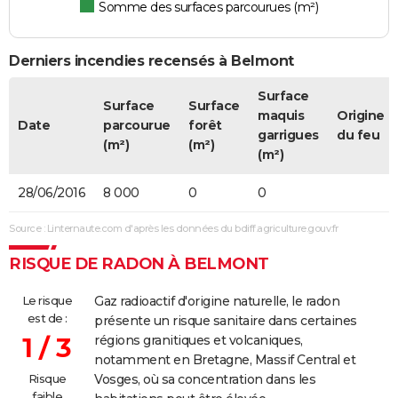
Somme des surfaces parcourues (m²)
Derniers incendies recensés à Belmont
Surface
Surface
Surface
maquis
Origine
Date
parcourue
forêt
garrigues
du feu
(m²)
(m²)
(m²)
28/06/2016
8 000
0
0
Source : Linternaute.com d'après les données du bdiff.agriculture.gouv.fr
RISQUE DE RADON À BELMONT
Le risque
Gaz radioactif d'origine naturelle, le radon
est de :
présente un risque sanitaire dans certaines
1 / 3
régions granitiques et volcaniques,
notamment en Bretagne, Massif Central et
Risque
Vosges, où sa concentration dans les
faible