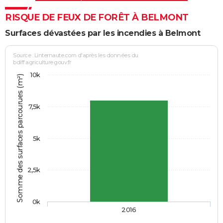
RISQUE DE FEUX DE FORÊT À BELMONT
Surfaces dévastées par les incendies à Belmont
Source : Linternaute.com d'après les données du
bdiff.agriculture.gouv.fr
10k
Somme des surfaces parcourues (m²)
7,5k
5k
2,5k
0k
2016