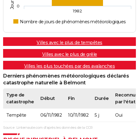
0
1982
Nombre de jours de phénomènes météorologiques
Villes avec le plus de tempêtes
Villes avec le plus de grêle
Villes les plus touchées par des avalanches
Derniers phénomènes météorologiques déclarés
catastrophe naturelle à Belmont
Type de
Reconnue
Début
Fin
Durée
catastrophe
par l'état
Tempête
06/11/1982
10/11/1982
5 j
Oui
Source : Linternaute.com d'après les données de la CCR