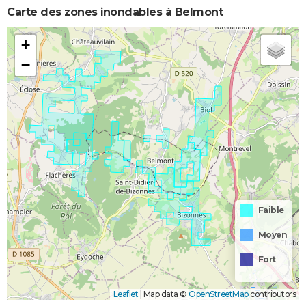
Carte des zones inondables à Belmont
+
−
Faible
Moyen
Fort
Leaflet
|
Map data ©
OpenStreetMap
contributors