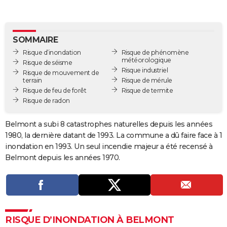
City break
Voyage de noces
Climat
Destinations
Voyage nature
Forum
+
PHOTO
GUIDES D'ACHAT
SOMMAIRE
Risque d’inondation
Risque de phénomène
BONS PLANS
météorologique
Risque de séisme
Risque industriel
Risque de mouvement de
CARTE DE VOEUX
terrain
Risque de mérule
Risque de feu de forêt
Risque de termite
Carte Bonne année
Carte Pâques
Carte de Noël
Carte Saint-Valentin
Carte d'anniversaire
DICTIONNAIRE
Risque de radon
Biographies
Expressions
Dictionnaire
Citations
Proverbes
PROGRAMME TV
Belmont a subi 8 catastrophes naturelles depuis les années
1980, la dernière datant de 1993. La commune a dû faire face à 1
COPAINS D'AVANT
inondation en 1993. Un seul incendie majeur a été recensé à
Se connecter
Collèges
Universités
Service militaire
S'inscrire
Lycées
Primaires
Entreprises
Avis de recherche
AVIS DE DÉCÈS
Belmont depuis les années 1970.
FORUM
Lifestyle
Sport
Television
Cinema
Bricolage
Culture
Auto
Voyage
RISQUE D’INONDATION À BELMONT