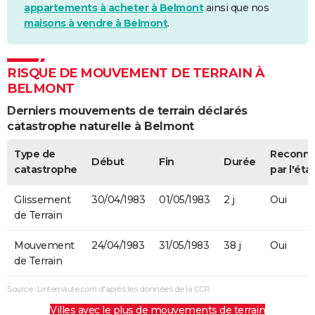
appartements à acheter à Belmont
ainsi que nos
maisons à vendre à Belmont
.
RISQUE DE MOUVEMENT DE TERRAIN À
BELMONT
Derniers mouvements de terrain déclarés
catastrophe naturelle à Belmont
Type de
Reconn
Début
Fin
Durée
catastrophe
par l'éta
Glissement
30/04/1983
01/05/1983
2 j
Oui
de Terrain
Mouvement
24/04/1983
31/05/1983
38 j
Oui
de Terrain
Source : Linternaute.com d'après les données de la CCR
Villes avec le plus de mouvements de terrain