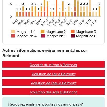
2,5
2
2
2
2
2
2
2
2
2
1
1
1
1
1
1
1
1
1
1
1
1
0
1981
1986
1990
1994
1997
2000
2003
2005
2008
2010
2017
2019
2021
2023
Magnitude 1
Magnitude 2
Magnitude 3
Magnitude 4
Magnitude 5
Magnitude 6
Autres informations environnementales sur
Belmont
Records du climat à Belmont
Pollution de l'air à Belmont
Pollution de l'eau à Belmont
Pollution des sols à Belmont
Retrouvez également toutes nos annonces d'