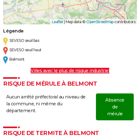
Leaflet
|
Map data ©
OpenStreetMap
contributors
Légende
SEVESO seuil bas
SEVESO seuil haut
Belmont
Villes avec le plus de risque industriel
RISQUE DE MÉRULE À BELMONT
Aucun arrêté préfectoral au niveau de
Absence
la commune, ni même du
de
département.
mérule
RISQUE DE TERMITE À BELMONT