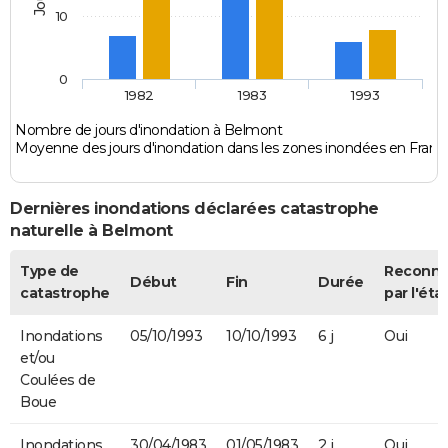
10
0
1982
1983
1993
Nombre de jours d'inondation à Belmont
Moyenne des jours d'inondation dans les zones inondées en Franc
Dernières inondations déclarées catastrophe
naturelle à Belmont
Type de
Reconn
Début
Fin
Durée
catastrophe
par l'éta
Inondations
05/10/1993
10/10/1993
6 j
Oui
et/ou
Coulées de
Boue
Inondations
30/04/1983
01/05/1983
2 j
Oui