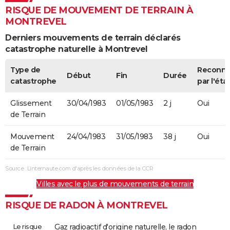
RISQUE DE MOUVEMENT DE TERRAIN À
MONTREVEL
Derniers mouvements de terrain déclarés
catastrophe naturelle à Montrevel
Type de
Reconn
Début
Fin
Durée
catastrophe
par l'éta
Glissement
30/04/1983
01/05/1983
2 j
Oui
de Terrain
Mouvement
24/04/1983
31/05/1983
38 j
Oui
de Terrain
Source : Linternaute.com d'après les données de la CCR
Villes avec le plus de mouvements de terrain
RISQUE DE RADON À MONTREVEL
Le risque
Gaz radioactif d'origine naturelle, le radon