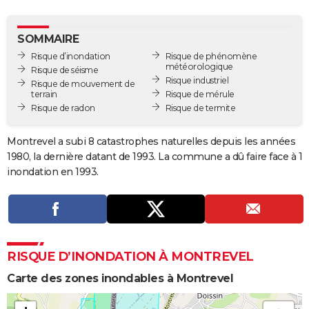
City break
Voyage de noces
Climat
Destinations
Voyage nature
Forum
+
PHOTO
SOMMAIRE
GUIDES D'ACHAT
Risque d’inondation
Risque de phénomène
météorologique
Risque de séisme
BONS PLANS
Risque industriel
Risque de mouvement de
terrain
Risque de mérule
CARTE DE VOEUX
Risque de radon
Risque de termite
Carte Bonne année
Carte Pâques
Carte de Noël
Carte Saint-Valentin
Carte d'anniversaire
DICTIONNAIRE
Montrevel a subi 8 catastrophes naturelles depuis les années
Biographies
Expressions
Dictionnaire
Citations
Proverbes
1980, la dernière datant de 1993. La commune a dû faire face à 1
PROGRAMME TV
inondation en 1993.
COPAINS D'AVANT
Se connecter
Collèges
Universités
Service militaire
S'inscrire
Lycées
Primaires
Entreprises
Avis de recherche
AVIS DE DÉCÈS
FORUM
RISQUE D’INONDATION À MONTREVEL
Lifestyle
Sport
Television
Cinema
Bricolage
Culture
Auto
Voyage
Carte des zones inondables à Montrevel