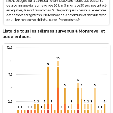
Méthodologie : Sur la carte, s'affichent les 50 séismes les plus puissants
de la commune dans un rayon de 20 km. Si moins de 50 séismes ont été
enregistrés, ils sont tous affichés. Sur le graphique ci-dessous, l'ensemble
des séismes enregistrés sur le territoire de la commune et dans un rayon
de 20 km sont comptabilisés. Source : franceseisme.fr
Liste de tous les séismes survenus à Montrevel et
aux alentours
12,5
10
10
9
7,5
6
5
5
5
5
2,5
2
2
2
2
2
2
2
2
2
1
1
1
1
1
1
1
1
1
1
1
1