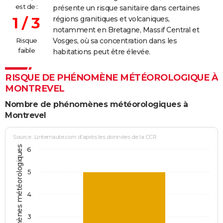
est de :
présente un risque sanitaire dans certaines
1 / 3
régions granitiques et volcaniques,
notamment en Bretagne, Massif Central et
Risque
Vosges, où sa concentration dans les
faible
habitations peut être élevée.
RISQUE DE PHÉNOMÈNE MÉTÉOROLOGIQUE À
MONTREVEL
Nombre de phénomènes météorologiques à
Montrevel
Source : Linternaute.com d'après les données de la CCR
Jours avec phénomènes météorologiques
6
5
4
3