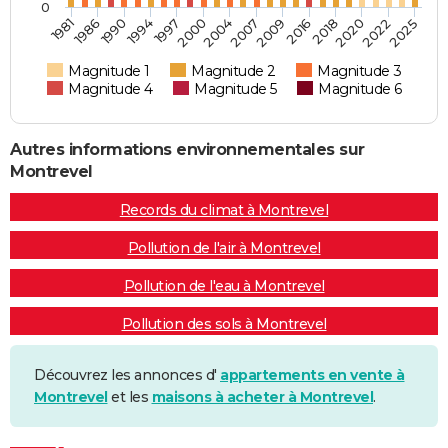
0
2020
1990
1981
2016
2007
2000
1994
2022
1986
2018
2009
2004
1997
2025
Magnitude 1
Magnitude 2
Magnitude 3
Magnitude 4
Magnitude 5
Magnitude 6
Autres informations environnementales sur
Montrevel
Records du climat à Montrevel
Pollution de l'air à Montrevel
Pollution de l'eau à Montrevel
Pollution des sols à Montrevel
Découvrez les annonces d'
appartements en vente à
Montrevel
et les
maisons à acheter à Montrevel
.