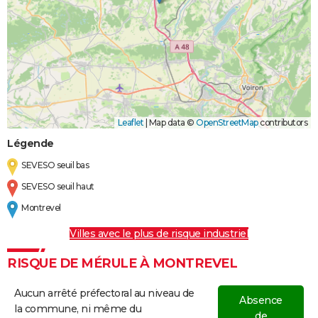
Leaflet
|
Map data ©
OpenStreetMap
contributors
Légende
SEVESO seuil bas
SEVESO seuil haut
Montrevel
Villes avec le plus de risque industriel
RISQUE DE MÉRULE À MONTREVEL
Aucun arrêté préfectoral au niveau de
Absence
la commune, ni même du
de