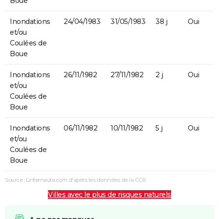
Boue
Inondations
24/04/1983
31/05/1983
38 j
Oui
et/ou
Coulées de
Boue
Inondations
26/11/1982
27/11/1982
2 j
Oui
et/ou
Coulées de
Boue
Inondations
06/11/1982
10/11/1982
5 j
Oui
et/ou
Coulées de
Boue
Source : Linternaute.com d'après les données de la CCR
Villes avec le plus de risques naturels