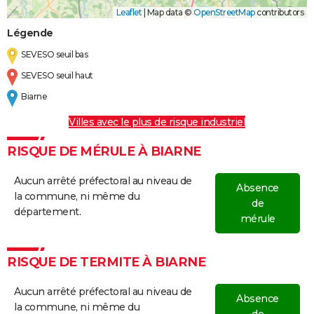
Leaflet
|
Map data ©
OpenStreetMap
contributors
Légende
SEVESO seuil bas
SEVESO seuil haut
Biarne
Villes avec le plus de risque industriel
RISQUE DE MÉRULE À BIARNE
Aucun arrêté préfectoral au niveau de
Absence
la commune, ni même du
de
département.
mérule
RISQUE DE TERMITE À BIARNE
Aucun arrêté préfectoral au niveau de
Absence
la commune, ni même du
de