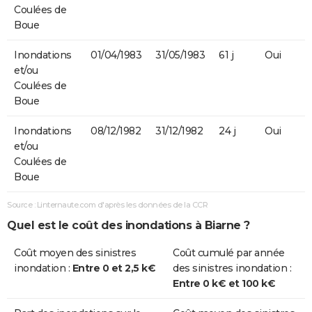
Coulées de
Boue
Inondations
01/04/1983
31/05/1983
61 j
Oui
et/ou
Coulées de
Boue
Inondations
08/12/1982
31/12/1982
24 j
Oui
et/ou
Coulées de
Boue
Source : Linternaute.com d'après les données de la CCR
Quel est le coût des inondations à Biarne ?
Coût moyen des sinistres
Coût cumulé par année
inondation :
Entre 0 et 2,5 k€
des sinistres inondation :
Entre 0 k€ et 100 k€