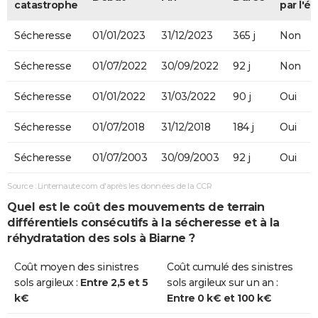
catastrophe
par l'ét
Sécheresse
01/01/2023
31/12/2023
365 j
Non
Sécheresse
01/07/2022
30/09/2022
92 j
Non
Sécheresse
01/01/2022
31/03/2022
90 j
Oui
Sécheresse
01/07/2018
31/12/2018
184 j
Oui
Sécheresse
01/07/2003
30/09/2003
92 j
Oui
Source : Linternaute.com d'après les données de la CCR
Quel est le coût des mouvements de terrain
différentiels consécutifs à la sécheresse et à la
réhydratation des sols à Biarne ?
Coût moyen des sinistres
Coût cumulé des sinistres
sols argileux :
Entre 2,5 et 5
sols argileux sur un an :
k€
Entre 0 k€ et 100 k€