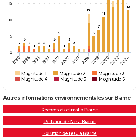
15
13
12
11
10
7
5
5
5
3
3
3
2
2
2
2
2
1
1
1
1
1
0
1997
2022
1986
2018
2013
1999
2024
1993
2020
1980
2016
2002
Magnitude 1
Magnitude 2
Magnitude 3
Magnitude 4
Magnitude 5
Magnitude 6
Autres informations environnementales sur Biarne
Records du climat à Biarne
Pollution de l'air à Biarne
Pollution de l'eau à Biarne