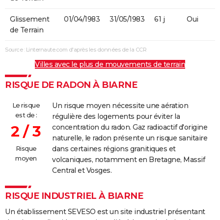
Glissement
01/04/1983
31/05/1983
61 j
Oui
de Terrain
Source : Linternaute.com d'après les données de la CCR
Villes avec le plus de mouvements de terrain
RISQUE DE RADON À BIARNE
Le risque
Un risque moyen nécessite une aération
est de :
régulière des logements pour éviter la
2 / 3
concentration du radon. Gaz radioactif d'origine
naturelle, le radon présente un risque sanitaire
Risque
dans certaines régions granitiques et
moyen
volcaniques, notamment en Bretagne, Massif
Central et Vosges.
RISQUE INDUSTRIEL À BIARNE
Un établissement SEVESO est un site industriel présentant