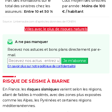
Part des inondations sur le
Coût moyen des sinistres
total des sinistres chez les
par année :
Moins de 100
assureurs :
Entre 10 et 50 %
€ / habitant
Source : Linternaute.com d'après les données de l'ONRN
Villes avec le plus de risques naturels
A ne pas manquer
Recevez nos astuces et bons plans directement par e-
mail.
Je m'abonne
En savoir plus sur notre politique de confidentialité
RISQUE DE SÉISME À BIARNE
En France, les
risques sismiques
varient selon les régions,
allant de faibles à modérés, avec des zones plus exposées
comme les Alpes, les Pyrénées et certaines régions
méditerranéennes.