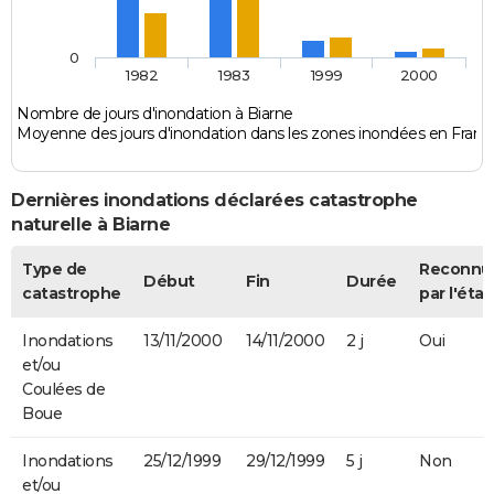
0
1982
1983
1999
2000
Nombre de jours d'inondation à Biarne
Moyenne des jours d'inondation dans les zones inondées en Franc
Dernières inondations déclarées catastrophe
naturelle à Biarne
Type de
Reconnu
Début
Fin
Durée
catastrophe
par l'état
Inondations
13/11/2000
14/11/2000
2 j
Oui
et/ou
Coulées de
Boue
Inondations
25/12/1999
29/12/1999
5 j
Non
et/ou