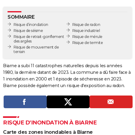
City break
Voyage de noces
Climat
Destinations
Voyage nature
Forum
+
PHOTO
SOMMAIRE
GUIDES D'ACHAT
Risque d’inondation
Risque de radon
Risque de séisme
Risque industriel
BONS PLANS
Risque de retrait-gonflement
Risque de mérule
des argiles
Risque de termite
CARTE DE VOEUX
Risque de mouvement de
terrain
Carte Bonne année
Carte Pâques
Carte de Noël
Carte Saint-Valentin
Carte d'anniversaire
DICTIONNAIRE
Biarne a subi 11 catastrophes naturelles depuis les années
Biographies
Expressions
Dictionnaire
Citations
Proverbes
PROGRAMME TV
1980, la dernière datant de 2023. La commune a dû faire face à
1 inondation en 2000 et 1 épisode de sécheresse en 2023.
COPAINS D'AVANT
Biarne possède également un risque d'exposition au radon.
Se connecter
Collèges
Universités
Service militaire
S'inscrire
Lycées
Primaires
Entreprises
Avis de recherche
AVIS DE DÉCÈS
FORUM
Lifestyle
Sport
Television
Cinema
Bricolage
Culture
Auto
Voyage
RISQUE D’INONDATION À BIARNE
Carte des zones inondables à Biarne