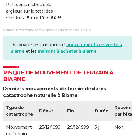
Part des sinistres sols
argileux sur le total des
sinistres :
Entre 10 et 50 %
Source : Linternaute.com d'après les données de l'ONRN
Découvrez les annonces d'
appartements en vente à
Biarne
et les
maisons à acheter à Biarne
.
RISQUE DE MOUVEMENT DE TERRAIN À
BIARNE
Derniers mouvements de terrain déclarés
catastrophe naturelle à Biarne
Type de
Reconnu
Début
Fin
Durée
catastrophe
par l'état
Mouvement
25/12/1999
29/12/1999
5 j
Non
de Terrain