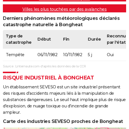
Villes les plus touchées par des avalanches
Derniers phénomènes météorologiques déclarés
catastrophe naturelle à Bongheat
Type de
Reconnue
Début
Fin
Durée
catastrophe
par l'état
Tempête
06/11/1982
10/11/1982
5 j
Oui
Source : Linternaute.com d'après les données de la CCR
RISQUE INDUSTRIEL À BONGHEAT
Un établissement SEVESO est un site industriel présentant
des risques d'accidents majeurs liés à la manipulation de
substances dangereuses. Le seuil haut implique plus de risque
d'explosion, de nuage toxique ou d'incendie de grande
ampleur.
Carte des industries SEVESO proches de Bongheat