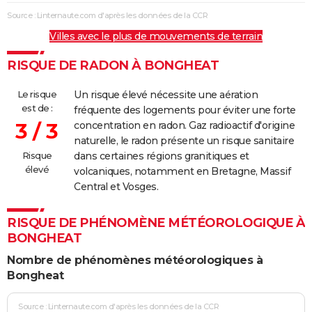
Source : Linternaute.com d'après les données de la CCR
Villes avec le plus de mouvements de terrain
RISQUE DE RADON À BONGHEAT
Le risque
Un risque élevé nécessite une aération
est de :
fréquente des logements pour éviter une forte
3 / 3
concentration en radon. Gaz radioactif d'origine
naturelle, le radon présente un risque sanitaire
Risque
dans certaines régions granitiques et
élevé
volcaniques, notamment en Bretagne, Massif
Central et Vosges.
RISQUE DE PHÉNOMÈNE MÉTÉOROLOGIQUE À
BONGHEAT
Nombre de phénomènes météorologiques à
Bongheat
Source : Linternaute.com d'après les données de la CCR