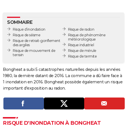
City break
Voyage de noces
Climat
Destinations
Voyage nature
Forum
+
PHOTO
GUIDES D'ACHAT
SOMMAIRE
Risque d’inondation
Risque de radon
BONS PLANS
Risque de séisme
Risque de phénomène
météorologique
Risque de retrait-gonflement
CARTE DE VOEUX
des argiles
Risque industriel
Risque de mouvement de
Risque de mérule
Carte Bonne année
Carte Pâques
Carte de Noël
Carte Saint-Valentin
Carte d'anniversaire
DICTIONNAIRE
terrain
Risque de termite
Biographies
Expressions
Dictionnaire
Citations
Proverbes
PROGRAMME TV
Bongheat a subi 5 catastrophes naturelles depuis les années
1980, la dernière datant de 2016. La commune a dû faire face à
COPAINS D'AVANT
1 inondation en 2016. Bongheat possède également un risque
Se connecter
Collèges
Universités
Service militaire
S'inscrire
Lycées
Primaires
Entreprises
Avis de recherche
AVIS DE DÉCÈS
important d'exposition au radon.
FORUM
Lifestyle
Sport
Television
Cinema
Bricolage
Culture
Auto
Voyage
RISQUE D’INONDATION À BONGHEAT