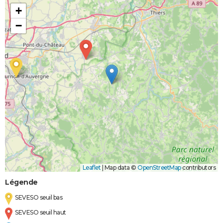
+
−
Leaflet
|
Map data ©
OpenStreetMap
contributors
Légende
SEVESO seuil bas
SEVESO seuil haut