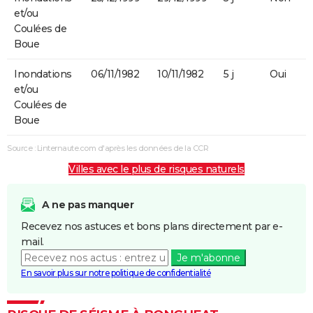
et/ou
Coulées de
Boue
Inondations
06/11/1982
10/11/1982
5 j
Oui
et/ou
Coulées de
Boue
Source : Linternaute.com d'après les données de la CCR
Villes avec le plus de risques naturels
A ne pas manquer
Recevez nos astuces et bons plans directement par e-
mail.
Je m'abonne
En savoir plus sur notre politique de confidentialité