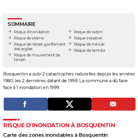
City break
Voyage de noces
Climat
Destinations
Voyage nature
Forum
+
PHOTO
GUIDES D'ACHAT
SOMMAIRE
Risque d’inondation
Risque de radon
BONS PLANS
Risque de séisme
Risque industriel
Risque de retrait-gonflement
Risque de mérule
CARTE DE VOEUX
des argiles
Risque de termite
Risque de mouvement de
Carte Bonne année
Carte Pâques
Carte de Noël
Carte Saint-Valentin
Carte d'anniversaire
DICTIONNAIRE
terrain
Biographies
Expressions
Dictionnaire
Citations
Proverbes
PROGRAMME TV
Bosquentin a subi 2 catastrophes naturelles depuis les années
1980, les 2 dernières datant de 1999. La commune a dû faire
COPAINS D'AVANT
face à 1 inondation en 1999.
Se connecter
Collèges
Universités
Service militaire
S'inscrire
Lycées
Primaires
Entreprises
Avis de recherche
AVIS DE DÉCÈS
FORUM
Lifestyle
Sport
Television
Cinema
Bricolage
Culture
Auto
Voyage
RISQUE D’INONDATION À BOSQUENTIN
Carte des zones inondables à Bosquentin