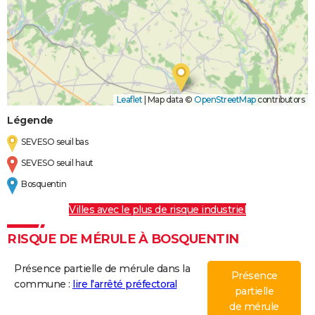
Leaflet
|
Map data ©
OpenStreetMap
contributors
Légende
SEVESO seuil bas
SEVESO seuil haut
Bosquentin
Villes avec le plus de risque industriel
RISQUE DE MÉRULE À BOSQUENTIN
Présence partielle de mérule dans la
Présence
commune :
lire l'arrêté préfectoral
partielle
de mérule