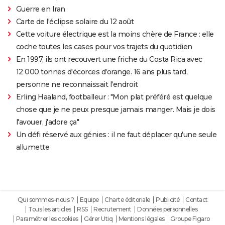
Guerre en Iran
Carte de l'éclipse solaire du 12 août
Cette voiture électrique est la moins chère de France : elle
coche toutes les cases pour vos trajets du quotidien
En 1997, ils ont recouvert une friche du Costa Rica avec
12 000 tonnes d'écorces d'orange. 16 ans plus tard,
personne ne reconnaissait l'endroit
Erling Haaland, footballeur : "Mon plat préféré est quelque
chose que je ne peux presque jamais manger. Mais je dois
l'avouer, j'adore ça"
Un défi réservé aux génies : il ne faut déplacer qu'une seule
allumette
Qui sommes-nous ?
Equipe
Charte éditoriale
Publicité
Contact
Tous les articles
RSS
Recrutement
Données personnelles
Paramétrer les cookies
Gérer Utiq
Mentions légales
Groupe Figaro