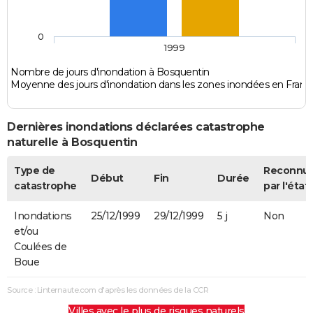
0
1999
Nombre de jours d'inondation à Bosquentin
Moyenne des jours d'inondation dans les zones inondées en Franc
Dernières inondations déclarées catastrophe
naturelle à Bosquentin
Type de
Reconnu
Début
Fin
Durée
catastrophe
par l'état
Inondations
25/12/1999
29/12/1999
5 j
Non
et/ou
Coulées de
Boue
Source : Linternaute.com d'après les données de la CCR
Villes avec le plus de risques naturels