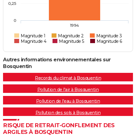
0,25
0
1994
Magnitude 1
Magnitude 2
Magnitude 3
Magnitude 4
Magnitude 5
Magnitude 6
Autres informations environnementales sur
Bosquentin
Records du climat à Bosquentin
Pollution de l'air à Bosquentin
Pollution de l'eau à Bosquentin
Pollution des sols à Bosquentin
RISQUE DE RETRAIT-GONFLEMENT DES
ARGILES À BOSQUENTIN