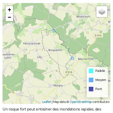
+
−
Faible
Moyen
Fort
Leaflet
|
Map data ©
OpenStreetMap
contributors
Un risque fort peut entraîner des inondations rapides, des