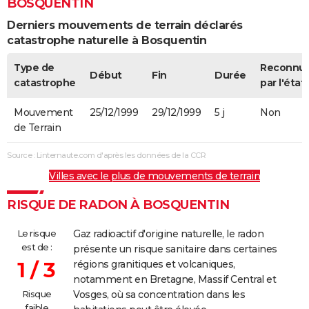
BOSQUENTIN
Derniers mouvements de terrain déclarés
catastrophe naturelle à Bosquentin
Type de
Reconnu
Début
Fin
Durée
catastrophe
par l'état
Mouvement
25/12/1999
29/12/1999
5 j
Non
de Terrain
Source : Linternaute.com d'après les données de la CCR
Villes avec le plus de mouvements de terrain
RISQUE DE RADON À BOSQUENTIN
Le risque
Gaz radioactif d'origine naturelle, le radon
est de :
présente un risque sanitaire dans certaines
1 / 3
régions granitiques et volcaniques,
notamment en Bretagne, Massif Central et
Risque
Vosges, où sa concentration dans les
faible