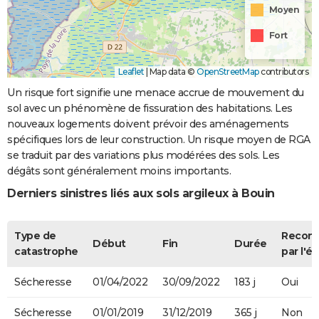
Moyen
Fort
Leaflet
|
Map data ©
OpenStreetMap
contributors
Un risque fort signifie une menace accrue de mouvement du
sol avec un phénomène de fissuration des habitations. Les
nouveaux logements doivent prévoir des aménagements
spécifiques lors de leur construction. Un risque moyen de RGA
se traduit par des variations plus modérées des sols. Les
dégâts sont généralement moins importants.
Derniers sinistres liés aux sols argileux à Bouin
Type de
Recon
Début
Fin
Durée
catastrophe
par l'ét
Sécheresse
01/04/2022
30/09/2022
183 j
Oui
Sécheresse
01/01/2019
31/12/2019
365 j
Non