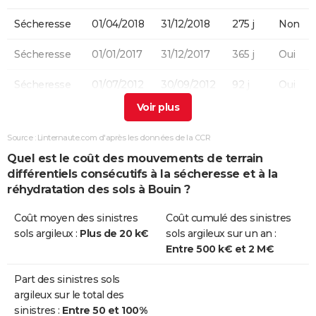
Sécheresse
01/04/2018
31/12/2018
275 j
Non
Sécheresse
01/01/2017
31/12/2017
365 j
Oui
Sécheresse
01/07/2012
30/09/2012
92 j
Oui
Sécheresse
01/06/2010
30/09/2010
122 j
Non
Source : Linternaute.com d'après les données de la CCR
Sécheresse
01/06/2009
30/09/2009
122 j
Non
Quel est le coût des mouvements de terrain
différentiels consécutifs à la sécheresse et à la
Sécheresse
01/07/2005
30/09/2005
92 j
Oui
réhydratation des sols à Bouin ?
Sécheresse
01/07/2003
30/09/2003
92 j
Non
Coût moyen des sinistres
Coût cumulé des sinistres
sols argileux :
Plus de 20 k€
sols argileux sur un an :
Sécheresse
01/10/1992
30/06/1995
1003 j
Oui
Entre 500 k€ et 2 M€
Sécheresse
01/06/1991
30/09/1992
488 j
Oui
Part des sinistres sols
argileux sur le total des
sinistres :
Entre 50 et 100%