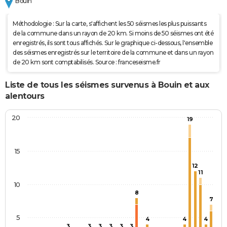
Bouin
Méthodologie : Sur la carte, s'affichent les 50 séismes les plus puissants
de la commune dans un rayon de 20 km. Si moins de 50 séismes ont été
enregistrés, ils sont tous affichés. Sur le graphique ci-dessous, l'ensemble
des séismes enregistrés sur le territoire de la commune et dans un rayon
de 20 km sont comptabilisés. Source : franceseisme.fr
Liste de tous les séismes survenus à Bouin et aux
alentours
20
19
15
12
11
10
8
7
5
4
4
4
3
3
3
3
3
3