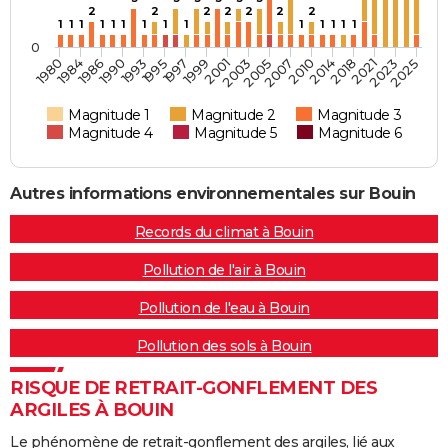
2
2
2
2
2
2
2
1
1
1
1
1
1
1
1
1
1
1
1
1
1
0
2001
2018
1990
2003
2021
1993
2005
2023
1995
2007
2025
1980
1997
2010
1984
1999
2014
1986
Magnitude 1
Magnitude 2
Magnitude 3
Magnitude 4
Magnitude 5
Magnitude 6
Autres informations environnementales sur Bouin
Records du climat à Bouin
Pollution de l'air à Bouin
Pollution de l'eau à Bouin
Pollution des sols à Bouin
RISQUE DE RETRAIT-GONFLEMENT DES
ARGILES À BOUIN
Le phénomène de retrait-gonflement des argiles, lié aux