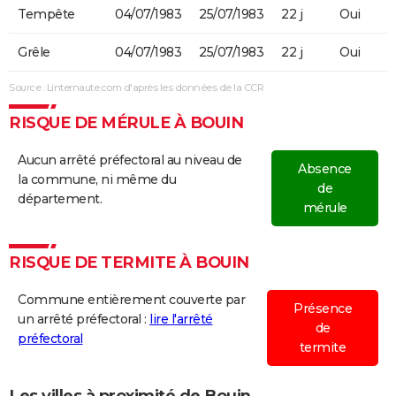
Tempête
04/07/1983
25/07/1983
22 j
Oui
Grêle
04/07/1983
25/07/1983
22 j
Oui
Source : Linternaute.com d'après les données de la CCR
RISQUE DE MÉRULE À BOUIN
Aucun arrêté préfectoral au niveau de
Absence
la commune, ni même du
de
département.
mérule
RISQUE DE TERMITE À BOUIN
Commune entièrement couverte par
Présence
un arrêté préfectoral :
lire l'arrêté
de
préfectoral
termite