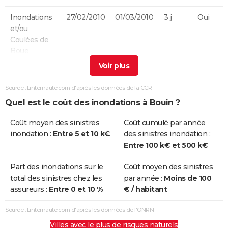
Inondations
27/02/2010
01/03/2010
3 j
Oui
et/ou
Coulées de
Boue
Chocs
27/02/2010
01/03/2010
3 j
Oui
Mécaniques
Source : Linternaute.com d'après les données de la CCR
liés à l'action
Quel est le coût des inondations à Bouin ?
des Vagues
Coût moyen des sinistres
Coût cumulé par année
Inondations
25/12/1999
29/12/1999
5 j
Non
inondation :
Entre 5 et 10 k€
des sinistres inondation :
et/ou
Entre 100 k€ et 500 k€
Coulées de
Boue
Part des inondations sur le
Coût moyen des sinistres
total des sinistres chez les
par année :
Moins de 100
Chocs
25/12/1999
29/12/1999
5 j
Oui
assureurs :
Entre 0 et 10 %
€ / habitant
Mécaniques
liés à l'action
Source : Linternaute.com d'après les données de l'ONRN
des Vagues
Villes avec le plus de risques naturels