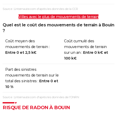
Source : Linternaute.com d'après les données de la CCR
Villes avec le plus de mouvements de terrain
Quel est le coût des mouvements de terrain à Bouin
?
Coût moyen des
Coût cumulé des
mouvements de terrain :
mouvements de terrain
Entre 0 et 2,5 k€
sur un an :
Entre 0 k€ et
100 k€
Part des sinistres
mouvements de terrain sur le
total des sinistres :
Entre 0 et
10 %
Source : Linternaute.com d'après les données de l'ONRN
RISQUE DE RADON À BOUIN