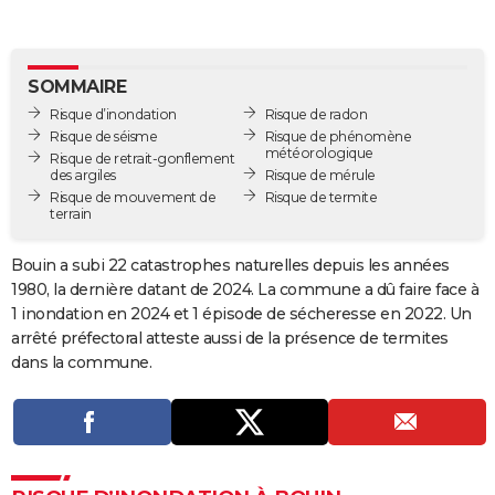
City break
Voyage de noces
Climat
Destinations
Voyage nature
Forum
+
PHOTO
GUIDES D'ACHAT
SOMMAIRE
Risque d’inondation
Risque de radon
BONS PLANS
Risque de séisme
Risque de phénomène
météorologique
Risque de retrait-gonflement
CARTE DE VOEUX
des argiles
Risque de mérule
Risque de mouvement de
Risque de termite
Carte Bonne année
Carte Pâques
Carte de Noël
Carte Saint-Valentin
Carte d'anniversaire
DICTIONNAIRE
terrain
Biographies
Expressions
Dictionnaire
Citations
Proverbes
PROGRAMME TV
Bouin a subi 22 catastrophes naturelles depuis les années
1980, la dernière datant de 2024. La commune a dû faire face à
COPAINS D'AVANT
1 inondation en 2024 et 1 épisode de sécheresse en 2022. Un
Se connecter
Collèges
Universités
Service militaire
S'inscrire
Lycées
Primaires
Entreprises
Avis de recherche
arrêté préfectoral atteste aussi de la présence de termites
AVIS DE DÉCÈS
dans la commune.
FORUM
Lifestyle
Sport
Television
Cinema
Bricolage
Culture
Auto
Voyage