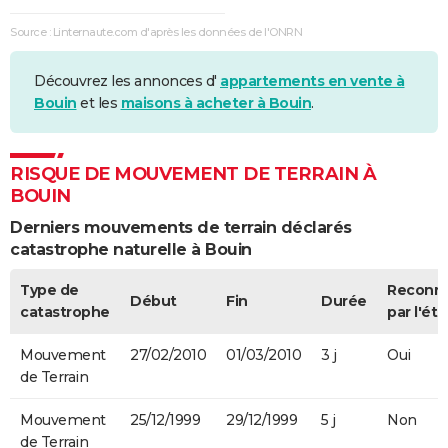
Source : Linternaute.com d'après les données de l'ONRN
Découvrez les annonces d'
appartements en vente à
Bouin
et les
maisons à acheter à Bouin
.
RISQUE DE MOUVEMENT DE TERRAIN À
BOUIN
Derniers mouvements de terrain déclarés
catastrophe naturelle à Bouin
Type de
Reconn
Début
Fin
Durée
catastrophe
par l'éta
Mouvement
27/02/2010
01/03/2010
3 j
Oui
de Terrain
Mouvement
25/12/1999
29/12/1999
5 j
Non
de Terrain