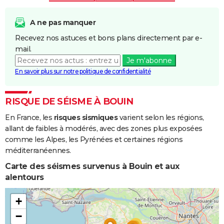
Inondations
01/05/1999
01/05/1999
1 j
Oui
et/ou
A ne pas manquer
Coulées de
Recevez nos astuces et bons plans directement par e-
Boue
mail.
Je m'abonne
Inondations
04/07/1983
25/07/1983
22 j
Oui
En savoir plus sur notre politique de confidentialité
et/ou
Coulées de
Boue
RISQUE DE SÉISME À BOUIN
En France, les
risques sismiques
varient selon les régions,
allant de faibles à modérés, avec des zones plus exposées
comme les Alpes, les Pyrénées et certaines régions
méditerranéennes.
Carte des séismes survenus à Bouin et aux
alentours
+
−