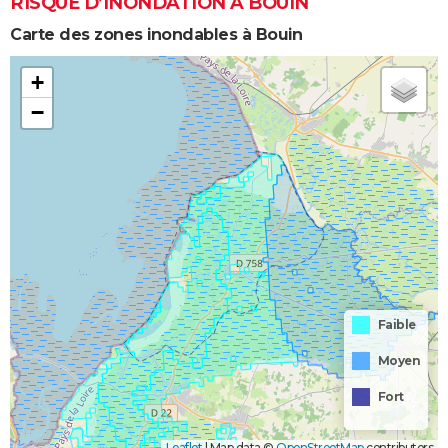
RISQUE D’INONDATION À BOUIN
Carte des zones inondables à Bouin
+
−
Faible
Moyen
Fort
Leaflet
|
Map data ©
OpenStreetMap
contributors