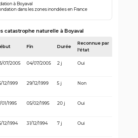
dation à Boyaval
ondation dans les zones inondées en France
s catastrophe naturelle à Boyaval
Reconnue par
ébut
Fin
Durée
l'état
3/07/2005
04/07/2005
2 j
Oui
5/12/1999
29/12/1999
5 j
Non
7/01/1995
05/02/1995
20 j
Oui
5/12/1994
31/12/1994
7 j
Oui