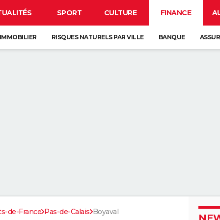
TUALITÉS
SPORT
CULTURE
FINANCE
A
IMMOBILIER
RISQUES NATURELS PAR VILLE
BANQUE
ASSU
ts-de-France
Pas-de-Calais
Boyaval
NEW