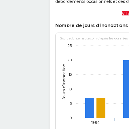
débordements occasionnels et des d
Vil
Nombre de jours d'inondations 
Source : Linternaute.com d'après les données
25
20
Jours d'inondation
15
10
5
0
1994