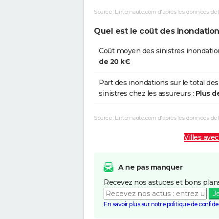
Source : Linternaute.com d'après les données de 
Quel est le coût des inondation
Coût moyen des sinistres inondatio
de 20 k€
Part des inondations sur le total des
sinistres chez les assureurs :
Plus d
Source : Linternaute.com d'après les données de
Villes avec
A ne pas manquer
Recevez nos astuces et bons plans
J
En savoir plus sur notre politique de confiden