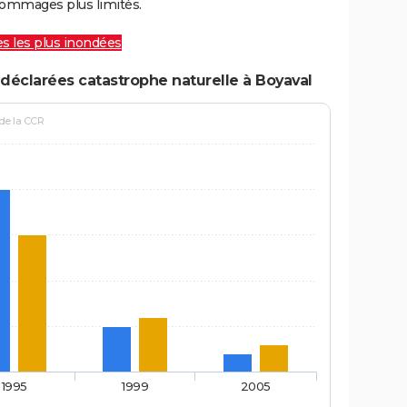
ommages plus limités.
les les plus inondées
déclarées catastrophe naturelle à Boyaval
 de la CCR
1995
1999
2005