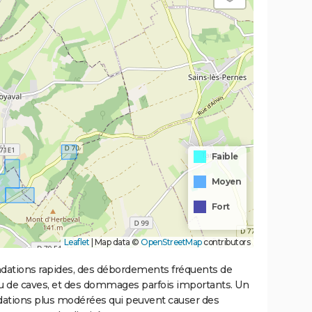
Faible
Moyen
Fort
Leaflet
|
Map data ©
OpenStreetMap
contributors
ondations rapides, des débordements fréquents de
ou de caves, et des dommages parfois importants. Un
ations plus modérées qui peuvent causer des