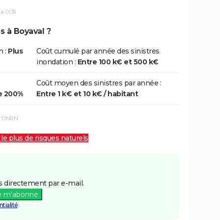
la CCR
s à Boyaval ?
n :
Plus
Coût cumulé par année des sinistres
inondation :
Entre 100 k€ et 500 k€
Coût moyen des sinistres par année :
e 200%
Entre 1 k€ et 10 k€ / habitant
 l'ONRN
 le plus de risques naturels
 directement par e-mail.
e m'abonne
tialité