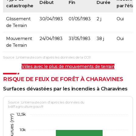
Début
Fin
Durée
catastrophe
par l'éta
Glissement
30/04/1983
01/05/1983
2 j
Oui
de Terrain
Mouvement
24/04/1983
31/05/1983
38 j
Oui
de Terrain
Source : Linternaute.com d'après les données de la CCR
Villes avec le plus de mouvements de terrain
RISQUE DE FEUX DE FORÊT À CHARAVINES
Surfaces dévastées par les incendies à Charavines
Source : Linternaute.com d'après les données du
bdiff.agriculture.gouv.fr
12,5k
10k