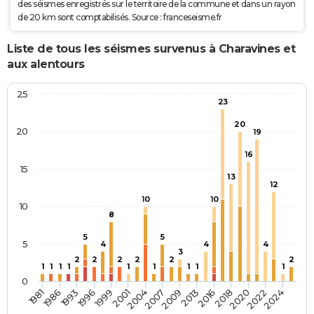
des séismes enregistrés sur le territoire de la commune et dans un rayon
de 20 km sont comptabilisés. Source : franceseisme.fr
Liste de tous les séismes survenus à Charavines et
aux alentours
25
23
20
20
19
16
15
13
12
10
10
10
8
5
5
5
4
4
4
3
2
2
2
2
2
2
1
1
1
1
1
1
1
1
1
0
1999
2018
1996
2016
1993
2013
1986
2009
1981
2007
2024
2004
2022
2001
2020