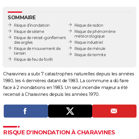
City break
Voyage de noces
Climat
Destinations
Voyage nature
Forum
+
PHOTO
SOMMAIRE
GUIDES D'ACHAT
Risque d’inondation
Risque de radon
Risque de séisme
Risque de phénomène
BONS PLANS
météorologique
Risque de retrait-gonflement
des argiles
Risque industriel
CARTE DE VOEUX
Risque de mouvement de
Risque de mérule
terrain
Risque de termite
Carte Bonne année
Carte Pâques
Carte de Noël
Carte Saint-Valentin
Carte d'anniversaire
DICTIONNAIRE
Risque de feu de forêt
Biographies
Expressions
Dictionnaire
Citations
Proverbes
PROGRAMME TV
Charavines a subi 7 catastrophes naturelles depuis les années
1980, les 4 dernières datant de 1983. La commune a dû faire
COPAINS D'AVANT
face à 2 inondations en 1983. Un seul incendie majeur a été
recensé à Charavines depuis les années 1970.
Se connecter
Collèges
Universités
Service militaire
S'inscrire
Lycées
Primaires
Entreprises
Avis de recherche
AVIS DE DÉCÈS
FORUM
Lifestyle
Sport
Television
Cinema
Bricolage
Culture
Auto
Voyage
RISQUE D’INONDATION À CHARAVINES