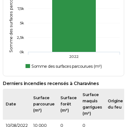
Somme des surfaces parcourues (m²)
7,5k
5k
2,5k
0k
2022
Somme des surfaces parcourues (m²)
Derniers incendies recensés à Charavines
Surface
Surface
Surface
maquis
Origine
Date
parcourue
forêt
garrigues
du feu
(m²)
(m²)
(m²)
10/08/2022
10 000
0
0