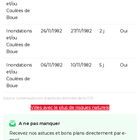
et/ou
Coulées de
Boue
Inondations
26/11/1982
27/11/1982
2 j
Oui
et/ou
Coulées de
Boue
Inondations
06/11/1982
10/11/1982
5 j
Oui
et/ou
Coulées de
Boue
Source : Linternaute.com d'après les données de la CCR
Villes avec le plus de risques naturels
A ne pas manquer
Recevez nos astuces et bons plans directement par e-
mail.