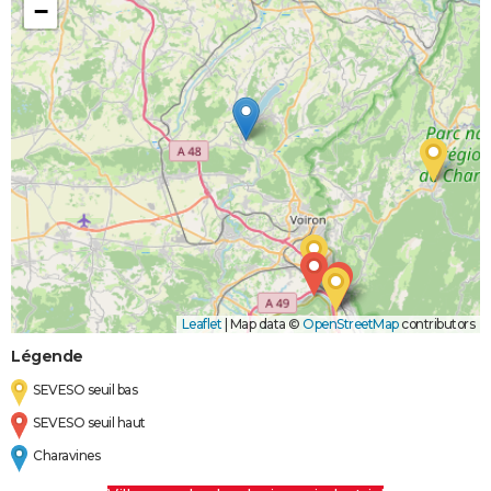
−
Leaflet
|
Map data ©
OpenStreetMap
contributors
Légende
SEVESO seuil bas
SEVESO seuil haut
Charavines