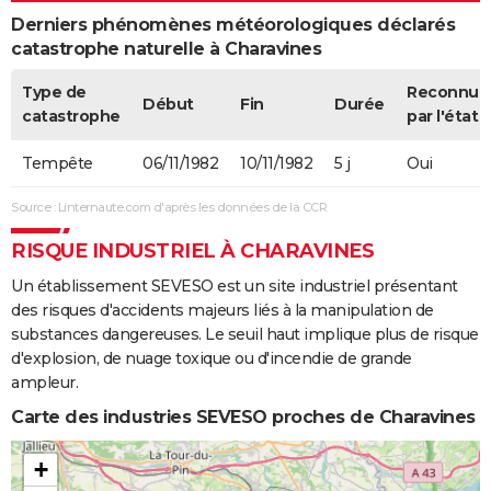
Derniers phénomènes météorologiques déclarés
catastrophe naturelle à Charavines
Type de
Reconnue
Début
Fin
Durée
catastrophe
par l'état
Tempête
06/11/1982
10/11/1982
5 j
Oui
Source : Linternaute.com d'après les données de la CCR
RISQUE INDUSTRIEL À CHARAVINES
Un établissement SEVESO est un site industriel présentant
des risques d'accidents majeurs liés à la manipulation de
substances dangereuses. Le seuil haut implique plus de risque
d'explosion, de nuage toxique ou d'incendie de grande
ampleur.
Carte des industries SEVESO proches de Charavines
+