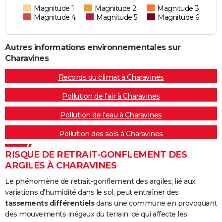
Magnitude 1
Magnitude 2
Magnitude 3
Magnitude 4
Magnitude 5
Magnitude 6
Autres informations environnementales sur
Charavines
Records du climat à Charavines
Pollution de l'air à Charavines
Pollution de l'eau à Charavines
Pollution des sols à Charavines
RISQUE DE RETRAIT-GONFLEMENT DES
ARGILES À CHARAVINES
Le phénomène de retrait-gonflement des argiles, lié aux
variations d'humidité dans le sol, peut entraîner des
tassements différentiels
dans une commune en provoquant
des mouvements inégaux du terrain, ce qui affecte les