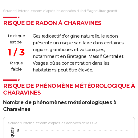
Source : Linternaute.com d'après les données du bdiff.agriculture.gouv.fr
RISQUE DE RADON À CHARAVINES
Le risque
Gaz radioactif d'origine naturelle, le radon
est de :
présente un risque sanitaire dans certaines
1 / 3
régions granitiques et volcaniques,
notamment en Bretagne, Massif Central et
Risque
Vosges, où sa concentration dans les
faible
habitations peut être élevée.
RISQUE DE PHÉNOMÈNE MÉTÉOROLOGIQUE À
CHARAVINES
Nombre de phénomènes météorologiques à
Charavines
Source : Linternaute.com d'après les données de la CCR
6