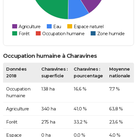
Agriculture
Eau
Espace naturel
Forêt
Occupation humaine
Zone humide
Occupation humaine à Charavines
Données
Charavines :
Charavines :
Moyenne
2018
superficie
pourcentage
nationale
Occupation
138 ha
16,6 %
7,7 %
humaine
Agriculture
340 ha
41,0 %
63,8 %
Forêt
275 ha
33,2 %
23,6 %
Espace
0 ha
0,0 %
4,0 %