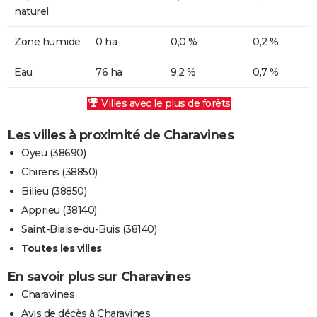
naturel
Zone humide
0 ha
0,0 %
0,2 %
Eau
76 ha
9,2 %
0,7 %
Villes avec le plus de forêts
Les villes à proximité de Charavines
Oyeu (38690)
Chirens (38850)
Bilieu (38850)
Apprieu (38140)
Saint-Blaise-du-Buis (38140)
Toutes les villes
En savoir plus sur Charavines
Charavines
Avis de décès à Charavines