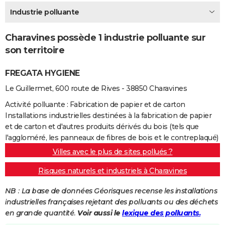
City break
Voyage de noces
Climat
Destinations
Voyage nature
Forum
+
Industrie polluante
PHOTO
GUIDES D'ACHAT
Charavines possède 1 industrie polluante sur
son territoire
BONS PLANS
FREGATA HYGIENE
CARTE DE VOEUX
Le Guillermet, 600 route de Rives - 38850 Charavines
Carte Bonne année
Carte Pâques
Carte de Noël
Carte Saint-Valentin
Carte d'anniversaire
DICTIONNAIRE
Activité polluante : Fabrication de papier et de carton
Biographies
Expressions
Dictionnaire
Citations
Proverbes
PROGRAMME TV
Installations industrielles destinées à la fabrication de papier
et de carton et d'autres produits dérivés du bois (tels que
COPAINS D'AVANT
l'aggloméré, les panneaux de fibres de bois et le contreplaqué)
Villes avec le plus de sites pollués ?
Se connecter
Collèges
Universités
Service militaire
S'inscrire
Lycées
Primaires
Entreprises
Avis de recherche
AVIS DE DÉCÈS
Risques naturels et industriels à Charavines
FORUM
NB : La base de données Géorisques recense les installations
Lifestyle
Sport
Television
Cinema
Bricolage
Culture
Auto
Voyage
industrielles françaises rejetant des polluants ou des déchets
en grande quantité.
Voir aussi le
lexique des polluants.