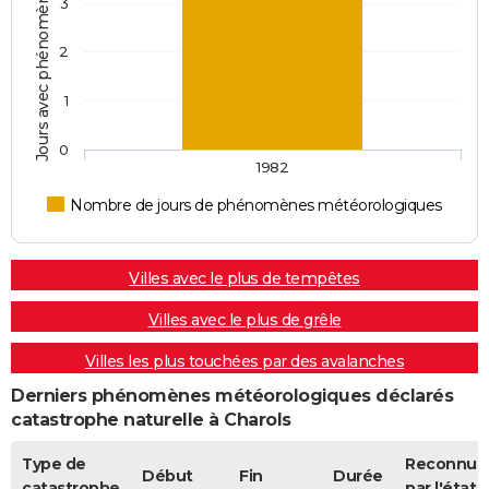
Jours avec phénomènes météorologiques
3
2
1
0
1982
Nombre de jours de phénomènes météorologiques
Villes avec le plus de tempêtes
Villes avec le plus de grêle
Villes les plus touchées par des avalanches
Derniers phénomènes météorologiques déclarés
catastrophe naturelle à Charols
Type de
Reconnue
Début
Fin
Durée
catastrophe
par l'état