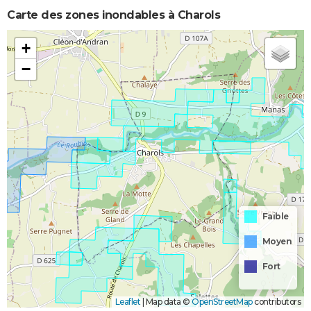
Carte des zones inondables à Charols
+
−
Faible
Moyen
Fort
Leaflet
|
Map data ©
OpenStreetMap
contributors