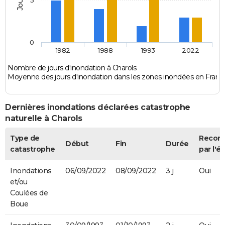
0
1982
1988
1993
2022
Nombre de jours d'inondation à Charols
Moyenne des jours d'inondation dans les zones inondées en Franc
Dernières inondations déclarées catastrophe
naturelle à Charols
Type de
Recon
Début
Fin
Durée
catastrophe
par l'ét
Inondations
06/09/2022
08/09/2022
3 j
Oui
et/ou
Coulées de
Boue