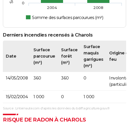
0
2004
2008
Somme des surfaces parcourues (m²)
Derniers incendies recensés à Charols
Surface
Surface
Surface
maquis
Origine d
Date
parcourue
forêt
garrigues
feu
(m²)
(m²)
(m²)
14/05/2008
360
360
0
Involontai
(particulie
15/02/2004
1 000
0
1 000
Source : Linternaute.com d'après les données du bdiff.agriculture.gouv.fr
RISQUE DE RADON À CHAROLS