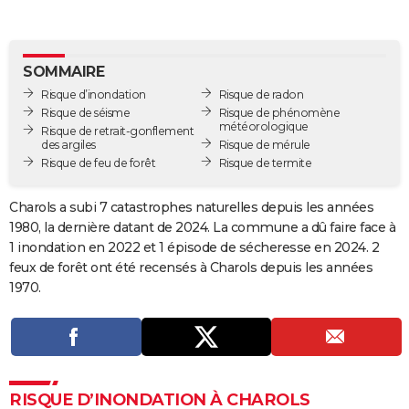
City break
Voyage de noces
Climat
Destinations
Voyage nature
Forum
+
PHOTO
GUIDES D'ACHAT
SOMMAIRE
Risque d’inondation
Risque de radon
BONS PLANS
Risque de séisme
Risque de phénomène
météorologique
Risque de retrait-gonflement
CARTE DE VOEUX
des argiles
Risque de mérule
Risque de feu de forêt
Risque de termite
Carte Bonne année
Carte Pâques
Carte de Noël
Carte Saint-Valentin
Carte d'anniversaire
DICTIONNAIRE
Biographies
Expressions
Dictionnaire
Citations
Proverbes
Charols a subi 7 catastrophes naturelles depuis les années
PROGRAMME TV
1980, la dernière datant de 2024. La commune a dû faire face à
COPAINS D'AVANT
1 inondation en 2022 et 1 épisode de sécheresse en 2024. 2
feux de forêt ont été recensés à Charols depuis les années
Se connecter
Collèges
Universités
Service militaire
S'inscrire
Lycées
Primaires
Entreprises
Avis de recherche
AVIS DE DÉCÈS
1970.
FORUM
Lifestyle
Sport
Television
Cinema
Bricolage
Culture
Auto
Voyage
RISQUE D’INONDATION À CHAROLS