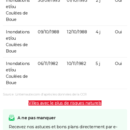
Inondations
30/09/1993
01/10/1993
2 j
Oui
et/ou
Coulées de
Boue
Inondations
09/10/1988
12/10/1988
4 j
Oui
et/ou
Coulées de
Boue
Inondations
06/11/1982
10/11/1982
5 j
Oui
et/ou
Coulées de
Boue
Source : Linternaute.com d'après les données de la CCR
Villes avec le plus de risques naturels
A ne pas manquer
Recevez nos astuces et bons plans directement par e-