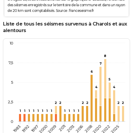
des séismes enregistrés sur le territoire de la commune et dans un rayon
de 20 km sont comptabilisés. Source : franceseisme.fr
Liste de tous les séismes survenus à Charols et aux
alentours
10
8
7,5
7
6
5
5
4
4
2,5
2
2
2
2
2
2
1
1
1
1
1
1
1
1
1
1
1
1
0
2018
2025
1997
2011
1992
2009
2016
2022
1983
2000
2013
2020