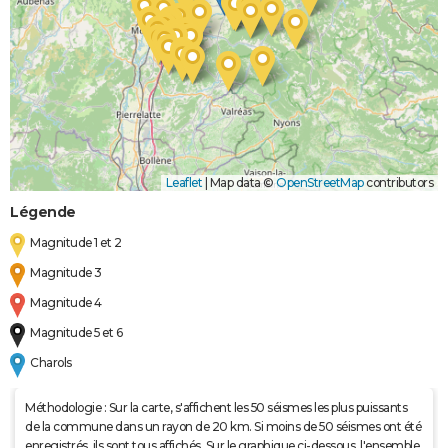
Leaflet
|
Map data ©
OpenStreetMap
contributors
Légende
Magnitude 1 et 2
Magnitude 3
Magnitude 4
Magnitude 5 et 6
Charols
Méthodologie : Sur la carte, s'affichent les 50 séismes les plus puissants
de la commune dans un rayon de 20 km. Si moins de 50 séismes ont été
enregistrés, ils sont tous affichés. Sur le graphique ci-dessous, l'ensemble