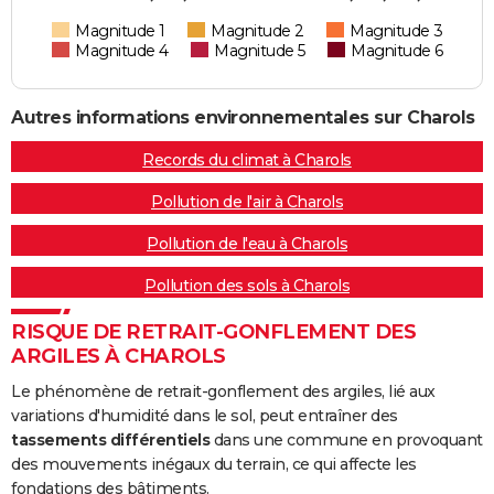
Magnitude 1
Magnitude 2
Magnitude 3
Magnitude 4
Magnitude 5
Magnitude 6
Autres informations environnementales sur Charols
Records du climat à Charols
Pollution de l'air à Charols
Pollution de l'eau à Charols
Pollution des sols à Charols
RISQUE DE RETRAIT-GONFLEMENT DES
ARGILES À CHAROLS
Le phénomène de retrait-gonflement des argiles, lié aux
variations d'humidité dans le sol, peut entraîner des
tassements différentiels
dans une commune en provoquant
des mouvements inégaux du terrain, ce qui affecte les
fondations des bâtiments.