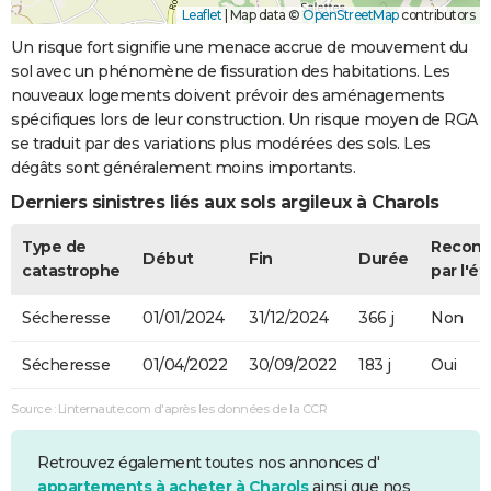
Leaflet
|
Map data ©
OpenStreetMap
contributors
Un risque fort signifie une menace accrue de mouvement du
sol avec un phénomène de fissuration des habitations. Les
nouveaux logements doivent prévoir des aménagements
spécifiques lors de leur construction. Un risque moyen de RGA
se traduit par des variations plus modérées des sols. Les
dégâts sont généralement moins importants.
Derniers sinistres liés aux sols argileux à Charols
Type de
Recon
Début
Fin
Durée
catastrophe
par l'ét
Sécheresse
01/01/2024
31/12/2024
366 j
Non
Sécheresse
01/04/2022
30/09/2022
183 j
Oui
Source : Linternaute.com d'après les données de la CCR
Retrouvez également toutes nos annonces d'
appartements à acheter à Charols
ainsi que nos