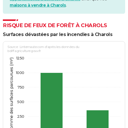
maisons à vendre à Charols
.
RISQUE DE FEUX DE FORÊT À CHAROLS
Surfaces dévastées par les incendies à Charols
Source : Linternaute.com d'après les données du
bdiff.agriculture.gouv.fr
1250
Somme des surfaces parcourues (m²)
1000
750
500
250