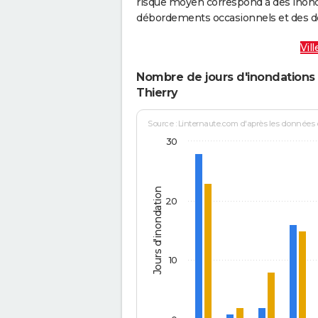
risque moyen correspond à des inond
débordements occasionnels et des d
Vil
Nombre de jours d'inondations 
Thierry
Source : Linternaute.com d'après les données
30
Jours d'inondation
20
10