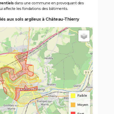
rentiels
dans une commune en provoquant des
i affecte les fondations des bâtiments.
7/01/1995
31/01/1995
15 j
Oui
és aux sols argileux à Château-Thierry
0/04/1993
01/05/1993
2 j
Oui
1/09/1987
01/09/1987
1 j
Oui
1/04/1983
28/04/1983
28 j
Oui
Faible
Moyen
Fort