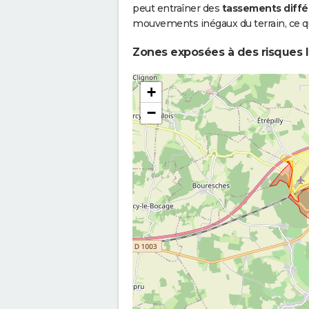
peut entraîner des
tassements diffé
Boue
mouvements inégaux du terrain, ce qu
Inondations et/ou Coulées de
1
Zones exposées à des risques li
Boue
Inondations et/ou Coulées de
3
+
Boue
−
Inondations et/ou Coulées de
0
Boue
Inondations et/ou Coulées de
0
Boue