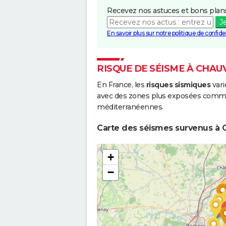
Inondations et/ou Coulées de
2
Recevez nos astuces et bons plans
Boue
J
Inondations et/ou Coulées de
0
En savoir plus sur notre politique de confiden
Boue
Inondations et/ou Coulées de
0
RISQUE DE SÉISME À CHAU
Boue
En France, les
risques sismiques
vari
avec des zones plus exposées comme 
méditerranéennes.
Carte des séismes survenus à C
+
−