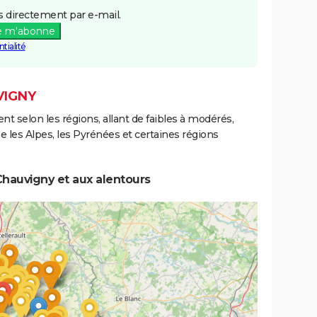
6/07/1983
27/07/1983
2 j
Oui
 directement par e-mail.
e m'abonne
1/04/1983
28/04/1983
28 j
Oui
tialité
8/12/1982
31/12/1982
24 j
Oui
VIGNY
ent selon les régions, allant de faibles à modérés,
les Alpes, les Pyrénées et certaines régions
hauvigny et aux alentours