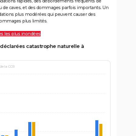
ondations rapides, des débordements fréquents de
ou de caves, et des dommages parfois importants. Un
ations plus modérées qui peuvent causer des
ommages plus limités.
les les plus inondées
déclarées catastrophe naturelle à
 de la CCR