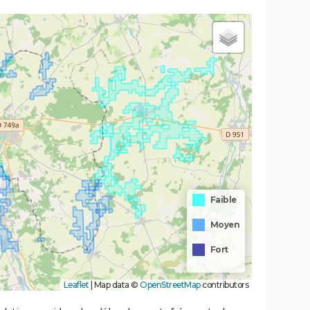
Faible
Moyen
Fort
Leaflet
|
Map data ©
OpenStreetMap
contributors