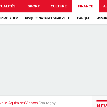
TUALITÉS
SPORT
CULTURE
FINANCE
A
IMMOBILIER
RISQUES NATURELS PAR VILLE
BANQUE
ASSU
elle-Aquitaine
Vienne
Chauvigny
NEW