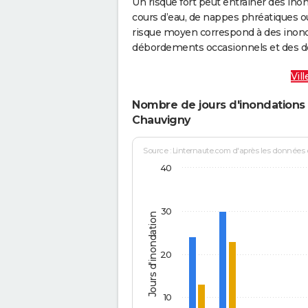
Un risque fort peut entraîner des in
cours d’eau, de nappes phréatiques 
risque moyen correspond à des inond
débordements occasionnels et des d
Vil
Nombre de jours d'inondations 
Chauvigny
Source : Linternaute.com d'après les données
40
30
Jours d'inondation
20
10