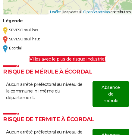
Leaflet
|
Map data ©
OpenStreetMap
contributors
Légende
SEVESO seuil bas
SEVESO seuil haut
Écordal
Villes avec le plus de risque industriel
RISQUE DE MÉRULE À ÉCORDAL
Aucun arrêté préfectoral au niveau de
Absence
la commune, ni même du
de
département.
mérule
RISQUE DE TERMITE À ÉCORDAL
Aucun arrêté préfectoral au niveau de
Absence