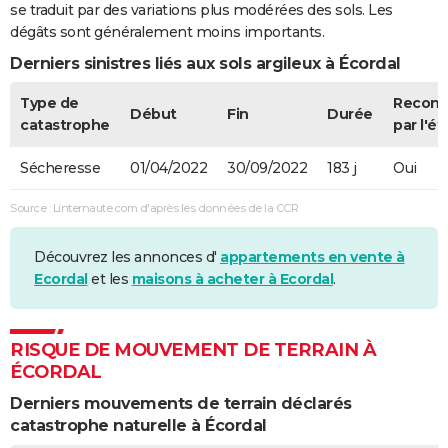
se traduit par des variations plus modérées des sols. Les
dégâts sont généralement moins importants.
Derniers sinistres liés aux sols argileux à Écordal
Type de
Recon
Début
Fin
Durée
catastrophe
par l'ét
Sécheresse
01/04/2022
30/09/2022
183 j
Oui
Source : Linternaute.com d'après les données de la CCR
Découvrez les annonces d'
appartements en vente à
Ecordal
et les
maisons à acheter à Ecordal
.
RISQUE DE MOUVEMENT DE TERRAIN À
ÉCORDAL
Derniers mouvements de terrain déclarés
catastrophe naturelle à Écordal