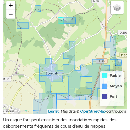
+
−
Faible
Moyen
Fort
Leaflet
|
Map data ©
OpenStreetMap
contributors
Un risque fort peut entraîner des inondations rapides, des
débordements fréquents de cours d’eau, de nappes