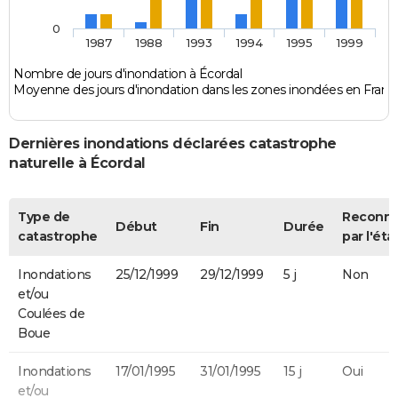
0
1987
1988
1993
1994
1995
1999
Nombre de jours d'inondation à Écordal
Moyenne des jours d'inondation dans les zones inondées en Franc
Dernières inondations déclarées catastrophe
naturelle à Écordal
Type de
Reconn
Début
Fin
Durée
catastrophe
par l'éta
Inondations
25/12/1999
29/12/1999
5 j
Non
et/ou
Coulées de
Boue
Inondations
17/01/1995
31/01/1995
15 j
Oui
et/ou