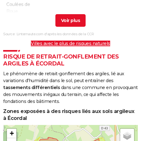
Coulées de
Boue
Inondations
20/12/1993
02/01/1994
14 j
Oui
et/ou
Source : Linternaute.com d'après les données de la CCR
Coulées de
Villes avec le plus de risques naturels
Boue
RISQUE DE RETRAIT-GONFLEMENT DES
Inondations
19/12/1993
02/01/1994
15 j
Oui
ARGILES À ÉCORDAL
et/ou
Coulées de
Le phénomène de retrait-gonflement des argiles, lié aux
Boue
variations d'humidité dans le sol, peut entraîner des
tassements différentiels
dans une commune en provoquant
Inondations
11/01/1993
22/01/1993
12 j
Oui
des mouvements inégaux du terrain, ce qui affecte les
et/ou
fondations des bâtiments.
Coulées de
Zones exposées à des risques liés aux sols argileux
Boue
à Écordal
Inondations
23/07/1988
23/07/1988
1 j
Oui
+
et/ou