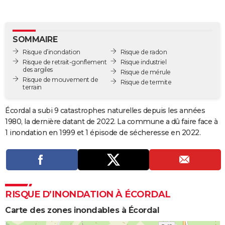
City break
Voyage de noces
Climat
Destinations
Voyage nature
Forum
+
PHOTO
GUIDES D'ACHAT
SOMMAIRE
Risque d’inondation
Risque de radon
BONS PLANS
Risque de retrait-gonflement
Risque industriel
des argiles
Risque de mérule
CARTE DE VOEUX
Risque de mouvement de
Risque de termite
terrain
Carte Bonne année
Carte Pâques
Carte de Noël
Carte Saint-Valentin
Carte d'anniversaire
DICTIONNAIRE
Écordal a subi 9 catastrophes naturelles depuis les années
Biographies
Expressions
Dictionnaire
Citations
Proverbes
PROGRAMME TV
1980, la dernière datant de 2022. La commune a dû faire face à
1 inondation en 1999 et 1 épisode de sécheresse en 2022.
COPAINS D'AVANT
Se connecter
Collèges
Universités
Service militaire
S'inscrire
Lycées
Primaires
Entreprises
Avis de recherche
AVIS DE DÉCÈS
FORUM
RISQUE D’INONDATION À ÉCORDAL
Lifestyle
Sport
Television
Cinema
Bricolage
Culture
Auto
Voyage
Carte des zones inondables à Écordal