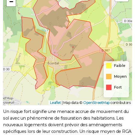
Coulées de
−
Boue
Inondations
20/07/1987
21/07/1987
2 j
Oui
et/ou
Coulées de
Boue
Faible
Moyen
Fort
Leaflet
|
Map data ©
OpenStreetMap
contributors
Un risque fort signifie une menace accrue de mouvement du
sol avec un phénomène de fissuration des habitations. Les
nouveaux logements doivent prévoir des aménagements
spécifiques lors de leur construction. Un risque moyen de RGA