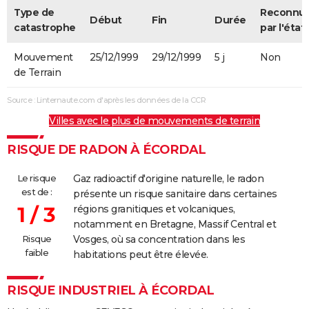
Type de
Reconnu
Début
Fin
Durée
catastrophe
par l'état
Mouvement
25/12/1999
29/12/1999
5 j
Non
de Terrain
Source : Linternaute.com d'après les données de la CCR
Villes avec le plus de mouvements de terrain
RISQUE DE RADON À ÉCORDAL
Le risque
Gaz radioactif d'origine naturelle, le radon
est de :
présente un risque sanitaire dans certaines
1 / 3
régions granitiques et volcaniques,
notamment en Bretagne, Massif Central et
Risque
Vosges, où sa concentration dans les
faible
habitations peut être élevée.
RISQUE INDUSTRIEL À ÉCORDAL