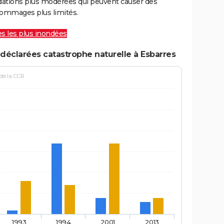
ations plus modérées qui peuvent causer des
ommages plus limités.
les les plus inondées
déclarées catastrophe naturelle à Esbarres
 de la CCR
1993
1994
2001
2013