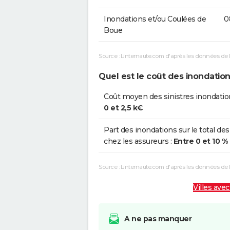
Inondations et/ou Coulées de
0
Boue
Source : Linternaute.com d'après les données de 
Quel est le coût des inondation
Coût moyen des sinistres inondatio
0 et 2,5 k€
Part des inondations sur le total des
chez les assureurs :
Entre 0 et 10 %
Source : Linternaute.com d'après les données de
Villes avec
A ne pas manquer