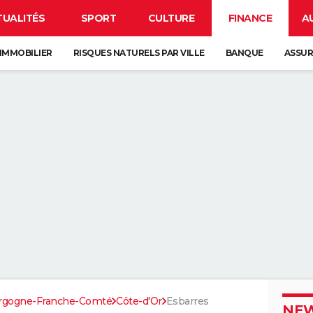
TUALITÉS
SPORT
CULTURE
FINANCE
A
IMMOBILIER
RISQUES NATURELS PAR VILLE
BANQUE
ASSU
rgogne-Franche-Comté
Côte-d'Or
Esbarres
NEW