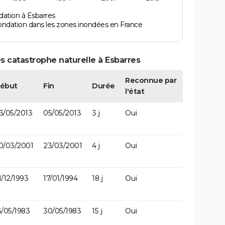
dation à Esbarres
ondation dans les zones inondées en France
s catastrophe naturelle à Esbarres
Reconnue par
ébut
Fin
Durée
l'état
3/05/2013
05/05/2013
3 j
Oui
0/03/2001
23/03/2001
4 j
Oui
1/12/1993
17/01/1994
18 j
Oui
6/05/1983
30/05/1983
15 j
Oui