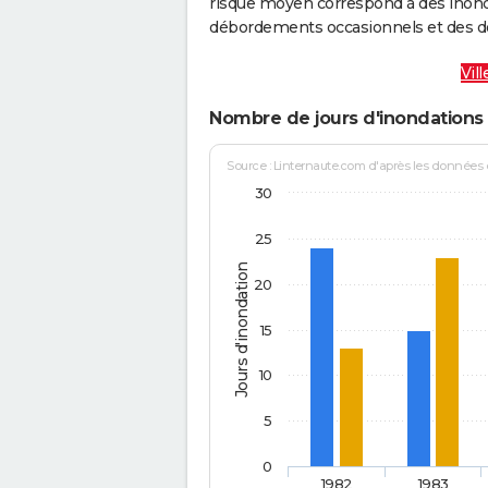
risque moyen correspond à des inond
débordements occasionnels et des d
Vil
Nombre de jours d'inondations 
Source : Linternaute.com d'après les données
30
25
Jours d'inondation
20
15
10
5
0
1982
1983