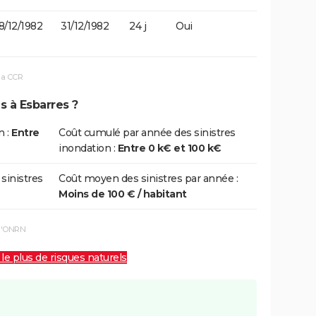
8/12/1982
31/12/1982
24 j
Oui
la CCR
s à Esbarres ?
n :
Entre
Coût cumulé par année des sinistres
inondation :
Entre 0 k€ et 100 k€
 sinistres
Coût moyen des sinistres par année :
Moins de 100 € / habitant
 l'ONRN
 le plus de risques naturels