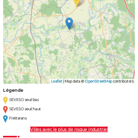
Leaflet
|
Map data ©
OpenStreetMap
contributors
Légende
SEVESO seuil bas
SEVESO seuil haut
Fretterans
Villes avec le plus de risque industriel