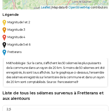
Leaflet
|
Map data ©
OpenStreetMap
contributors
Légende
Magnitude 1 et 2
Magnitude 3
Magnitude 4
Magnitude 5 et 6
Fretterans
Méthodologie : Sur la carte, s'affichent les 50 séismes les plus puissants
de la commune dans un rayon de 20 km. Si moins de 50 séismes ont été
enregistrés, ils sont tous affichés. Sur le graphique ci-dessous, l'ensemble
des séismes enregistrés sur le territoire de la commune et dans un rayon
de 20 km sont comptabilisés. Source : franceseisme.fr
Liste de tous les séismes survenus à Fretterans et
aux alentours
2,5