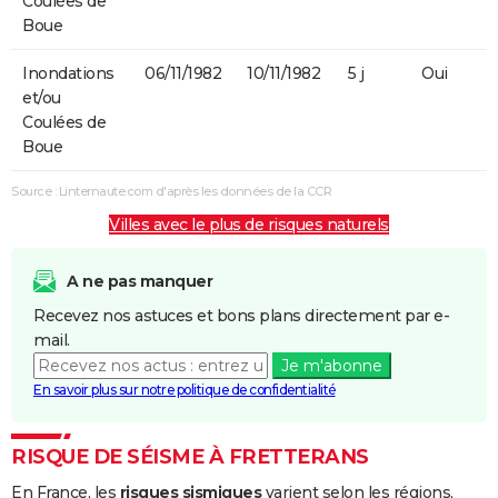
Coulées de
Boue
Inondations
06/11/1982
10/11/1982
5 j
Oui
et/ou
Coulées de
Boue
Source : Linternaute.com d'après les données de la CCR
Villes avec le plus de risques naturels
A ne pas manquer
Recevez nos astuces et bons plans directement par e-
mail.
Je m'abonne
En savoir plus sur notre politique de confidentialité
RISQUE DE SÉISME À FRETTERANS
En France, les
risques sismiques
varient selon les régions,