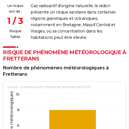
Le risque
Gaz radioactif d'origine naturelle, le radon
est de :
présente un risque sanitaire dans certaines
1 / 3
régions granitiques et volcaniques,
notamment en Bretagne, Massif Central et
Risque
Vosges, où sa concentration dans les
faible
habitations peut être élevée.
RISQUE DE PHÉNOMÈNE MÉTÉOROLOGIQUE À
FRETTERANS
Nombre de phénomènes météorologiques à
Fretterans
Source : Linternaute.com d'après les données de la CCR
10
8
6