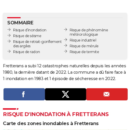
City break
Voyage de noces
Climat
Destinations
Voyage nature
Forum
+
PHOTO
GUIDES D'ACHAT
SOMMAIRE
Risque d’inondation
Risque de phénomène
BONS PLANS
météorologique
Risque de séisme
Risque industriel
Risque de retrait-gonflement
CARTE DE VOEUX
des argiles
Risque de mérule
Risque de radon
Risque de termite
Carte Bonne année
Carte Pâques
Carte de Noël
Carte Saint-Valentin
Carte d'anniversaire
DICTIONNAIRE
Biographies
Expressions
Dictionnaire
Citations
Proverbes
Fretterans a subi 12 catastrophes naturelles depuis les années
PROGRAMME TV
1980, la dernière datant de 2022. La commune a dû faire face à
COPAINS D'AVANT
1 inondation en 1983 et 1 épisode de sécheresse en 2022.
Se connecter
Collèges
Universités
Service militaire
S'inscrire
Lycées
Primaires
Entreprises
Avis de recherche
AVIS DE DÉCÈS
FORUM
Lifestyle
Sport
Television
Cinema
Bricolage
Culture
Auto
Voyage
RISQUE D’INONDATION À FRETTERANS
Carte des zones inondables à Fretterans