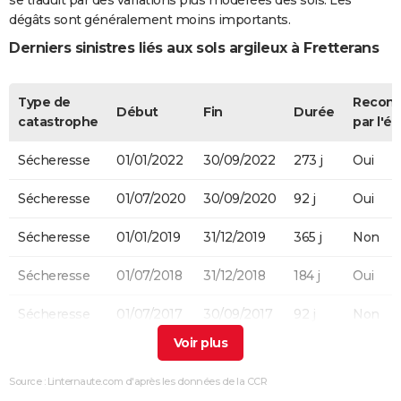
se traduit par des variations plus modérées des sols. Les
dégâts sont généralement moins importants.
Derniers sinistres liés aux sols argileux à Fretterans
Type de
Recon
Début
Fin
Durée
catastrophe
par l'ét
Sécheresse
01/01/2022
30/09/2022
273 j
Oui
Sécheresse
01/07/2020
30/09/2020
92 j
Oui
Sécheresse
01/01/2019
31/12/2019
365 j
Non
Sécheresse
01/07/2018
31/12/2018
184 j
Oui
Sécheresse
01/07/2017
30/09/2017
92 j
Non
Sécheresse
15/07/2009
20/07/2009
6 j
Non
Source : Linternaute.com d'après les données de la CCR
Sécheresse
01/07/2003
30/09/2003
92 j
Oui