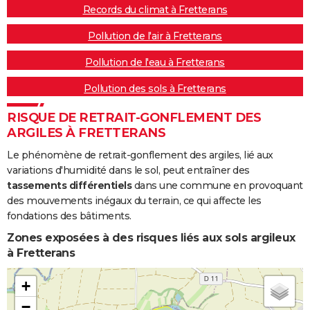
Records du climat à Fretterans
Pollution de l'air à Fretterans
Pollution de l'eau à Fretterans
Pollution des sols à Fretterans
RISQUE DE RETRAIT-GONFLEMENT DES
ARGILES À FRETTERANS
Le phénomène de retrait-gonflement des argiles, lié aux
variations d'humidité dans le sol, peut entraîner des
tassements différentiels
dans une commune en provoquant
des mouvements inégaux du terrain, ce qui affecte les
fondations des bâtiments.
Zones exposées à des risques liés aux sols argileux
à Fretterans
+
−