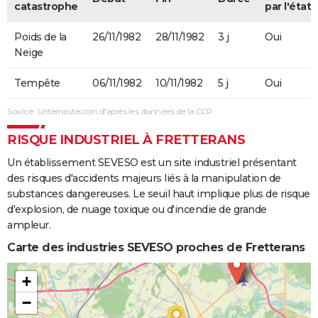
catastrophe
par l'état
Poids de la
26/11/1982
28/11/1982
3 j
Oui
Neige
Tempête
06/11/1982
10/11/1982
5 j
Oui
Source : Linternaute.com d'après les données de la CCR
RISQUE INDUSTRIEL À FRETTERANS
Un établissement SEVESO est un site industriel présentant
des risques d'accidents majeurs liés à la manipulation de
substances dangereuses. Le seuil haut implique plus de risque
d'explosion, de nuage toxique ou d'incendie de grande
ampleur.
Carte des industries SEVESO proches de Fretterans
+
−