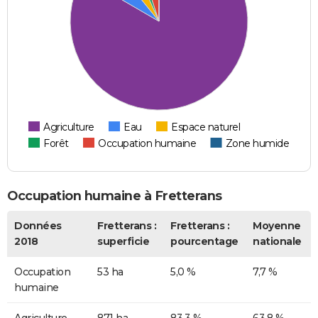
Agriculture
Eau
Espace naturel
Forêt
Occupation humaine
Zone humide
Occupation humaine à Fretterans
Données
Fretterans :
Fretterans :
Moyenne
2018
superficie
pourcentage
nationale
Occupation
53 ha
5,0 %
7,7 %
humaine
Agriculture
871 ha
83,3 %
63,8 %