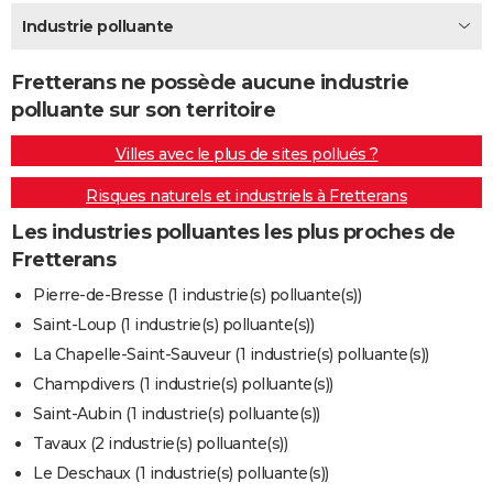
City break
Voyage de noces
Climat
Destinations
Voyage nature
Forum
+
Industrie polluante
PHOTO
GUIDES D'ACHAT
Fretterans ne possède aucune industrie
polluante sur son territoire
BONS PLANS
Villes avec le plus de sites pollués ?
CARTE DE VOEUX
Risques naturels et industriels à Fretterans
Carte Bonne année
Carte Pâques
Carte de Noël
Carte Saint-Valentin
Carte d'anniversaire
DICTIONNAIRE
Les industries polluantes les plus proches de
Biographies
Expressions
Dictionnaire
Citations
Proverbes
PROGRAMME TV
Fretterans
COPAINS D'AVANT
Pierre-de-Bresse (1 industrie(s) polluante(s))
Saint-Loup (1 industrie(s) polluante(s))
Se connecter
Collèges
Universités
Service militaire
S'inscrire
Lycées
Primaires
Entreprises
Avis de recherche
AVIS DE DÉCÈS
La Chapelle-Saint-Sauveur (1 industrie(s) polluante(s))
FORUM
Champdivers (1 industrie(s) polluante(s))
Saint-Aubin (1 industrie(s) polluante(s))
Lifestyle
Sport
Television
Cinema
Bricolage
Culture
Auto
Voyage
Tavaux (2 industrie(s) polluante(s))
Le Deschaux (1 industrie(s) polluante(s))