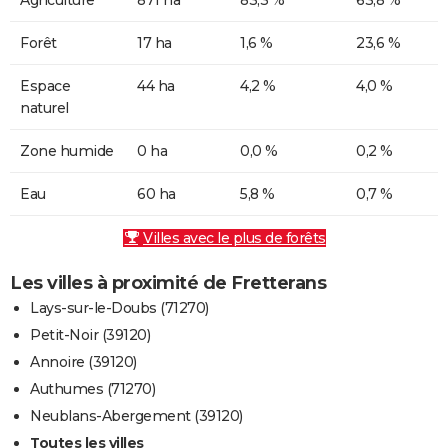
Forêt
17 ha
1,6 %
23,6 %
Espace
44 ha
4,2 %
4,0 %
naturel
Zone humide
0 ha
0,0 %
0,2 %
Eau
60 ha
5,8 %
0,7 %
Villes avec le plus de forêts
Les villes à proximité de Fretterans
Lays-sur-le-Doubs (71270)
Petit-Noir (39120)
Annoire (39120)
Authumes (71270)
Neublans-Abergement (39120)
Toutes les villes