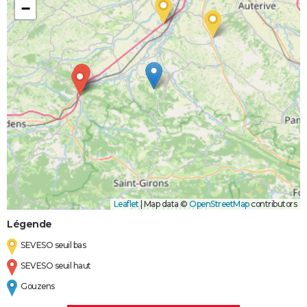
−
Leaflet
|
Map data ©
OpenStreetMap
contributors
Légende
SEVESO seuil bas
SEVESO seuil haut
Gouzens