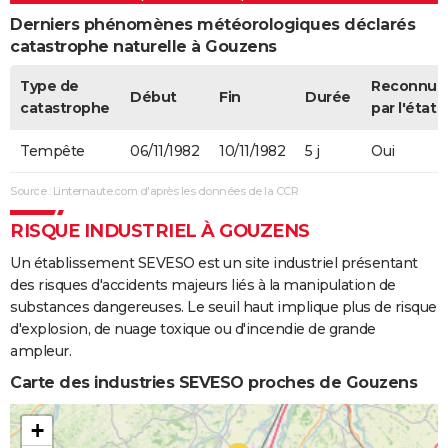
Derniers phénomènes météorologiques déclarés
catastrophe naturelle à Gouzens
Type de
Reconnue
Début
Fin
Durée
catastrophe
par l'état
Tempête
06/11/1982
10/11/1982
5 j
Oui
Source : Linternaute.com d'après les données de la CCR
RISQUE INDUSTRIEL À GOUZENS
Un établissement SEVESO est un site industriel présentant
des risques d'accidents majeurs liés à la manipulation de
substances dangereuses. Le seuil haut implique plus de risque
d'explosion, de nuage toxique ou d'incendie de grande
ampleur.
Carte des industries SEVESO proches de Gouzens
+