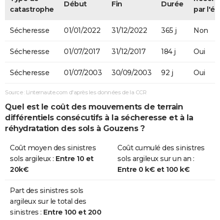
Début
Fin
Durée
catastrophe
par l'ét
Sécheresse
01/01/2022
31/12/2022
365 j
Non
Sécheresse
01/07/2017
31/12/2017
184 j
Oui
Sécheresse
01/07/2003
30/09/2003
92 j
Oui
Source : Linternaute.com d'après les données de la CCR
Quel est le coût des mouvements de terrain
différentiels consécutifs à la sécheresse et à la
réhydratation des sols à Gouzens ?
Coût moyen des sinistres
Coût cumulé des sinistres
sols argileux :
Entre 10 et
sols argileux sur un an :
20k€
Entre 0 k€ et 100 k€
Part des sinistres sols
argileux sur le total des
sinistres :
Entre 100 et 200