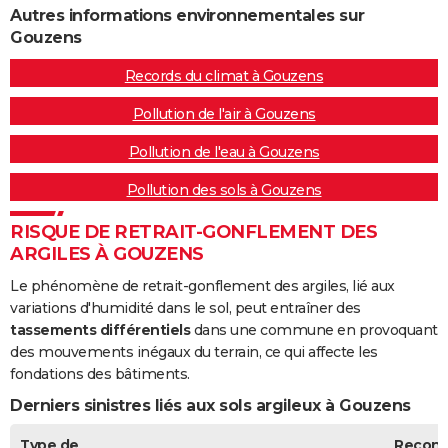
Autres informations environnementales sur
Gouzens
Records du climat à Gouzens
Pollution de l'air à Gouzens
Pollution de l'eau à Gouzens
Pollution des sols à Gouzens
RISQUE DE RETRAIT-GONFLEMENT DES
ARGILES À GOUZENS
Le phénomène de retrait-gonflement des argiles, lié aux
variations d'humidité dans le sol, peut entraîner des
tassements différentiels
dans une commune en provoquant
des mouvements inégaux du terrain, ce qui affecte les
fondations des bâtiments.
Derniers sinistres liés aux sols argileux à Gouzens
Type de
Recon