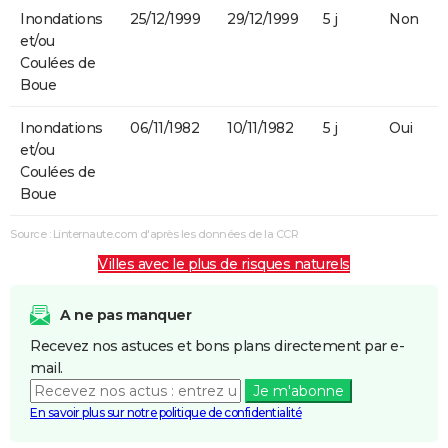
Inondations
25/12/1999
29/12/1999
5 j
Non
et/ou
Coulées de
Boue
Inondations
06/11/1982
10/11/1982
5 j
Oui
et/ou
Coulées de
Boue
Source : Linternaute.com d'après les données de la CCR
Villes avec le plus de risques naturels
A ne pas manquer
Recevez nos astuces et bons plans directement par e-
mail.
Je m'abonne
En savoir plus sur notre politique de confidentialité