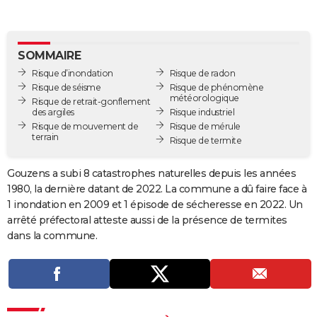
City break
Voyage de noces
Climat
Destinations
Voyage nature
Forum
+
PHOTO
GUIDES D'ACHAT
SOMMAIRE
Risque d’inondation
Risque de radon
BONS PLANS
Risque de séisme
Risque de phénomène
météorologique
Risque de retrait-gonflement
CARTE DE VOEUX
des argiles
Risque industriel
Risque de mouvement de
Risque de mérule
Carte Bonne année
Carte Pâques
Carte de Noël
Carte Saint-Valentin
Carte d'anniversaire
DICTIONNAIRE
terrain
Risque de termite
Biographies
Expressions
Dictionnaire
Citations
Proverbes
PROGRAMME TV
Gouzens a subi 8 catastrophes naturelles depuis les années
1980, la dernière datant de 2022. La commune a dû faire face à
COPAINS D'AVANT
1 inondation en 2009 et 1 épisode de sécheresse en 2022. Un
Se connecter
Collèges
Universités
Service militaire
S'inscrire
Lycées
Primaires
Entreprises
Avis de recherche
AVIS DE DÉCÈS
arrêté préfectoral atteste aussi de la présence de termites
dans la commune.
FORUM
Lifestyle
Sport
Television
Cinema
Bricolage
Culture
Auto
Voyage