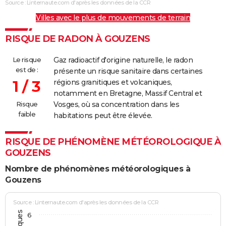
Source : Linternaute.com d'après les données de la CCR
Villes avec le plus de mouvements de terrain
RISQUE DE RADON À GOUZENS
Le risque
Gaz radioactif d'origine naturelle, le radon
est de :
présente un risque sanitaire dans certaines
1 / 3
régions granitiques et volcaniques,
notamment en Bretagne, Massif Central et
Risque
Vosges, où sa concentration dans les
faible
habitations peut être élevée.
RISQUE DE PHÉNOMÈNE MÉTÉOROLOGIQUE À
GOUZENS
Nombre de phénomènes météorologiques à
Gouzens
Source : Linternaute.com d'après les données de la CCR
6