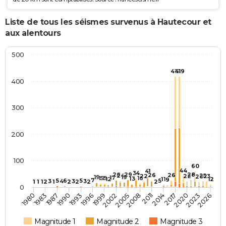
Liste de tous les séismes survenus à Hautecour et
aux alentours
500
419
419
400
300
200
100
60
44
41
34
28
29
28
26
26
24
25
22
22
23
20
19
19
17
15
15
16
13
12
11
12
9
7
5
6
5
5
3
4
3
3
1
1
1
2
1
2
2
2
2
0
1996
2017
1990
2011
1983
2005
2026
1999
2020
1993
2014
1987
2008
1980
2002
2023
Magnitude 1
Magnitude 2
Magnitude 3