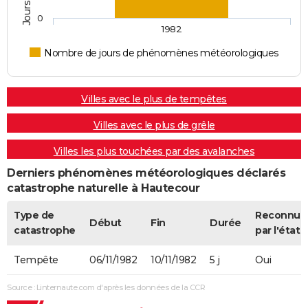
0
1982
Nombre de jours de phénomènes météorologiques
Villes avec le plus de tempêtes
Villes avec le plus de grêle
Villes les plus touchées par des avalanches
Derniers phénomènes météorologiques déclarés
catastrophe naturelle à Hautecour
Type de
Reconnue
Début
Fin
Durée
catastrophe
par l'état
Tempête
06/11/1982
10/11/1982
5 j
Oui
Source : Linternaute.com d'après les données de la CCR