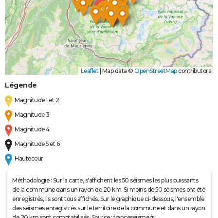
Leaflet
|
Map data ©
OpenStreetMap
contributors
Légende
Magnitude 1 et 2
Magnitude 3
Magnitude 4
Magnitude 5 et 6
Hautecour
Méthodologie : Sur la carte, s'affichent les 50 séismes les plus puissants
de la commune dans un rayon de 20 km. Si moins de 50 séismes ont été
enregistrés, ils sont tous affichés. Sur le graphique ci-dessous, l'ensemble
des séismes enregistrés sur le territoire de la commune et dans un rayon
de 20 km sont comptabilisés. Source : franceseisme.fr