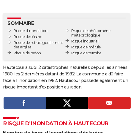
City break
Voyage de noces
Climat
Destinations
Voyage nature
Forum
+
PHOTO
GUIDES D'ACHAT
SOMMAIRE
Risque d’inondation
Risque de phénomène
BONS PLANS
météorologique
Risque de séisme
Risque industriel
Risque de retrait-gonflement
CARTE DE VOEUX
des argiles
Risque de mérule
Risque de radon
Risque de termite
Carte Bonne année
Carte Pâques
Carte de Noël
Carte Saint-Valentin
Carte d'anniversaire
DICTIONNAIRE
Biographies
Expressions
Dictionnaire
Citations
Proverbes
Hautecour a subi 2 catastrophes naturelles depuis les années
PROGRAMME TV
1980, les 2 dernières datant de 1982. La commune a dû faire
COPAINS D'AVANT
face à 1 inondation en 1982. Hautecour possède également un
risque important d'exposition au radon.
Se connecter
Collèges
Universités
Service militaire
S'inscrire
Lycées
Primaires
Entreprises
Avis de recherche
AVIS DE DÉCÈS
FORUM
Lifestyle
Sport
Television
Cinema
Bricolage
Culture
Auto
Voyage
RISQUE D’INONDATION À HAUTECOUR
Nombre de jours d'inondations déclarées