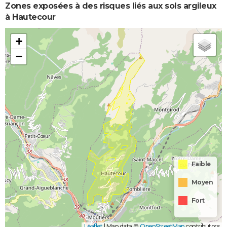
Zones exposées à des risques liés aux sols argileux
à Hautecour
+
−
Faible
Moyen
Fort
Leaflet
|
Map data ©
OpenStreetMap
contributors