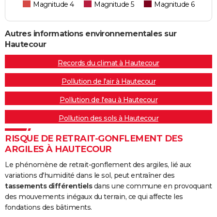
Magnitude 4
Magnitude 5
Magnitude 6
Autres informations environnementales sur
Hautecour
Records du climat à Hautecour
Pollution de l'air à Hautecour
Pollution de l'eau à Hautecour
Pollution des sols à Hautecour
RISQUE DE RETRAIT-GONFLEMENT DES
ARGILES À HAUTECOUR
Le phénomène de retrait-gonflement des argiles, lié aux
variations d'humidité dans le sol, peut entraîner des
tassements différentiels
dans une commune en provoquant
des mouvements inégaux du terrain, ce qui affecte les
fondations des bâtiments.