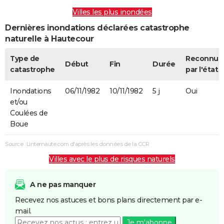
Villes les plus inondées
Dernières inondations déclarées catastrophe
naturelle à Hautecour
Type de
Reconnue
Début
Fin
Durée
catastrophe
par l'état
Inondations
06/11/1982
10/11/1982
5 j
Oui
et/ou
Coulées de
Boue
Source : Linternaute.com d'après les données de la CCR
Villes avec le plus de risques naturels
A ne pas manquer
Recevez nos astuces et bons plans directement par e-
mail.
Je m'abonne