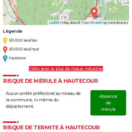
Leaflet
|
Map data ©
OpenStreetMap
contributors
Légende
SEVESO seuil bas
SEVESO seuil haut
Hautecour
Villes avec le plus de risque industriel
RISQUE DE MÉRULE À HAUTECOUR
Aucun arrêté préfectoral au niveau de
Absence
la commune, ni même du
de
département.
mérule
RISQUE DE TERMITE À HAUTECOUR