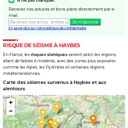
A ne pas manquer
Coulées de
Recevez nos astuces et bons plans directement par e-
Boue
mail.
Je m'abonne
Inondations
11/01/1993
22/01/1993
12 j
Oui
En savoir plus sur notre politique de confidentialité
et/ou
Coulées de
Boue
RISQUE DE SÉISME À HAYBES
En France, les
risques sismiques
varient selon les régions,
Inondations
31/12/1990
15/01/1991
16 j
Oui
allant de faibles à modérés, avec des zones plus exposées
et/ou
comme les Alpes, les Pyrénées et certaines régions
Coulées de
méditerranéennes.
Boue
Carte des séismes survenus à Haybes et aux
Inondations
23/07/1988
23/07/1988
1 j
Oui
alentours
et/ou
Coulées de
+
Boue
−
Inondations
07/02/1984
12/02/1984
6 j
Oui
et/ou