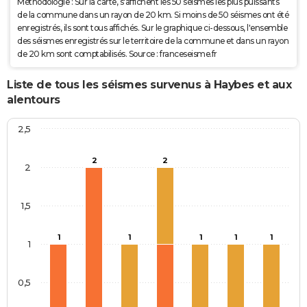
Méthodologie : Sur la carte, s'affichent les 50 séismes les plus puissants
de la commune dans un rayon de 20 km. Si moins de 50 séismes ont été
enregistrés, ils sont tous affichés. Sur le graphique ci-dessous, l'ensemble
des séismes enregistrés sur le territoire de la commune et dans un rayon
de 20 km sont comptabilisés. Source : franceseisme.fr
Liste de tous les séismes survenus à Haybes et aux
alentours
2,5
2
2
2
1,5
1
1
1
1
1
1
0,5