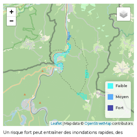
+
−
Faible
Moyen
Fort
Leaflet
|
Map data ©
OpenStreetMap
contributors
Un risque fort peut entraîner des inondations rapides, des