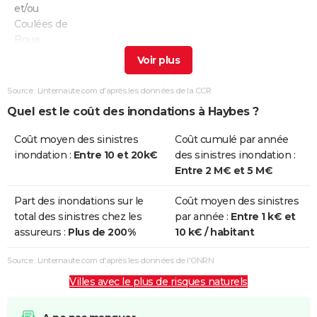
et/ou
Coulées de
Boue
Inondations
25/12/1999
29/12/1999
5 j
Non
et/ou
Source : Linternaute.com d'après les données de la CCR
Coulées de
Quel est le coût des inondations à Haybes ?
Boue
Coût moyen des sinistres
Coût cumulé par année
Inondations
17/01/1995
31/01/1995
15 j
Oui
inondation :
Entre 10 et 20k€
des sinistres inondation :
et/ou
Entre 2 M€ et 5 M€
Coulées de
Boue
Part des inondations sur le
Coût moyen des sinistres
total des sinistres chez les
par année :
Entre 1 k€ et
Inondations
20/12/1993
02/01/1994
14 j
Oui
assureurs :
Plus de 200%
10 k€ / habitant
et/ou
Coulées de
Source : Linternaute.com d'après les données de l'ONRN
Boue
Villes avec le plus de risques naturels
Inondations
19/12/1993
02/01/1994
15 j
Oui
et/ou