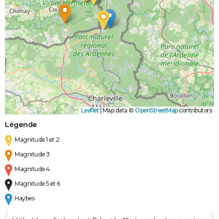
Coulées de
Boue
Leaflet
|
Map data ©
OpenStreetMap
contributors
Légende
Magnitude 1 et 2
Magnitude 3
Magnitude 4
Magnitude 5 et 6
Haybes