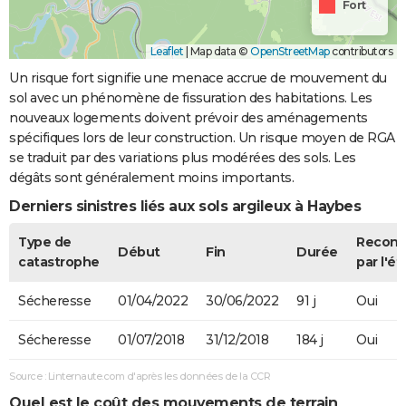
Fort
Leaflet
|
Map data ©
OpenStreetMap
contributors
Un risque fort signifie une menace accrue de mouvement du
sol avec un phénomène de fissuration des habitations. Les
nouveaux logements doivent prévoir des aménagements
spécifiques lors de leur construction. Un risque moyen de RGA
se traduit par des variations plus modérées des sols. Les
dégâts sont généralement moins importants.
Derniers sinistres liés aux sols argileux à Haybes
Type de
Recon
Début
Fin
Durée
catastrophe
par l'ét
Sécheresse
01/04/2022
30/06/2022
91 j
Oui
Sécheresse
01/07/2018
31/12/2018
184 j
Oui
Source : Linternaute.com d'après les données de la CCR
Quel est le coût des mouvements de terrain