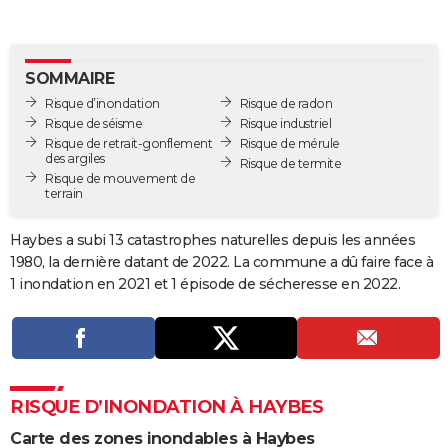
City break
Voyage de noces
Climat
Destinations
Voyage nature
Forum
+
PHOTO
GUIDES D'ACHAT
SOMMAIRE
Risque d’inondation
Risque de radon
BONS PLANS
Risque de séisme
Risque industriel
Risque de retrait-gonflement
Risque de mérule
CARTE DE VOEUX
des argiles
Risque de termite
Risque de mouvement de
Carte Bonne année
Carte Pâques
Carte de Noël
Carte Saint-Valentin
Carte d'anniversaire
DICTIONNAIRE
terrain
Biographies
Expressions
Dictionnaire
Citations
Proverbes
PROGRAMME TV
Haybes a subi 13 catastrophes naturelles depuis les années
1980, la dernière datant de 2022. La commune a dû faire face à
COPAINS D'AVANT
1 inondation en 2021 et 1 épisode de sécheresse en 2022.
Se connecter
Collèges
Universités
Service militaire
S'inscrire
Lycées
Primaires
Entreprises
Avis de recherche
AVIS DE DÉCÈS
FORUM
Lifestyle
Sport
Television
Cinema
Bricolage
Culture
Auto
Voyage
RISQUE D’INONDATION À HAYBES
Carte des zones inondables à Haybes