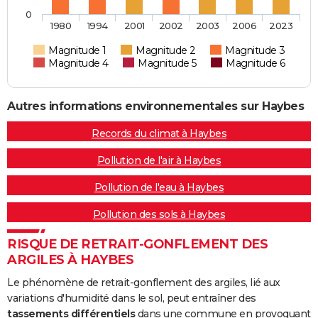
0
1980
1994
2001
2002
2003
2006
2023
Magnitude 1
Magnitude 2
Magnitude 3
Magnitude 4
Magnitude 5
Magnitude 6
Autres informations environnementales sur Haybes
Records du climat à Haybes
Pollution de l'air à Haybes
Pollution de l'eau à Haybes
Pollution des sols à Haybes
RISQUE DE RETRAIT-GONFLEMENT DES
ARGILES À HAYBES
Le phénomène de retrait-gonflement des argiles, lié aux
variations d'humidité dans le sol, peut entraîner des
tassements différentiels
dans une commune en provoquant