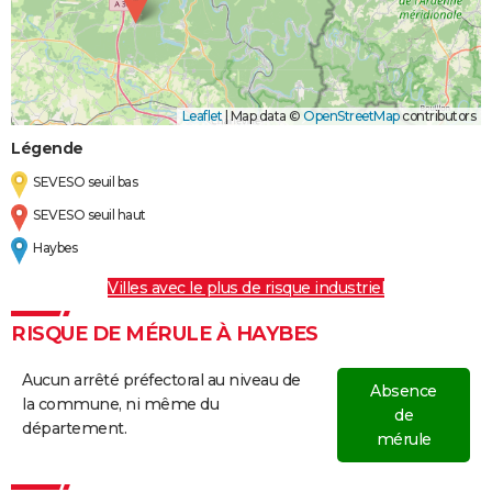
Leaflet
|
Map data ©
OpenStreetMap
contributors
Légende
SEVESO seuil bas
SEVESO seuil haut
Haybes
Villes avec le plus de risque industriel
RISQUE DE MÉRULE À HAYBES
Aucun arrêté préfectoral au niveau de
Absence
la commune, ni même du
de
département.
mérule