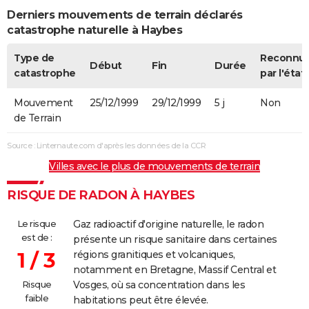
Derniers mouvements de terrain déclarés
catastrophe naturelle à Haybes
Type de
Reconnu
Début
Fin
Durée
catastrophe
par l'état
Mouvement
25/12/1999
29/12/1999
5 j
Non
de Terrain
Source : Linternaute.com d'après les données de la CCR
Villes avec le plus de mouvements de terrain
RISQUE DE RADON À HAYBES
Le risque
Gaz radioactif d'origine naturelle, le radon
est de :
présente un risque sanitaire dans certaines
1 / 3
régions granitiques et volcaniques,
notamment en Bretagne, Massif Central et
Risque
Vosges, où sa concentration dans les
faible
habitations peut être élevée.