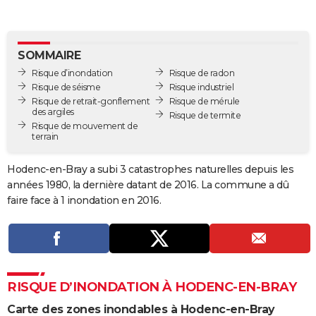
City break
Voyage de noces
Climat
Destinations
Voyage nature
Forum
+
PHOTO
GUIDES D'ACHAT
SOMMAIRE
Risque d’inondation
Risque de radon
BONS PLANS
Risque de séisme
Risque industriel
Risque de retrait-gonflement
Risque de mérule
CARTE DE VOEUX
des argiles
Risque de termite
Risque de mouvement de
Carte Bonne année
Carte Pâques
Carte de Noël
Carte Saint-Valentin
Carte d'anniversaire
DICTIONNAIRE
terrain
Biographies
Expressions
Dictionnaire
Citations
Proverbes
PROGRAMME TV
Hodenc-en-Bray a subi 3 catastrophes naturelles depuis les
années 1980, la dernière datant de 2016. La commune a dû
COPAINS D'AVANT
faire face à 1 inondation en 2016.
Se connecter
Collèges
Universités
Service militaire
S'inscrire
Lycées
Primaires
Entreprises
Avis de recherche
AVIS DE DÉCÈS
FORUM
Lifestyle
Sport
Television
Cinema
Bricolage
Culture
Auto
Voyage
RISQUE D’INONDATION À HODENC-EN-BRAY
Carte des zones inondables à Hodenc-en-Bray