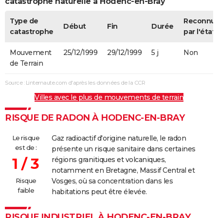
catastrophe naturelle à Hodenc-en-Bray
Type de
Reconnu
Début
Fin
Durée
catastrophe
par l'état
Mouvement
25/12/1999
29/12/1999
5 j
Non
de Terrain
Source : Linternaute.com d'après les données de la CCR
Villes avec le plus de mouvements de terrain
RISQUE DE RADON À HODENC-EN-BRAY
Le risque
Gaz radioactif d'origine naturelle, le radon
est de :
présente un risque sanitaire dans certaines
1 / 3
régions granitiques et volcaniques,
notamment en Bretagne, Massif Central et
Risque
Vosges, où sa concentration dans les
faible
habitations peut être élevée.
RISQUE INDUSTRIEL À HODENC-EN-BRAY