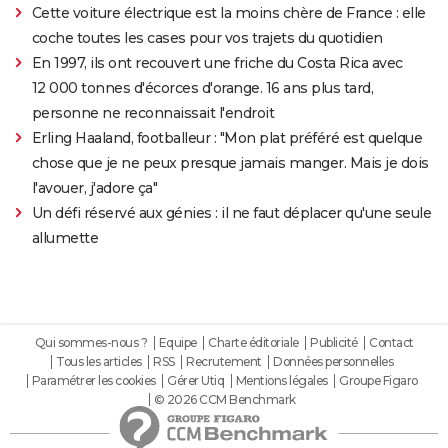
Cette voiture électrique est la moins chère de France : elle
coche toutes les cases pour vos trajets du quotidien
En 1997, ils ont recouvert une friche du Costa Rica avec
12 000 tonnes d'écorces d'orange. 16 ans plus tard,
personne ne reconnaissait l'endroit
Erling Haaland, footballeur : "Mon plat préféré est quelque
chose que je ne peux presque jamais manger. Mais je dois
l'avouer, j'adore ça"
Un défi réservé aux génies : il ne faut déplacer qu'une seule
allumette
Qui sommes-nous ?
Equipe
Charte éditoriale
Publicité
Contact
Tous les articles
RSS
Recrutement
Données personnelles
Paramétrer les cookies
Gérer Utiq
Mentions légales
Groupe Figaro
© 2026 CCM Benchmark