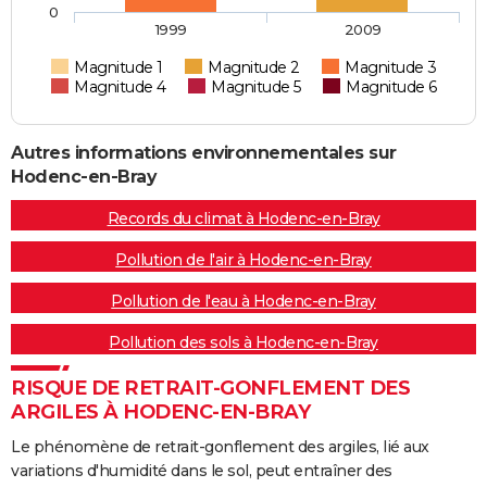
0
1999
2009
Magnitude 1
Magnitude 2
Magnitude 3
Magnitude 4
Magnitude 5
Magnitude 6
Autres informations environnementales sur
Hodenc-en-Bray
Records du climat à Hodenc-en-Bray
Pollution de l'air à Hodenc-en-Bray
Pollution de l'eau à Hodenc-en-Bray
Pollution des sols à Hodenc-en-Bray
RISQUE DE RETRAIT-GONFLEMENT DES
ARGILES À HODENC-EN-BRAY
Le phénomène de retrait-gonflement des argiles, lié aux
variations d'humidité dans le sol, peut entraîner des