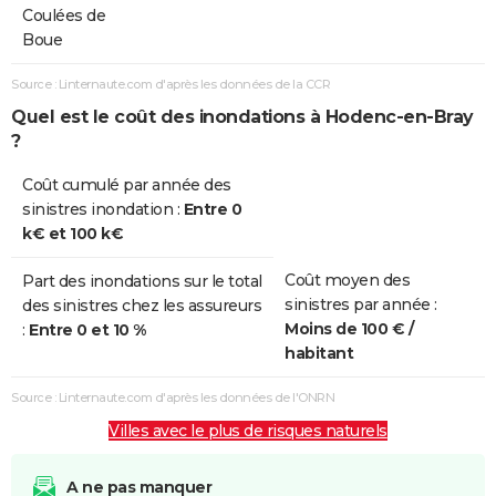
Coulées de
Boue
Source : Linternaute.com d'après les données de la CCR
Quel est le coût des inondations à Hodenc-en-Bray
?
Coût cumulé par année des
sinistres inondation :
Entre 0
k€ et 100 k€
Coût moyen des
Part des inondations sur le total
sinistres par année :
des sinistres chez les assureurs
Moins de 100 € /
:
Entre 0 et 10 %
habitant
Source : Linternaute.com d'après les données de l'ONRN
Villes avec le plus de risques naturels
A ne pas manquer