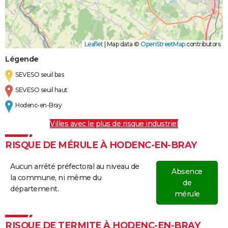
Leaflet
|
Map data ©
OpenStreetMap
contributors
Légende
SEVESO seuil bas
SEVESO seuil haut
Hodenc-en-Bray
Villes avec le plus de risque industriel
RISQUE DE MÉRULE À HODENC-EN-BRAY
Aucun arrêté préfectoral au niveau de
Absence
la commune, ni même du
de
département.
mérule
RISQUE DE TERMITE À HODENC-EN-BRAY