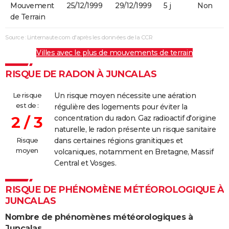
Mouvement
25/12/1999
29/12/1999
5 j
Non
de Terrain
Source : Linternaute.com d'après les données de la CCR
Villes avec le plus de mouvements de terrain
RISQUE DE RADON À JUNCALAS
Le risque
Un risque moyen nécessite une aération
est de :
régulière des logements pour éviter la
2 / 3
concentration du radon. Gaz radioactif d'origine
naturelle, le radon présente un risque sanitaire
Risque
dans certaines régions granitiques et
moyen
volcaniques, notamment en Bretagne, Massif
Central et Vosges.
RISQUE DE PHÉNOMÈNE MÉTÉOROLOGIQUE À
JUNCALAS
Nombre de phénomènes météorologiques à
Juncalas