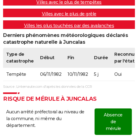
Villes avec le plus de tempêtes
Villes avec le plus de grêle
Villes les plus touchées par des avalanches
Derniers phénomènes météorologiques déclarés
catastrophe naturelle à Juncalas
Type de
Reconnue
Début
Fin
Durée
catastrophe
par l'état
Tempête
06/11/1982
10/11/1982
5 j
Oui
Source : Linternaute.com d'après les données de la CCR
RISQUE DE MÉRULE À JUNCALAS
Aucun arrêté préfectoral au niveau de
Absence
la commune, ni même du
de
département.
mérule