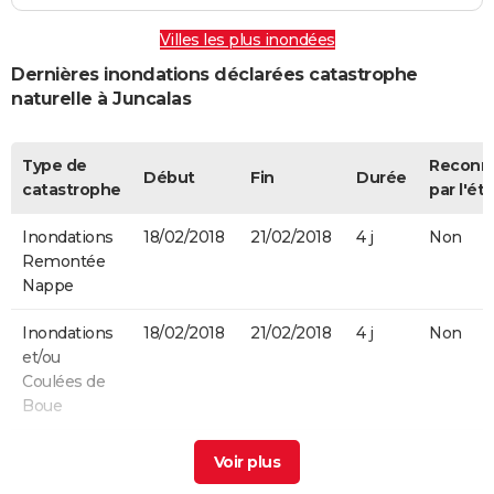
Villes les plus inondées
Dernières inondations déclarées catastrophe
naturelle à Juncalas
Type de
Reconn
Début
Fin
Durée
catastrophe
par l'éta
Inondations
18/02/2018
21/02/2018
4 j
Non
Remontée
Nappe
Inondations
18/02/2018
21/02/2018
4 j
Non
et/ou
Coulées de
Boue
Inondations
25/02/2015
27/02/2015
3 j
Oui
et/ou