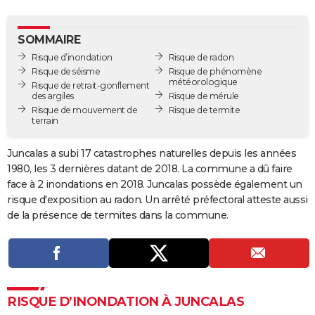
City break
Voyage de noces
Climat
Destinations
Voyage nature
Forum
+
PHOTO
SOMMAIRE
GUIDES D'ACHAT
Risque d’inondation
Risque de radon
Risque de séisme
Risque de phénomène
BONS PLANS
météorologique
Risque de retrait-gonflement
des argiles
Risque de mérule
CARTE DE VOEUX
Risque de mouvement de
Risque de termite
terrain
Carte Bonne année
Carte Pâques
Carte de Noël
Carte Saint-Valentin
Carte d'anniversaire
DICTIONNAIRE
Juncalas a subi 17 catastrophes naturelles depuis les années
Biographies
Expressions
Dictionnaire
Citations
Proverbes
PROGRAMME TV
1980, les 3 dernières datant de 2018. La commune a dû faire
face à 2 inondations en 2018. Juncalas possède également un
COPAINS D'AVANT
risque d'exposition au radon. Un arrêté préfectoral atteste aussi
Se connecter
Collèges
Universités
Service militaire
S'inscrire
Lycées
Primaires
Entreprises
Avis de recherche
de la présence de termites dans la commune.
AVIS DE DÉCÈS
FORUM
Lifestyle
Sport
Television
Cinema
Bricolage
Culture
Auto
Voyage
RISQUE D’INONDATION À JUNCALAS