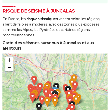
Inondations
24/01/2009
27/01/2009
4 j
Non
RISQUE DE SÉISME À JUNCALAS
et/ou
En France, les
risques sismiques
varient selon les régions,
Coulées de
allant de faibles à modérés, avec des zones plus exposées
Boue
comme les Alpes, les Pyrénées et certaines régions
méditerranéennes.
Inondations
25/12/1999
29/12/1999
5 j
Non
et/ou
Carte des séismes survenus à Juncalas et aux
Coulées de
alentours
Boue
+
Inondations
06/11/1982
10/11/1982
5 j
Oui
−
et/ou
Coulées de
Boue