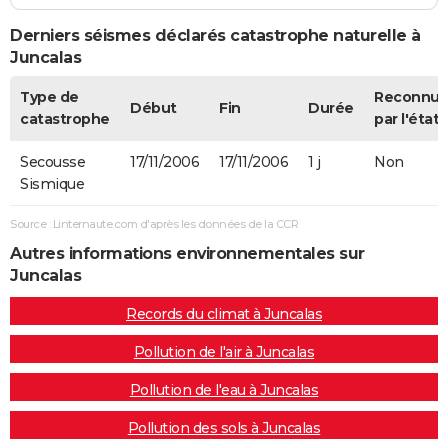
Derniers séismes déclarés catastrophe naturelle à
Juncalas
Type de
Reconnu
Début
Fin
Durée
catastrophe
par l'état
Secousse
17/11/2006
17/11/2006
1 j
Non
Sismique
Source : Linternaute.com d'après les données de la CCR
Autres informations environnementales sur
Juncalas
Records du climat à Juncalas
Pollution de l'air à Juncalas
Pollution de l'eau à Juncalas
Pollution des sols à Juncalas