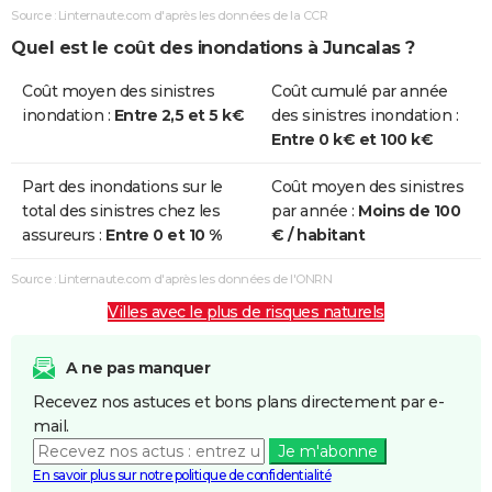
Coulées de
Source : Linternaute.com d'après les données de la CCR
Boue
Quel est le coût des inondations à Juncalas ?
Inondations
24/02/2015
28/02/2015
5 j
Oui
Coût moyen des sinistres
Coût cumulé par année
Remontée
inondation :
Entre 2,5 et 5 k€
des sinistres inondation :
Nappe
Entre 0 k€ et 100 k€
Inondations
25/06/2014
25/06/2014
1 j
Oui
Part des inondations sur le
Coût moyen des sinistres
et/ou
total des sinistres chez les
par année :
Moins de 100
Coulées de
assureurs :
Entre 0 et 10 %
€ / habitant
Boue
Source : Linternaute.com d'après les données de l'ONRN
Inondations
13/06/2014
14/06/2014
2 j
Oui
Villes avec le plus de risques naturels
et/ou
Coulées de
Boue
A ne pas manquer
Recevez nos astuces et bons plans directement par e-
Inondations
15/03/2011
17/03/2011
3 j
Oui
mail.
et/ou
Je m'abonne
Coulées de
En savoir plus sur notre politique de confidentialité
Boue