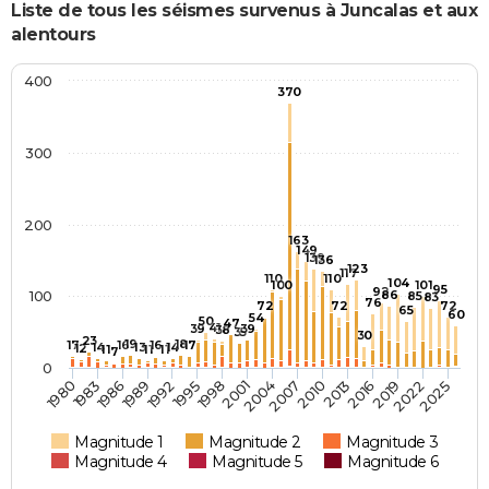
Liste de tous les séismes survenus à Juncalas et aux
alentours
400
370
300
200
163
149
139
136
123
117
110
110
104
100
101
95
92
100
86
85
83
76
72
72
72
65
60
54
50
47
41
39
39
38
35
30
23
19
18
17
16
16
17
14
13
14
12
11
11
11
7
0
1983
2010
2016
1989
2022
1995
2001
2007
1980
2013
1986
2019
1992
2025
1998
2004
Magnitude 1
Magnitude 2
Magnitude 3
Magnitude 4
Magnitude 5
Magnitude 6