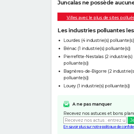
Juncalas ne possède aucune i
Villes avec le plus de sites pollué
Les industries polluantes le
Lourdes (4 industrie(s) polluante(s)
Bénac (1 industrie(s) polluante(s))
Pierrefitte-Nestalas (2 industrie(s)
polluante(s))
Bagnères-de-Bigorre (2 industrie(s
polluante(s))
Louey (1 industrie(s) polluante(s))
A ne pas manquer
Recevez nos astuces et bons plans
J
En savoir plus sur notre politique de confiden