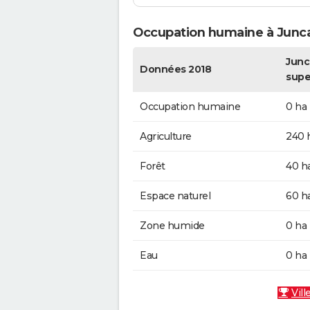
Occupation humaine à Junca
Junca
Données 2018
supe
Occupation humaine
0 ha
Agriculture
240 
Forêt
40 h
Espace naturel
60 h
Zone humide
0 ha
Eau
0 ha
Vill