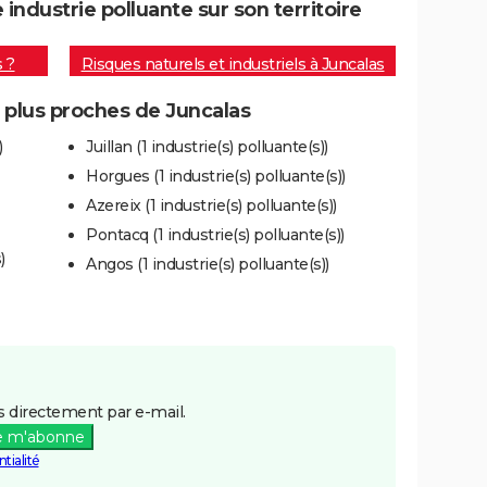
ndustrie polluante sur son territoire
s ?
Risques naturels et industriels à Juncalas
s plus proches de Juncalas
)
Juillan (1 industrie(s) polluante(s))
Horgues (1 industrie(s) polluante(s))
Azereix (1 industrie(s) polluante(s))
Pontacq (1 industrie(s) polluante(s))
)
Angos (1 industrie(s) polluante(s))
 directement par e-mail.
e m'abonne
tialité