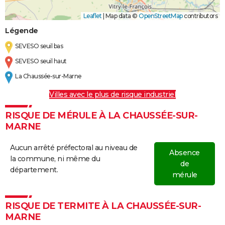
Leaflet
|
Map data ©
OpenStreetMap
contributors
Légende
SEVESO seuil bas
SEVESO seuil haut
La Chaussée-sur-Marne
Villes avec le plus de risque industriel
RISQUE DE MÉRULE À LA CHAUSSÉE-SUR-
MARNE
Aucun arrêté préfectoral au niveau de
Absence
la commune, ni même du
de
département.
mérule
RISQUE DE TERMITE À LA CHAUSSÉE-SUR-
MARNE