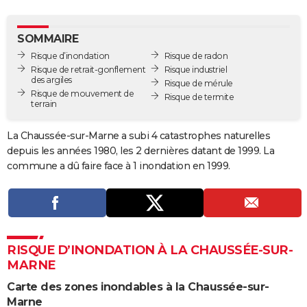
City break
Voyage de noces
Climat
Destinations
Voyage nature
Forum
+
PHOTO
SOMMAIRE
GUIDES D'ACHAT
Risque d’inondation
Risque de radon
Risque de retrait-gonflement
Risque industriel
BONS PLANS
des argiles
Risque de mérule
Risque de mouvement de
Risque de termite
CARTE DE VOEUX
terrain
Carte Bonne année
Carte Pâques
Carte de Noël
Carte Saint-Valentin
Carte d'anniversaire
DICTIONNAIRE
La Chaussée-sur-Marne a subi 4 catastrophes naturelles
depuis les années 1980, les 2 dernières datant de 1999. La
Biographies
Expressions
Dictionnaire
Citations
Proverbes
PROGRAMME TV
commune a dû faire face à 1 inondation en 1999.
COPAINS D'AVANT
Se connecter
Collèges
Universités
Service militaire
S'inscrire
Lycées
Primaires
Entreprises
Avis de recherche
AVIS DE DÉCÈS
FORUM
RISQUE D’INONDATION À LA CHAUSSÉE-SUR-
MARNE
Lifestyle
Sport
Television
Cinema
Bricolage
Culture
Auto
Voyage
Carte des zones inondables à la Chaussée-sur-
Marne