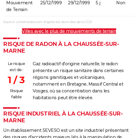
Mouvement
25/12/1999
29/12/1999
5 j
Non
de Terrain
Source : Linternaute.com d'après les données de la CCR
Villes avec le plus de mouvements de terrain
RISQUE DE RADON À LA CHAUSSÉE-SUR-
MARNE
Le risque
Gaz radioactif d'origine naturelle, le radon
est de :
présente un risque sanitaire dans certaines
1 / 3
régions granitiques et volcaniques,
notamment en Bretagne, Massif Central et
Risque
Vosges, où sa concentration dans les
faible
habitations peut être élevée.
RISQUE INDUSTRIEL À LA CHAUSSÉE-SUR-
MARNE
Un établissement SEVESO est un site industriel présentant
des risques d'accidents majeurs liés à la manipulation de