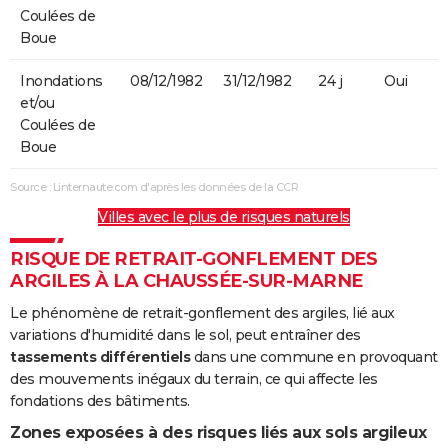
Coulées de
Boue
Inondations
08/12/1982
31/12/1982
24 j
Oui
et/ou
Coulées de
Boue
Source : Linternaute.com d'après les données de la CCR
Villes avec le plus de risques naturels
RISQUE DE RETRAIT-GONFLEMENT DES
ARGILES À LA CHAUSSÉE-SUR-MARNE
Le phénomène de retrait-gonflement des argiles, lié aux
variations d'humidité dans le sol, peut entraîner des
tassements différentiels
dans une commune en provoquant
des mouvements inégaux du terrain, ce qui affecte les
fondations des bâtiments.
Zones exposées à des risques liés aux sols argileux