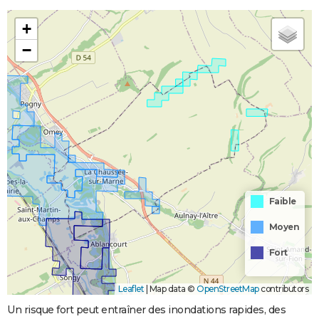
+
−
Faible
Moyen
Fort
Leaflet
|
Map data ©
OpenStreetMap
contributors
Un risque fort peut entraîner des inondations rapides, des