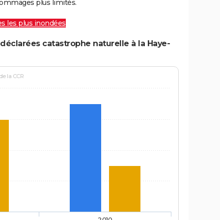
ommages plus limités.
les les plus inondées
déclarées catastrophe naturelle à la Haye-
 de la CCR
2010