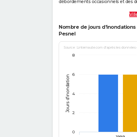
débordements occasionnels et des d
Vil
Nombre de jours d'inondations 
Pesnel
Source : Linternaute.com d'après les données
8
6
Jours d'inondation
4
2
0
1999