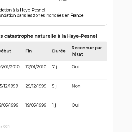
dation à la Haye-Pesnel
ondation dans les zones inondées en France
s catastrophe naturelle à la Haye-Pesnel
Reconnue par
Début
Fin
Durée
l'état
6/01/2010
12/01/2010
7 j
Oui
5/12/1999
29/12/1999
5 j
Non
9/05/1999
19/05/1999
1 j
Oui
la CCR