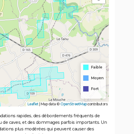
Faible
Moyen
Fort
Leaflet
|
Map data ©
OpenStreetMap
contributors
ondations rapides, des débordements fréquents de
ou de caves, et des dommages parfois importants. Un
ations plus modérées qui peuvent causer des