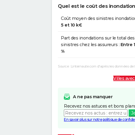
Quel est le coût des inondation
Coût moyen des sinistres inondatio
5 et 10 k€
Part des inondations sur le total des
sinistres chez les assureurs :
Entre 
%
Source : Linternaute.com d'après les données de
Villes avec
A ne pas manquer
Recevez nos astuces et bons plans
J
En savoir plus sur notre politique de confiden