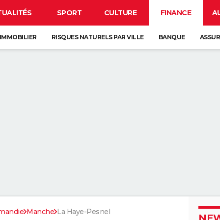
TUALITÉS
SPORT
CULTURE
FINANCE
A
IMMOBILIER
RISQUES NATURELS PAR VILLE
BANQUE
ASSU
mandie
Manche
La Haye-Pesnel
NEW