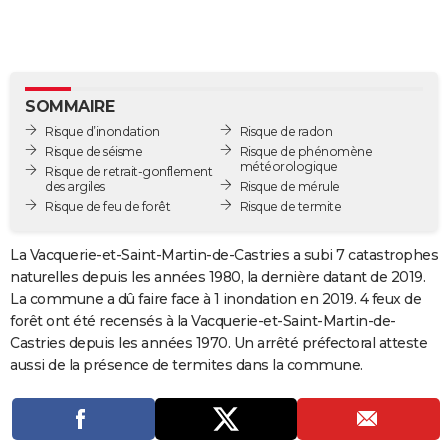
City break
Voyage de noces
Climat
Destinations
Voyage nature
Forum
+
PHOTO
GUIDES D'ACHAT
BONS PLANS
SOMMAIRE
Risque d’inondation
Risque de radon
CARTE DE VOEUX
Risque de séisme
Risque de phénomène
météorologique
Risque de retrait-gonflement
Carte Bonne année
Carte Pâques
Carte de Noël
Carte Saint-Valentin
Carte d'anniversaire
DICTIONNAIRE
des argiles
Risque de mérule
Risque de feu de forêt
Risque de termite
Biographies
Expressions
Dictionnaire
Citations
Proverbes
PROGRAMME TV
La Vacquerie-et-Saint-Martin-de-Castries a subi 7 catastrophes
COPAINS D'AVANT
naturelles depuis les années 1980, la dernière datant de 2019.
La commune a dû faire face à 1 inondation en 2019. 4 feux de
Se connecter
Collèges
Universités
Service militaire
S'inscrire
Lycées
Primaires
Entreprises
Avis de recherche
AVIS DE DÉCÈS
forêt ont été recensés à la Vacquerie-et-Saint-Martin-de-
Castries depuis les années 1970. Un arrêté préfectoral atteste
FORUM
aussi de la présence de termites dans la commune.
Lifestyle
Sport
Television
Cinema
Bricolage
Culture
Auto
Voyage