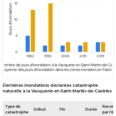
15
Jours d'inondation
10
5
0
1982
1995
2005
2015
2019
Nombre de jours d'inondation à la Vacquerie-et-Saint-Martin-de-Cast
Moyenne des jours d'inondation dans les zones inondées en France
Dernières inondations déclarées catastrophe
naturelle à la Vacquerie-et-Saint-Martin-de-Castries
Type de
Recon
Début
Fin
Durée
catastrophe
par l'ét