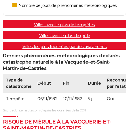
Nombre de jours de phénomènes météorologiques
Villes avec le plus de tempêtes
Villes avec le plus de grêle
Villes les plus touchées par des avalanches
Derniers phénomènes météorologiques déclarés
catastrophe naturelle à la Vacquerie-et-Saint-
Martin-de-Castries
Type de
Reconnue
Début
Fin
Durée
catastrophe
par l'état
Tempête
06/11/1982
10/11/1982
5 j
Oui
Source : Linternaute.com d'après les données de la CCR
RISQUE DE MÉRULE À LA VACQUERIE-ET-
SAINT-MARTIN-DE-CASTRIES