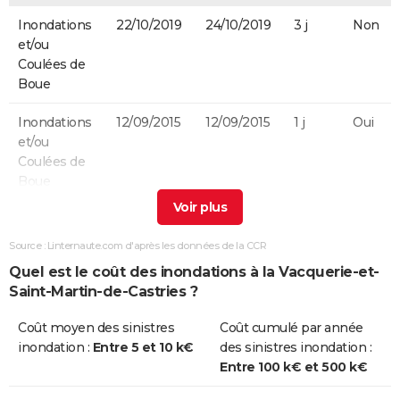
Inondations
22/10/2019
24/10/2019
3 j
Non
et/ou
Coulées de
Boue
Inondations
12/09/2015
12/09/2015
1 j
Oui
et/ou
Coulées de
Boue
Inondations
23/08/2015
23/08/2015
1 j
Oui
et/ou
Source : Linternaute.com d'après les données de la CCR
Coulées de
Quel est le coût des inondations à la Vacquerie-et-
Boue
Saint-Martin-de-Castries ?
Inondations
06/09/2005
07/09/2005
2 j
Non
Coût moyen des sinistres
Coût cumulé par année
et/ou
inondation :
Entre 5 et 10 k€
des sinistres inondation :
Coulées de
Entre 100 k€ et 500 k€
Boue