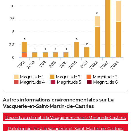
10
8
7,5
5
3
3
2,5
2
1
1
1
1
0
2011
2022
2002
2021
2001
2020
2015
2024
2013
2023
Magnitude 1
Magnitude 2
Magnitude 3
Magnitude 4
Magnitude 5
Magnitude 6
Autres informations environnementales sur La
Vacquerie-et-Saint-Martin-de-Castries
Records du climat à la Vacquerie-et-Saint-Martin-de-Castries
Pollution de l'air à la Vacquerie-et-Saint-Martin-de-Castries