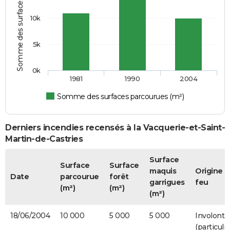
Somme des surfaces parcourues (m²)
10k
5k
0k
1981
1990
2004
Somme des surfaces parcourues (m²)
Derniers incendies recensés à la Vacquerie-et-Saint-
Martin-de-Castries
Surface
Surface
Surface
maquis
Origine 
Date
parcourue
forêt
garrigues
feu
(m²)
(m²)
(m²)
18/06/2004
10 000
5 000
5 000
Involonta
(particulie