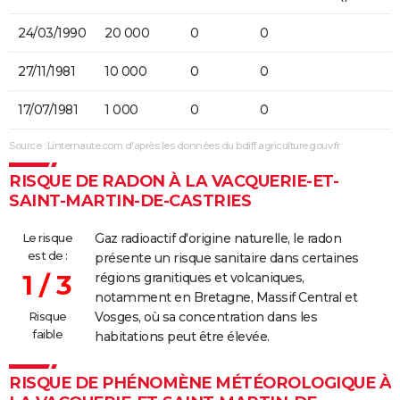
24/03/1990
20 000
0
0
27/11/1981
10 000
0
0
17/07/1981
1 000
0
0
Source : Linternaute.com d'après les données du bdiff.agriculture.gouv.fr
RISQUE DE RADON À LA VACQUERIE-ET-
SAINT-MARTIN-DE-CASTRIES
Le risque
Gaz radioactif d'origine naturelle, le radon
est de :
présente un risque sanitaire dans certaines
1 / 3
régions granitiques et volcaniques,
notamment en Bretagne, Massif Central et
Risque
Vosges, où sa concentration dans les
faible
habitations peut être élevée.
RISQUE DE PHÉNOMÈNE MÉTÉOROLOGIQUE À