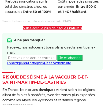
Part des inondations sur le
Coût moyen des sinistres
Inondations
17/09/1995
18/09/1995
2 j
Oui
total des sinistres chez les
par année :
Entre 500 €
et/ou
assureurs :
Entre 50 et 100%
et 1 k€ / habitant
Coulées de
Boue
Source : Linternaute.com d'après les données de l'ONRN
Villes avec le plus de risques naturels
Inondations
06/11/1982
10/11/1982
5 j
Oui
et/ou
Coulées de
A ne pas manquer
Boue
Recevez nos astuces et bons plans directement par e-
mail.
Je m'abonne
En savoir plus sur notre politique de confidentialité
RISQUE DE SÉISME À LA VACQUERIE-ET-
SAINT-MARTIN-DE-CASTRIES
En France, les
risques sismiques
varient selon les régions,
allant de faibles à modérés, avec des zones plus exposées
comme les Alpes, les Pyrénées et certaines régions