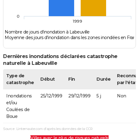
0
1999
Nombre de jours d'inondation à Labeuville
Moyenne des jours d'inondation dans les zones inondées en Franc
Dernières inondations déclarées catastrophe
naturelle à Labeuville
Type de
Reconnu
Début
Fin
Durée
catastrophe
par l'état
Inondations
25/12/1999
29/12/1999
5 j
Non
et/ou
Coulées de
Boue
Source : Linternaute.com d'après les données de la CCR
Villes avec le plus de risques naturels