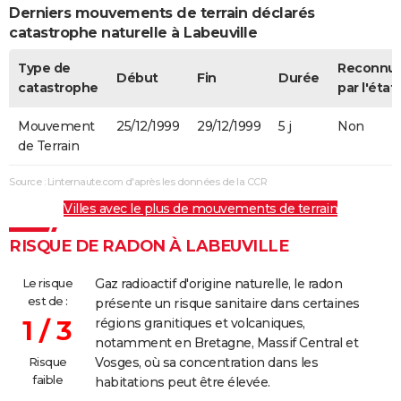
Derniers mouvements de terrain déclarés
catastrophe naturelle à Labeuville
Type de
Reconnu
Début
Fin
Durée
catastrophe
par l'état
Mouvement
25/12/1999
29/12/1999
5 j
Non
de Terrain
Source : Linternaute.com d'après les données de la CCR
Villes avec le plus de mouvements de terrain
RISQUE DE RADON À LABEUVILLE
Le risque
Gaz radioactif d'origine naturelle, le radon
est de :
présente un risque sanitaire dans certaines
1 / 3
régions granitiques et volcaniques,
notamment en Bretagne, Massif Central et
Risque
Vosges, où sa concentration dans les
faible
habitations peut être élevée.