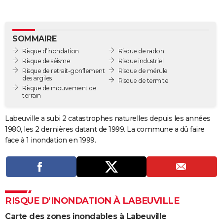
City break
Voyage de noces
Climat
Destinations
Voyage nature
Forum
+
PHOTO
GUIDES D'ACHAT
SOMMAIRE
Risque d’inondation
Risque de radon
BONS PLANS
Risque de séisme
Risque industriel
Risque de retrait-gonflement
Risque de mérule
CARTE DE VOEUX
des argiles
Risque de termite
Risque de mouvement de
Carte Bonne année
Carte Pâques
Carte de Noël
Carte Saint-Valentin
Carte d'anniversaire
DICTIONNAIRE
terrain
Biographies
Expressions
Dictionnaire
Citations
Proverbes
PROGRAMME TV
Labeuville a subi 2 catastrophes naturelles depuis les années
1980, les 2 dernières datant de 1999. La commune a dû faire
COPAINS D'AVANT
face à 1 inondation en 1999.
Se connecter
Collèges
Universités
Service militaire
S'inscrire
Lycées
Primaires
Entreprises
Avis de recherche
AVIS DE DÉCÈS
FORUM
Lifestyle
Sport
Television
Cinema
Bricolage
Culture
Auto
Voyage
RISQUE D’INONDATION À LABEUVILLE
Carte des zones inondables à Labeuville