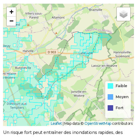
+
−
Faible
Moyen
Fort
Leaflet
|
Map data ©
OpenStreetMap
contributors
Un risque fort peut entraîner des inondations rapides, des