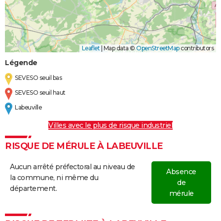
Leaflet
|
Map data ©
OpenStreetMap
contributors
Légende
SEVESO seuil bas
SEVESO seuil haut
Labeuville
Villes avec le plus de risque industriel
RISQUE DE MÉRULE À LABEUVILLE
Aucun arrêté préfectoral au niveau de
Absence
la commune, ni même du
de
département.
mérule