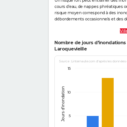
Un risque fort peut entraîner des in
cours d’eau, de nappes phréatiques 
risque moyen correspond à des inond
débordements occasionnels et des d
Vil
Nombre de jours d'inondations 
Laroquevieille
Source : Linternaute.com d'après les données
15
Jours d'inondation
10
5