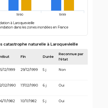
1990
1999
ation à Laroquevieille
ondation dans les zones inondées en France
s catastrophe naturelle à Laroquevieille
Reconnue par
Début
Fin
Durée
l'état
5/12/1999
29/12/1999
5 j
Non
2/02/1990
17/02/1990
6 j
Oui
6/11/1982
10/11/1982
5 j
Oui