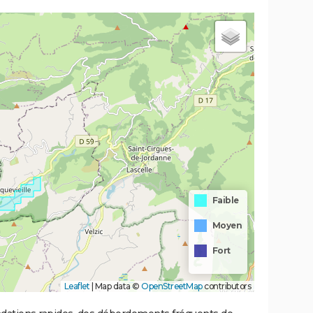
Faible
Moyen
Fort
Leaflet
|
Map data ©
OpenStreetMap
contributors