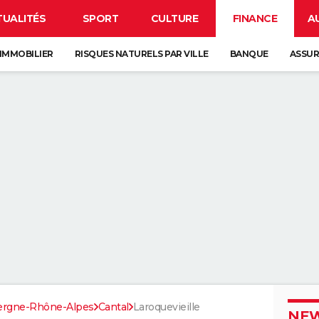
TUALITÉS
SPORT
CULTURE
FINANCE
A
IMMOBILIER
RISQUES NATURELS PAR VILLE
BANQUE
ASSU
ergne-Rhône-Alpes
Cantal
Laroquevieille
NEW