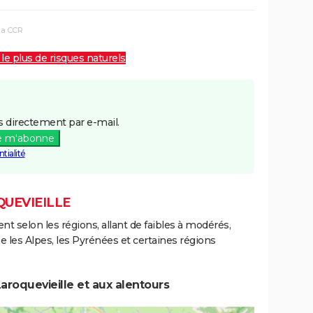
la CCR
 le plus de risques naturels
 directement par e-mail.
e m'abonne
tialité
QUEVIEILLE
ent selon les régions, allant de faibles à modérés,
les Alpes, les Pyrénées et certaines régions
aroquevieille et aux alentours