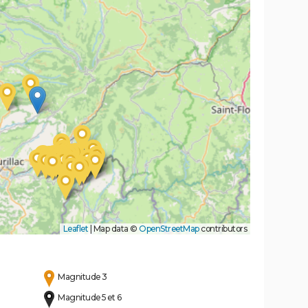
Leaflet
|
Map data ©
OpenStreetMap
contributors
Magnitude 3
Magnitude 5 et 6