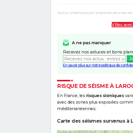
Source : Linternaute.com d'après les données de 
Villes avec
A ne pas manquer
Recevez nos astuces et bons plans
J
En savoir plus sur notre politique de confiden
RISQUE DE SÉISME À LARO
En France, les
risques sismiques
vari
avec des zones plus exposées comme 
méditerranéennes.
Carte des séismes survenus à L