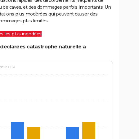
ondations rapides, des débordements fréquents de
ou de caves, et des dommages parfois importants. Un
ations plus modérées qui peuvent causer des
ommages plus limités.
les les plus inondées
déclarées catastrophe naturelle à
 de la CCR