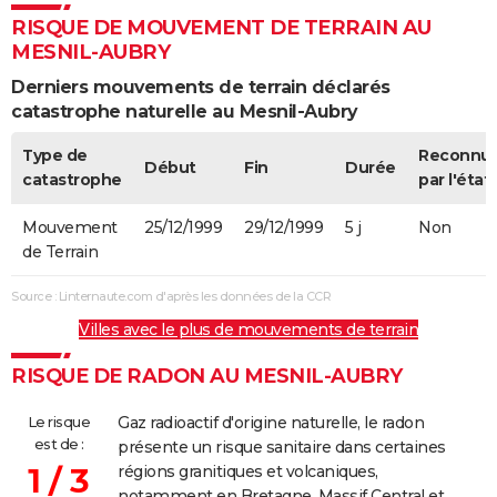
RISQUE DE MOUVEMENT DE TERRAIN AU
MESNIL-AUBRY
Derniers mouvements de terrain déclarés
catastrophe naturelle au Mesnil-Aubry
Type de
Reconnu
Début
Fin
Durée
catastrophe
par l'état
Mouvement
25/12/1999
29/12/1999
5 j
Non
de Terrain
Source : Linternaute.com d'après les données de la CCR
Villes avec le plus de mouvements de terrain
RISQUE DE RADON AU MESNIL-AUBRY
Le risque
Gaz radioactif d'origine naturelle, le radon
est de :
présente un risque sanitaire dans certaines
1 / 3
régions granitiques et volcaniques,
notamment en Bretagne, Massif Central et