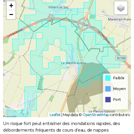
+
−
Faible
Moyen
Fort
Leaflet
|
Map data ©
OpenStreetMap
contributors
Un risque fort peut entraîner des inondations rapides, des
débordements fréquents de cours d’eau, de nappes