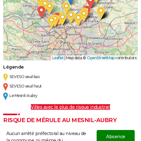
Leaflet
|
Map data ©
OpenStreetMap
contributors
Légende
SEVESO seuil bas
SEVESO seuil haut
Le Mesnil-Aubry
Villes avec le plus de risque industriel
RISQUE DE MÉRULE AU MESNIL-AUBRY
Aucun arrêté préfectoral au niveau de
Absence
la commune, ni même du