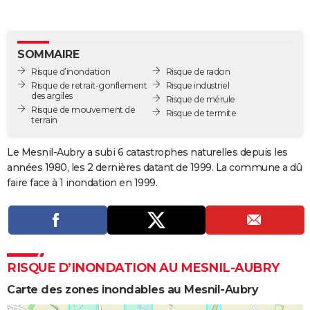
City break
Voyage de noces
Climat
Destinations
Voyage nature
Forum
+
PHOTO
GUIDES D'ACHAT
SOMMAIRE
Risque d’inondation
Risque de radon
BONS PLANS
Risque de retrait-gonflement
Risque industriel
des argiles
Risque de mérule
CARTE DE VOEUX
Risque de mouvement de
Risque de termite
terrain
Carte Bonne année
Carte Pâques
Carte de Noël
Carte Saint-Valentin
Carte d'anniversaire
DICTIONNAIRE
Le Mesnil-Aubry a subi 6 catastrophes naturelles depuis les
Biographies
Expressions
Dictionnaire
Citations
Proverbes
PROGRAMME TV
années 1980, les 2 dernières datant de 1999. La commune a dû
faire face à 1 inondation en 1999.
COPAINS D'AVANT
Se connecter
Collèges
Universités
Service militaire
S'inscrire
Lycées
Primaires
Entreprises
Avis de recherche
AVIS DE DÉCÈS
FORUM
RISQUE D’INONDATION AU MESNIL-AUBRY
Lifestyle
Sport
Television
Cinema
Bricolage
Culture
Auto
Voyage
Carte des zones inondables au Mesnil-Aubry