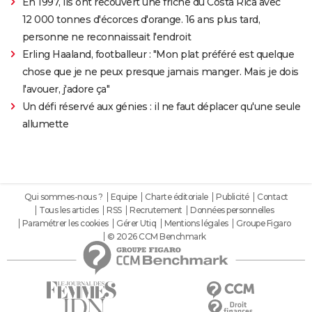
En 1997, ils ont recouvert une friche du Costa Rica avec
12 000 tonnes d'écorces d'orange. 16 ans plus tard,
personne ne reconnaissait l'endroit
Erling Haaland, footballeur : "Mon plat préféré est quelque
chose que je ne peux presque jamais manger. Mais je dois
l'avouer, j'adore ça"
Un défi réservé aux génies : il ne faut déplacer qu'une seule
allumette
Qui sommes-nous ?
Equipe
Charte éditoriale
Publicité
Contact
Tous les articles
RSS
Recrutement
Données personnelles
Paramétrer les cookies
Gérer Utiq
Mentions légales
Groupe Figaro
© 2026 CCM Benchmark