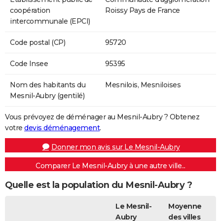
coopération
Roissy Pays de France
intercommunale (EPCI)
Code postal (CP)
95720
Code Insee
95395
Nom des habitants du
Mesnilois, Mesniloises
Mesnil-Aubry (gentilé)
Vous prévoyez de déménager au Mesnil-Aubry ? Obtenez
votre
devis déménagement
.
Donner mon avis sur Le Mesnil-Aubry
Comparer Le Mesnil-Aubry à une autre ville...
Quelle est la population du Mesnil-Aubry ?
Le Mesnil-
Moyenne
Aubry
des villes