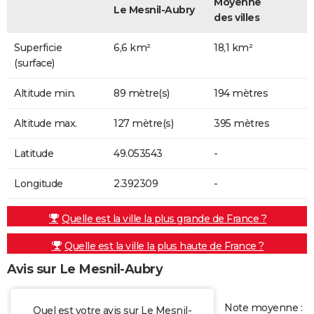
Moyenne
Le Mesnil-Aubry
des villes
Superficie
6,6 km²
18,1 km²
(surface)
Altitude min.
89 mètre(s)
194 mètres
Altitude max.
127 mètre(s)
395 mètres
Latitude
49.053543
-
Longitude
2.392309
-
Quelle est la ville la plus grande de France ?
Quelle est la ville la plus haute de France ?
Avis sur Le Mesnil-Aubry
Note moyenne :
Quel est votre avis sur Le Mesnil-