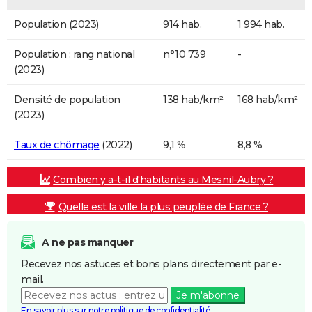
Population (2023)
914 hab.
1 994 hab.
Population : rang national
n°10 739
-
(2023)
Densité de population
138 hab/km²
168 hab/km²
(2023)
Taux de chômage
(2022)
9,1 %
8,8 %
Combien y a-t-il d'habitants au Mesnil-Aubry ?
Quelle est la ville la plus peuplée de France ?
A ne pas manquer
Recevez nos astuces et bons plans directement par e-
mail.
Je m'abonne
En savoir plus sur notre politique de confidentialité