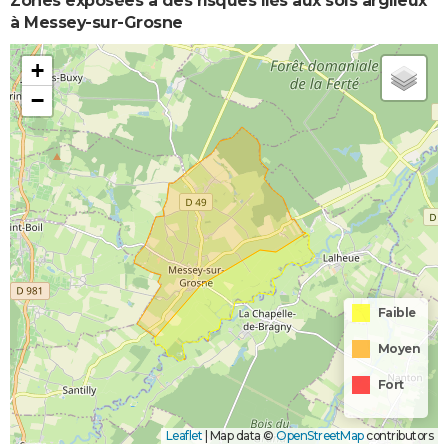
Zones exposées à des risques liés aux sols argileux
à Messey-sur-Grosne
+
−
Faible
Moyen
Fort
Leaflet
|
Map data ©
OpenStreetMap
contributors