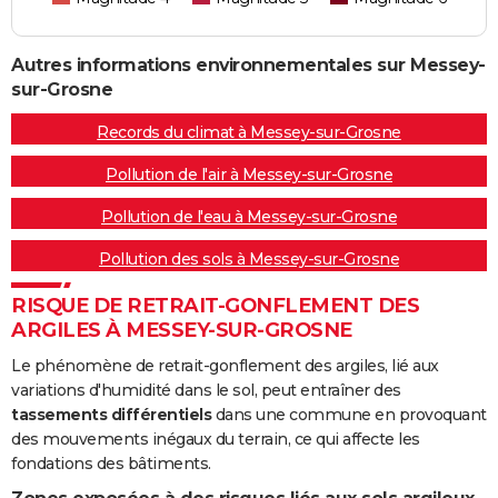
Autres informations environnementales sur Messey-
sur-Grosne
Records du climat à Messey-sur-Grosne
Pollution de l'air à Messey-sur-Grosne
Pollution de l'eau à Messey-sur-Grosne
Pollution des sols à Messey-sur-Grosne
RISQUE DE RETRAIT-GONFLEMENT DES
ARGILES À MESSEY-SUR-GROSNE
Le phénomène de retrait-gonflement des argiles, lié aux
variations d'humidité dans le sol, peut entraîner des
tassements différentiels
dans une commune en provoquant
des mouvements inégaux du terrain, ce qui affecte les
fondations des bâtiments.