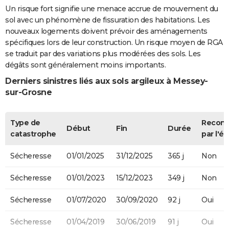
Un risque fort signifie une menace accrue de mouvement du
sol avec un phénomène de fissuration des habitations. Les
nouveaux logements doivent prévoir des aménagements
spécifiques lors de leur construction. Un risque moyen de RGA
se traduit par des variations plus modérées des sols. Les
dégâts sont généralement moins importants.
Derniers sinistres liés aux sols argileux à Messey-
sur-Grosne
Type de
Recon
Début
Fin
Durée
catastrophe
par l'ét
Sécheresse
01/01/2025
31/12/2025
365 j
Non
Sécheresse
01/01/2023
15/12/2023
349 j
Non
Sécheresse
01/07/2020
30/09/2020
92 j
Oui
Sécheresse
01/04/2019
30/06/2019
91 j
Oui