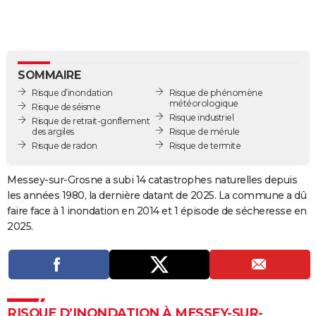
City break
Voyage de noces
Climat
Destinations
Voyage nature
Forum
+
PHOTO
GUIDES D'ACHAT
BONS PLANS
SOMMAIRE
Risque d’inondation
Risque de phénomène
CARTE DE VOEUX
météorologique
Risque de séisme
Risque industriel
Risque de retrait-gonflement
Carte Bonne année
Carte Pâques
Carte de Noël
Carte Saint-Valentin
Carte d'anniversaire
DICTIONNAIRE
des argiles
Risque de mérule
Risque de radon
Risque de termite
Biographies
Expressions
Dictionnaire
Citations
Proverbes
PROGRAMME TV
Messey-sur-Grosne a subi 14 catastrophes naturelles depuis
COPAINS D'AVANT
les années 1980, la dernière datant de 2025. La commune a dû
faire face à 1 inondation en 2014 et 1 épisode de sécheresse en
Se connecter
Collèges
Universités
Service militaire
S'inscrire
Lycées
Primaires
Entreprises
Avis de recherche
AVIS DE DÉCÈS
2025.
FORUM
Lifestyle
Sport
Television
Cinema
Bricolage
Culture
Auto
Voyage
RISQUE D’INONDATION À MESSEY-SUR-