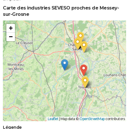
Carte des industries SEVESO proches de Messey-
sur-Grosne
+
−
Leaflet
|
Map data ©
OpenStreetMap
contributors
Légende