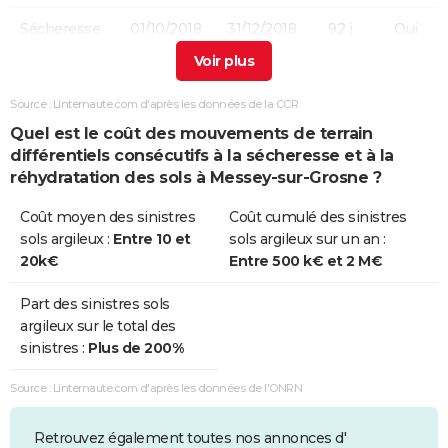
Sécheresse
01/10/2018
31/12/2018
92 j
Oui
Sécheresse
01/07/2015
30/09/2015
92 j
Non
Source : Linternaute.com d'après les données de la CCR
Sécheresse
01/07/2003
30/09/2003
92 j
Oui
Quel est le coût des mouvements de terrain
différentiels consécutifs à la sécheresse et à la
réhydratation des sols à Messey-sur-Grosne ?
Coût moyen des sinistres
Coût cumulé des sinistres
sols argileux :
Entre 10 et
sols argileux sur un an :
20k€
Entre 500 k€ et 2 M€
Part des sinistres sols
argileux sur le total des
sinistres :
Plus de 200%
Source : Linternaute.com d'après les données de l'ONRN
Retrouvez également toutes nos annonces d'