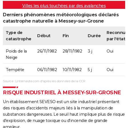
Villes les plus touchées par des avalanches
Derniers phénomènes météorologiques déclarés
catastrophe naturelle à Messey-sur-Grosne
Type de
Reconnue
Début
Fin
Durée
catastrophe
par l'état
Poids de la
26/11/1982
28/11/1982
3 j
Oui
Neige
Tempête
06/11/1982
10/11/1982
5 j
Oui
Source : Linternaute.com d'après les données de la CCR
RISQUE INDUSTRIEL À MESSEY-SUR-GROSNE
Un établissement SEVESO est un site industriel présentant
des risques d'accidents majeurs liés à la manipulation de
substances dangereuses. Le seuil haut implique plus de risque
d'explosion, de nuage toxique ou d'incendie de grande
ampleur.