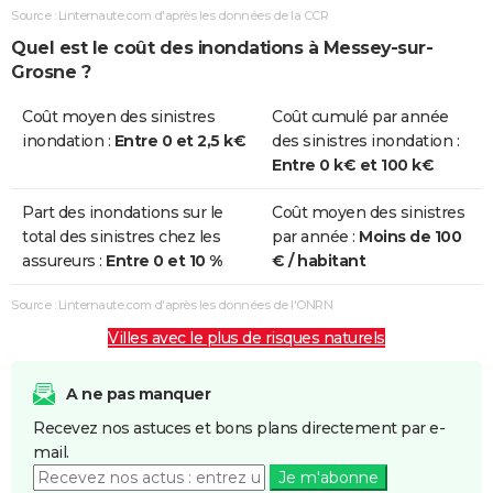
Source : Linternaute.com d'après les données de la CCR
Quel est le coût des inondations à Messey-sur-
Grosne ?
Coût moyen des sinistres
Coût cumulé par année
inondation :
Entre 0 et 2,5 k€
des sinistres inondation :
Entre 0 k€ et 100 k€
Part des inondations sur le
Coût moyen des sinistres
total des sinistres chez les
par année :
Moins de 100
assureurs :
Entre 0 et 10 %
€ / habitant
Source : Linternaute.com d'après les données de l'ONRN
Villes avec le plus de risques naturels
A ne pas manquer
Recevez nos astuces et bons plans directement par e-
mail.
Je m'abonne