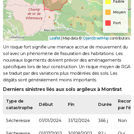
Faible
Moyen
Fort
Leaflet
|
Map data ©
OpenStreetMap
contributors
Un risque fort signifie une menace accrue de mouvement du
sol avec un phénomène de fissuration des habitations. Les
nouveaux logements doivent prévoir des aménagements
spécifiques lors de leur construction. Un risque moyen de RGA
se traduit par des variations plus modérées des sols. Les
dégâts sont généralement moins importants.
Derniers sinistres liés aux sols argileux à Montirat
Type de
Recon
Début
Fin
Durée
catastrophe
par l'ét
Sécheresse
01/01/2024
31/12/2024
366 j
Non
Sécheresse
01/07/2003
30/09/2003
92 j
Oui