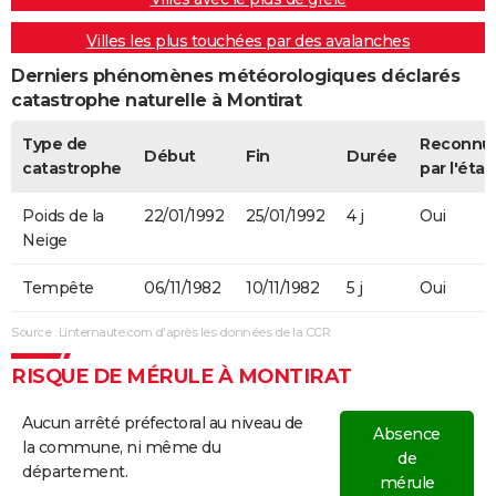
Villes les plus touchées par des avalanches
Derniers phénomènes météorologiques déclarés
catastrophe naturelle à Montirat
Type de
Reconnu
Début
Fin
Durée
catastrophe
par l'état
Poids de la
22/01/1992
25/01/1992
4 j
Oui
Neige
Tempête
06/11/1982
10/11/1982
5 j
Oui
Source : Linternaute.com d'après les données de la CCR
RISQUE DE MÉRULE À MONTIRAT
Aucun arrêté préfectoral au niveau de
Absence
la commune, ni même du
de
département.
mérule