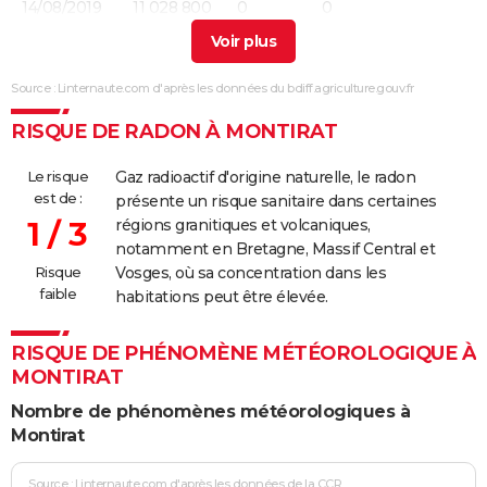
14/08/2019
11 028 800
0
0
23/02/2012
38 227
0
0
Involonta
(travaux)
Source : Linternaute.com d'après les données du bdiff.agriculture.gouv.fr
29/08/2011
43 800
0
43 800
Malveilla
RISQUE DE RADON À MONTIRAT
03/03/2000
3 000
0
3 000
Involonta
Le risque
Gaz radioactif d'origine naturelle, le radon
(travaux)
est de :
présente un risque sanitaire dans certaines
1 / 3
régions granitiques et volcaniques,
18/11/1978
30 000
0
0
notamment en Bretagne, Massif Central et
Risque
Vosges, où sa concentration dans les
23/09/1975
20 000
0
0
faible
habitations peut être élevée.
22/08/1973
30 000
0
0
Malveilla
RISQUE DE PHÉNOMÈNE MÉTÉOROLOGIQUE À
MONTIRAT
Nombre de phénomènes météorologiques à
Montirat
Source : Linternaute.com d'après les données de la CCR