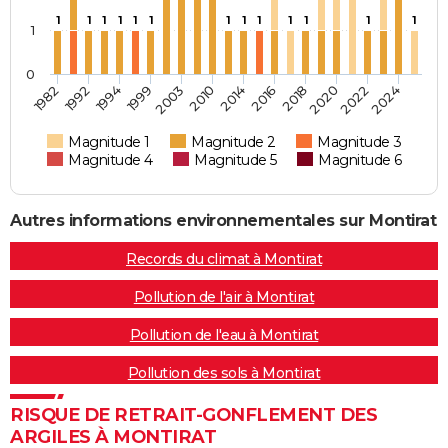
1
1
1
1
1
1
1
1
1
1
1
1
1
1
0
1982
1992
1994
1999
2003
2010
2014
2016
2018
2020
2022
2024
Magnitude 1
Magnitude 2
Magnitude 3
Magnitude 4
Magnitude 5
Magnitude 6
Autres informations environnementales sur Montirat
Records du climat à Montirat
Pollution de l'air à Montirat
Pollution de l'eau à Montirat
Pollution des sols à Montirat
RISQUE DE RETRAIT-GONFLEMENT DES
ARGILES À MONTIRAT