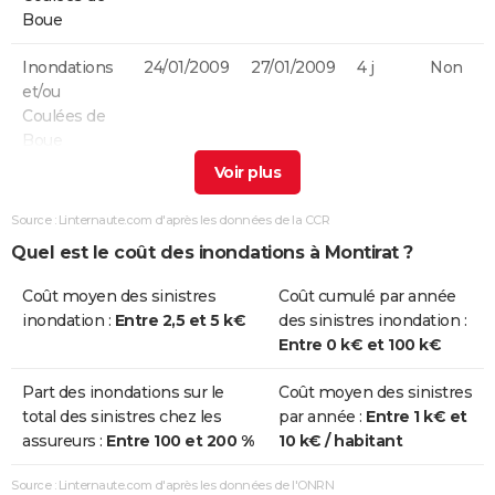
Boue
Inondations
24/01/2009
27/01/2009
4 j
Non
et/ou
Coulées de
Boue
Chocs
24/01/2009
27/01/2009
4 j
Non
Mécaniques
Source : Linternaute.com d'après les données de la CCR
liés à l'action
Quel est le coût des inondations à Montirat ?
des Vagues
Coût moyen des sinistres
Coût cumulé par année
Inondations
12/11/1999
14/11/1999
3 j
Oui
inondation :
Entre 2,5 et 5 k€
des sinistres inondation :
et/ou
Entre 0 k€ et 100 k€
Coulées de
Boue
Part des inondations sur le
Coût moyen des sinistres
total des sinistres chez les
par année :
Entre 1 k€ et
Inondations
06/12/1996
12/12/1996
7 j
Oui
assureurs :
Entre 100 et 200 %
10 k€ / habitant
et/ou
Coulées de
Source : Linternaute.com d'après les données de l'ONRN