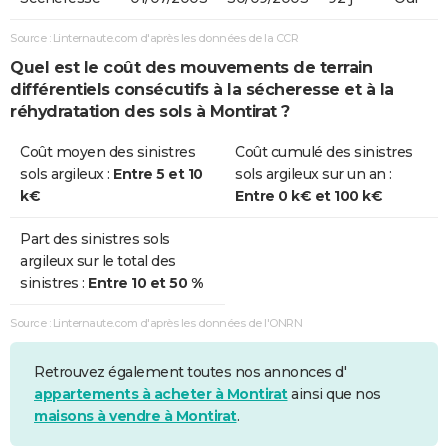
Source : Linternaute.com d'après les données de la CCR
Quel est le coût des mouvements de terrain
différentiels consécutifs à la sécheresse et à la
réhydratation des sols à Montirat ?
Coût moyen des sinistres
Coût cumulé des sinistres
sols argileux :
Entre 5 et 10
sols argileux sur un an :
k€
Entre 0 k€ et 100 k€
Part des sinistres sols
argileux sur le total des
sinistres :
Entre 10 et 50 %
Source : Linternaute.com d'après les données de l'ONRN
Retrouvez également toutes nos annonces d'
appartements à acheter à Montirat
ainsi que nos
maisons à vendre à Montirat
.