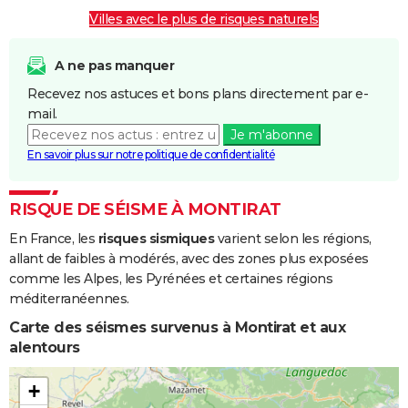
Boue
Villes avec le plus de risques naturels
Inondations
26/09/1992
27/09/1992
2 j
Oui
et/ou
A ne pas manquer
Coulées de
Recevez nos astuces et bons plans directement par e-
Boue
mail.
Je m'abonne
Inondations
22/01/1992
25/01/1992
4 j
Oui
En savoir plus sur notre politique de confidentialité
et/ou
Coulées de
Boue
RISQUE DE SÉISME À MONTIRAT
En France, les
risques sismiques
varient selon les régions,
Inondations
06/11/1982
10/11/1982
5 j
Oui
allant de faibles à modérés, avec des zones plus exposées
et/ou
comme les Alpes, les Pyrénées et certaines régions
Coulées de
méditerranéennes.
Boue
Carte des séismes survenus à Montirat et aux
alentours
+