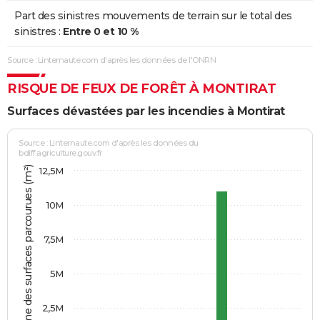
Part des sinistres mouvements de terrain sur le total des
sinistres :
Entre 0 et 10 %
Source : Linternaute.com d'après les données de l'ONRN
RISQUE DE FEUX DE FORÊT À MONTIRAT
Surfaces dévastées par les incendies à Montirat
Source : Linternaute.com d'après les données du
bdiff.agriculture.gouv.fr
Somme des surfaces parcourues (m²)
12,5M
10M
7,5M
5M
2,5M