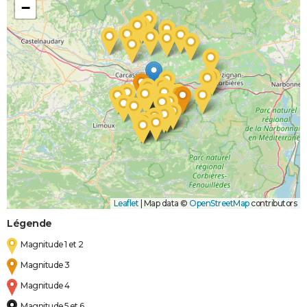
−
Leaflet
|
Map data ©
OpenStreetMap
contributors
Légende
Magnitude 1 et 2
Magnitude 3
Magnitude 4
Magnitude 5 et 6