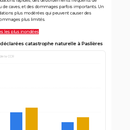
ondations rapides, des débordements fréquents de
ou de caves, et des dommages parfois importants. Un
ations plus modérées qui peuvent causer des
ommages plus limités.
les les plus inondées
déclarées catastrophe naturelle à Paslières
 de la CCR