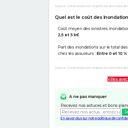
Source : Linternaute.com d'après les données de 
Quel est le coût des inondation
Coût moyen des sinistres inondatio
2,5 et 5 k€
Part des inondations sur le total des
chez les assureurs :
Entre 0 et 10 %
Source : Linternaute.com d'après les données de
Villes avec
A ne pas manquer
Recevez nos astuces et bons plans
J
En savoir plus sur notre politique de confiden