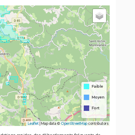
Faible
Moyen
Fort
Leaflet
|
Map data ©
OpenStreetMap
contributors