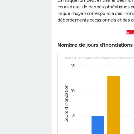
Un risque fort peut entraîner des in
cours d’eau, de nappes phréatiques 
risque moyen correspond à des inond
débordements occasionnels et des d
Vil
Nombre de jours d'inondations 
Source : Linternaute.com d'après les données
15
Jours d'inondation
10
5