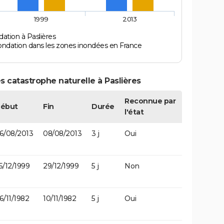
1999
2013
ation à Paslières
ondation dans les zones inondées en France
s catastrophe naturelle à Paslières
Reconnue par
ébut
Fin
Durée
l'état
6/08/2013
08/08/2013
3 j
Oui
5/12/1999
29/12/1999
5 j
Non
6/11/1982
10/11/1982
5 j
Oui