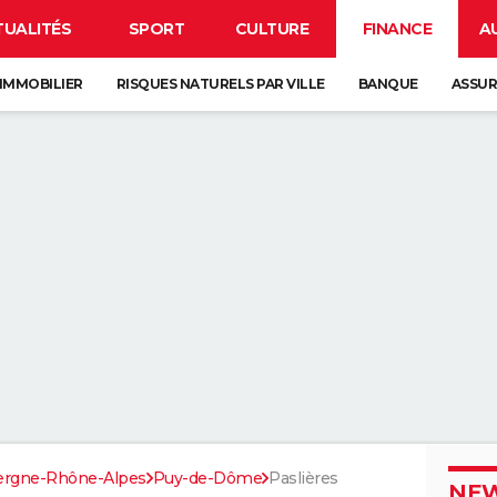
TUALITÉS
SPORT
CULTURE
FINANCE
A
IMMOBILIER
RISQUES NATURELS PAR VILLE
BANQUE
ASSU
ergne-Rhône-Alpes
Puy-de-Dôme
Paslières
NEW