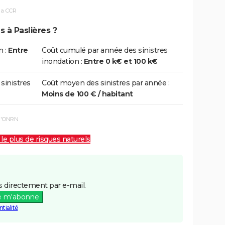
la CCR
s à Paslières ?
n :
Entre
Coût cumulé par année des sinistres
inondation :
Entre 0 k€ et 100 k€
 sinistres
Coût moyen des sinistres par année :
Moins de 100 € / habitant
 l'ONRN
 le plus de risques naturels
 directement par e-mail.
e m'abonne
tialité