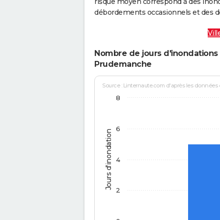
risque moyen correspond à des inond
débordements occasionnels et des d
Vil
Nombre de jours d'inondations 
Prudemanche
Source : Linternaute.com d'après les données
8
6
Jours d'inondation
4
2