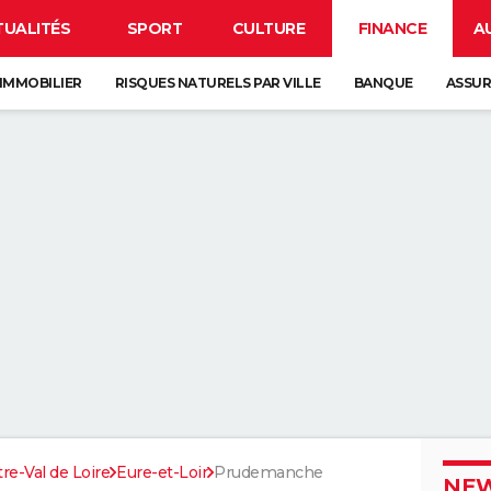
TUALITÉS
SPORT
CULTURE
FINANCE
A
IMMOBILIER
RISQUES NATURELS PAR VILLE
BANQUE
ASSU
re-Val de Loire
Eure-et-Loir
Prudemanche
NEW