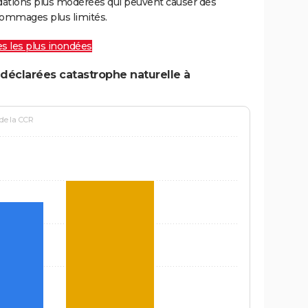
ations plus modérées qui peuvent causer des
ommages plus limités.
les les plus inondées
déclarées catastrophe naturelle à
 de la CCR