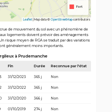
Fort
Leaflet
|
Map data ©
OpenStreetMap
contributors
 accrue de mouvement du sol avec un phénomène de
uveaux logements doivent prévoir des aménagements
. Un risque moyen de RGA se traduit par des variations
sont généralement moins importants.
s argileux à Prudemanche
Fin
Durée
Reconnue par l'état
3
31/12/2023
365 j
Non
2
31/12/2022
365 j
Non
0
31/12/2020
366 j
Non
9
01/10/2019
274 j
Non