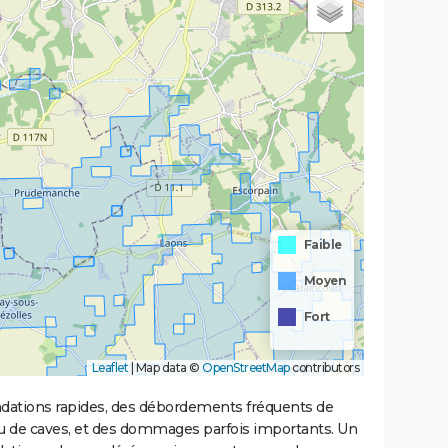
Faible
Moyen
Fort
Leaflet
|
Map data ©
OpenStreetMap
contributors
ondations rapides, des débordements fréquents de
ou de caves, et des dommages parfois importants. Un