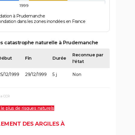
1999
ndation à Prudemanche
ondation dans les zones inondées en France
es catastrophe naturelle à Prudemanche
Reconnue par
Début
Fin
Durée
l'état
5/12/1999
29/12/1999
5 j
Non
la CCR
 le plus de risques naturels
LEMENT DES ARGILES À