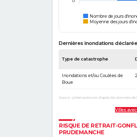
0
Nombre de jours d'ino
Moyenne des jours d'in
Dernières inondations déclaré
Type de catastrophe
Inondations et/ou Coulées de
2
Boue
Source : Linternaute.com d'après les données de 
Villes avec
RISQUE DE RETRAIT-GONF
PRUDEMANCHE