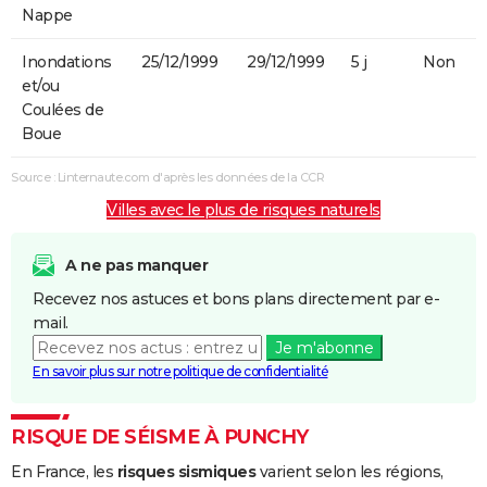
Nappe
Inondations
25/12/1999
29/12/1999
5 j
Non
et/ou
Coulées de
Boue
Source : Linternaute.com d'après les données de la CCR
Villes avec le plus de risques naturels
A ne pas manquer
Recevez nos astuces et bons plans directement par e-
mail.
Je m'abonne
En savoir plus sur notre politique de confidentialité
RISQUE DE SÉISME À PUNCHY
En France, les
risques sismiques
varient selon les régions,