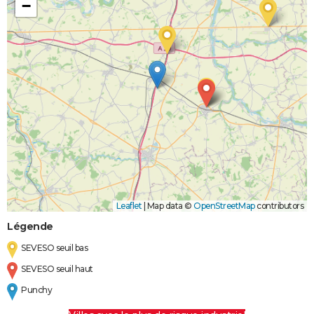
−
Leaflet
|
Map data ©
OpenStreetMap
contributors
Légende
SEVESO seuil bas
SEVESO seuil haut
Punchy