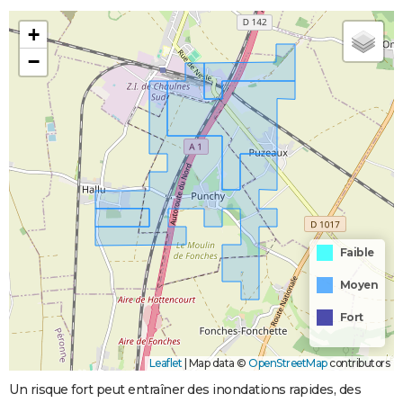
+
−
Faible
Moyen
Fort
Leaflet
|
Map data ©
OpenStreetMap
contributors
Un risque fort peut entraîner des inondations rapides, des