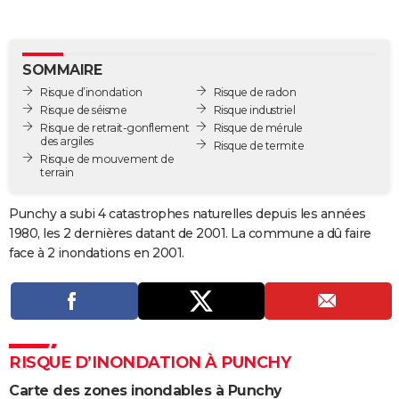
City break
Voyage de noces
Climat
Destinations
Voyage nature
Forum
+
PHOTO
GUIDES D'ACHAT
SOMMAIRE
Risque d’inondation
Risque de radon
BONS PLANS
Risque de séisme
Risque industriel
Risque de retrait-gonflement
Risque de mérule
CARTE DE VOEUX
des argiles
Risque de termite
Risque de mouvement de
Carte Bonne année
Carte Pâques
Carte de Noël
Carte Saint-Valentin
Carte d'anniversaire
DICTIONNAIRE
terrain
Biographies
Expressions
Dictionnaire
Citations
Proverbes
PROGRAMME TV
Punchy a subi 4 catastrophes naturelles depuis les années
1980, les 2 dernières datant de 2001. La commune a dû faire
COPAINS D'AVANT
face à 2 inondations en 2001.
Se connecter
Collèges
Universités
Service militaire
S'inscrire
Lycées
Primaires
Entreprises
Avis de recherche
AVIS DE DÉCÈS
FORUM
Lifestyle
Sport
Television
Cinema
Bricolage
Culture
Auto
Voyage
RISQUE D’INONDATION À PUNCHY
Carte des zones inondables à Punchy