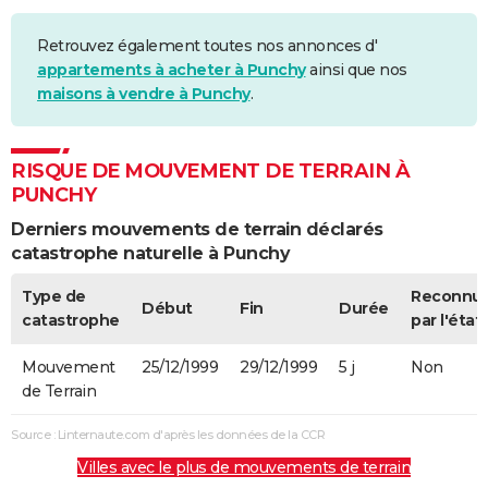
Retrouvez également toutes nos annonces d'
appartements à acheter à Punchy
ainsi que nos
maisons à vendre à Punchy
.
RISQUE DE MOUVEMENT DE TERRAIN À
PUNCHY
Derniers mouvements de terrain déclarés
catastrophe naturelle à Punchy
Type de
Reconnu
Début
Fin
Durée
catastrophe
par l'état
Mouvement
25/12/1999
29/12/1999
5 j
Non
de Terrain
Source : Linternaute.com d'après les données de la CCR
Villes avec le plus de mouvements de terrain