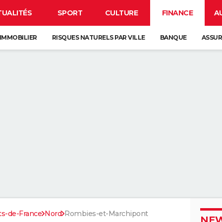
TUALITÉS
SPORT
CULTURE
FINANCE
A
IMMOBILIER
RISQUES NATURELS PAR VILLE
BANQUE
ASSU
ts-de-France
Nord
Rombies-et-Marchipont
NEW