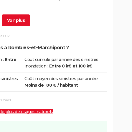
7/06/2007
07/06/2007
1 j
Oui
la CCR
7/01/2002
28/01/2002
2 j
Oui
ns à Rombies-et-Marchipont ?
/12/1999
29/12/1999
5 j
Non
n :
Entre
Coût cumulé par année des sinistres
inondation :
Entre 0 k€ et 100 k€
 sinistres
Coût moyen des sinistres par année :
Moins de 100 € / habitant
 l'ONRN
 le plus de risques naturels