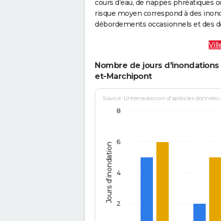
cours d’eau, de nappes phréatiques 
risque moyen correspond à des inond
débordements occasionnels et des d
Vil
Nombre de jours d'inondations 
et-Marchipont
Source : Linternaute.com d'après les données
8
6
Jours d'inondation
4
2