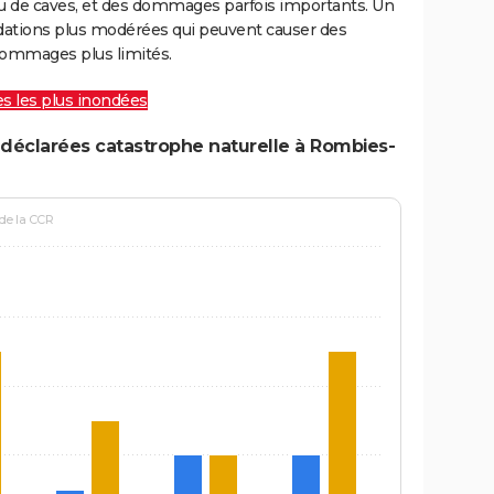
ou de caves, et des dommages parfois importants. Un
ations plus modérées qui peuvent causer des
ommages plus limités.
les les plus inondées
déclarées catastrophe naturelle à Rombies-
 de la CCR