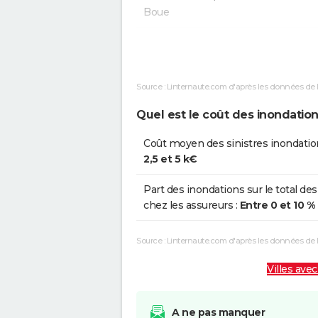
Boue
Inondations et/ou Coulées de
0
Boue
Source : Linternaute.com d'après les données de 
Inondations et/ou Coulées de
2
Boue
Quel est le coût des inondatio
Inondations et/ou Coulées de
25
Coût moyen des sinistres inondatio
Boue
2,5 et 5 k€
Part des inondations sur le total des
chez les assureurs :
Entre 0 et 10 %
Source : Linternaute.com d'après les données de
Villes avec
A ne pas manquer