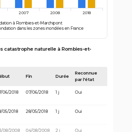
2007
2008
2018
ndation à Rombies-et-Marchipont
ondation dans les zones inondées en France
s catastrophe naturelle à Rombies-et-
Reconnue
ébut
Fin
Durée
par l'état
7/06/2018
07/06/2018
1 j
Oui
8/05/2018
28/05/2018
1 j
Oui
3/08/2008
04/08/2008
2 j
Oui