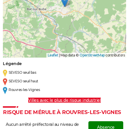
Leaflet
|
Map data ©
OpenStreetMap
contributors
Légende
SEVESO seuil bas
SEVESO seuil haut
Rouvres-les-Vignes
Villes avec le plus de risque industriel
RISQUE DE MÉRULE À ROUVRES-LES-VIGNES
Aucun arrêté préfectoral au niveau de
Absence