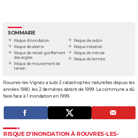
City break
Voyage de noces
Climat
Destinations
Voyage nature
Forum
+
PHOTO
GUIDES D'ACHAT
BONS PLANS
SOMMAIRE
Risque d’inondation
Risque de radon
CARTE DE VOEUX
Risque de séisme
Risque industriel
Risque de retrait-gonflement
Risque de mérule
Carte Bonne année
Carte Pâques
Carte de Noël
Carte Saint-Valentin
Carte d'anniversaire
DICTIONNAIRE
des argiles
Risque de termite
Risque de mouvement de
terrain
Biographies
Expressions
Dictionnaire
Citations
Proverbes
PROGRAMME TV
Rouvres-les-Vignes a subi 2 catastrophes naturelles depuis les
COPAINS D'AVANT
années 1980, les 2 dernières datant de 1999. La commune a dû
Se connecter
Collèges
Universités
Service militaire
S'inscrire
Lycées
Primaires
Entreprises
Avis de recherche
AVIS DE DÉCÈS
faire face à 1 inondation en 1999.
FORUM
Lifestyle
Sport
Television
Cinema
Bricolage
Culture
Auto
Voyage
RISQUE D’INONDATION À ROUVRES-LES-