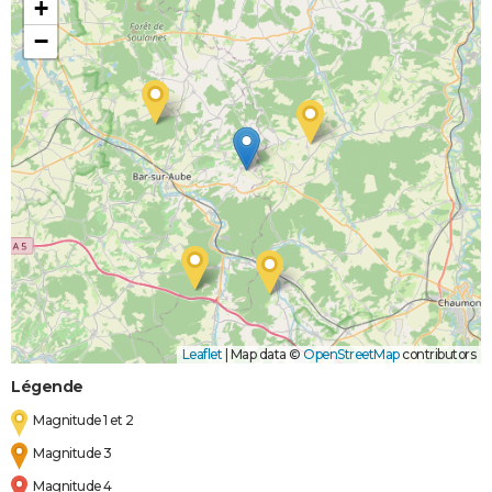
+
−
Leaflet
|
Map data ©
OpenStreetMap
contributors
Légende
Magnitude 1 et 2
Magnitude 3
Magnitude 4