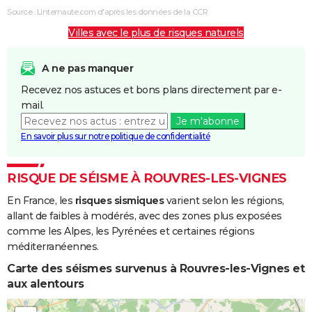
Source : Linternaute.com d'après les données de la CCR
Villes avec le plus de risques naturels
A ne pas manquer
Recevez nos astuces et bons plans directement par e-
mail.
Je m'abonne
En savoir plus sur notre politique de confidentialité
RISQUE DE SÉISME À ROUVRES-LES-VIGNES
En France, les
risques sismiques
varient selon les régions,
allant de faibles à modérés, avec des zones plus exposées
comme les Alpes, les Pyrénées et certaines régions
méditerranéennes.
Carte des séismes survenus à Rouvres-les-Vignes et
aux alentours