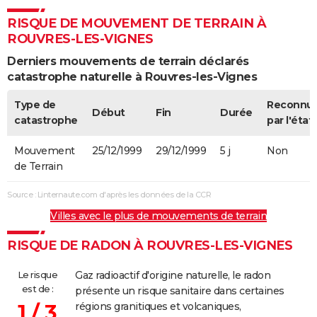
RISQUE DE MOUVEMENT DE TERRAIN À
ROUVRES-LES-VIGNES
Derniers mouvements de terrain déclarés
catastrophe naturelle à Rouvres-les-Vignes
Type de
Reconnu
Début
Fin
Durée
catastrophe
par l'état
Mouvement
25/12/1999
29/12/1999
5 j
Non
de Terrain
Source : Linternaute.com d'après les données de la CCR
Villes avec le plus de mouvements de terrain
RISQUE DE RADON À ROUVRES-LES-VIGNES
Le risque
Gaz radioactif d'origine naturelle, le radon
est de :
présente un risque sanitaire dans certaines
1 / 3
régions granitiques et volcaniques,