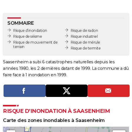
City break
Voyage de noces
Climat
Destinations
Voyage nature
Forum
+
PHOTO
GUIDES D'ACHAT
SOMMAIRE
Risque d’inondation
Risque de radon
BONS PLANS
Risque de séisme
Risque industriel
Risque de mouvement de
Risque de mérule
CARTE DE VOEUX
terrain
Risque de termite
Carte Bonne année
Carte Pâques
Carte de Noël
Carte Saint-Valentin
Carte d'anniversaire
DICTIONNAIRE
Saasenheim a subi 6 catastrophes naturelles depuis les
Biographies
Expressions
Dictionnaire
Citations
Proverbes
PROGRAMME TV
années 1980, les 2 dernières datant de 1999. La commune a dû
faire face à 1 inondation en 1999.
COPAINS D'AVANT
Se connecter
Collèges
Universités
Service militaire
S'inscrire
Lycées
Primaires
Entreprises
Avis de recherche
AVIS DE DÉCÈS
FORUM
RISQUE D’INONDATION À SAASENHEIM
Lifestyle
Sport
Television
Cinema
Bricolage
Culture
Auto
Voyage
Carte des zones inondables à Saasenheim