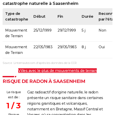
catastrophe naturelle à Saasenheim
Type de
Reconn
Début
Fin
Durée
catastrophe
par l'éta
Mouvement
25/12/1999
29/12/1999
5 j
Non
de Terrain
Mouvement
22/05/1983
29/05/1983
8 j
Oui
de Terrain
Source : Linternaute.com d'après les données de la CCR
Villes avec le plus de mouvements de terrain
RISQUE DE RADON À SAASENHEIM
Le risque
Gaz radioactif d'origine naturelle, le radon
est de :
présente un risque sanitaire dans certaines
1 / 3
régions granitiques et volcaniques,
notamment en Bretagne, Massif Central et
Risque
Vosges, où sa concentration dans les