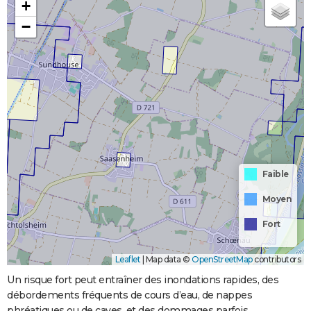
+
−
Faible
Moyen
Fort
Leaflet
|
Map data ©
OpenStreetMap
contributors
Un risque fort peut entraîner des inondations rapides, des
débordements fréquents de cours d’eau, de nappes
phréatiques ou de caves, et des dommages parfois