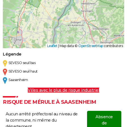
Leaflet
|
Map data ©
OpenStreetMap
contributors
Légende
SEVESO seuil bas
SEVESO seuil haut
Saasenheim
Villes avec le plus de risque industriel
RISQUE DE MÉRULE À SAASENHEIM
Aucun arrêté préfectoral au niveau de
Absence
la commune, ni même du
de
département.