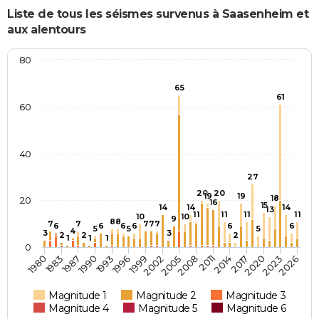
Liste de tous les séismes survenus à Saasenheim et
aux alentours
80
65
61
60
40
27
20
20
19
19
18
20
16
15
14
14
14
13
11
11
11
11
10
10
9
8
8
7
7
7
7
7
6
6
6
6
6
6
5
5
5
4
3
3
2
2
2
1
1
1
0
1990
2014
1993
2017
1996
2020
1999
2023
2002
2026
1980
2005
1983
2008
1987
2011
Magnitude 1
Magnitude 2
Magnitude 3
Magnitude 4
Magnitude 5
Magnitude 6