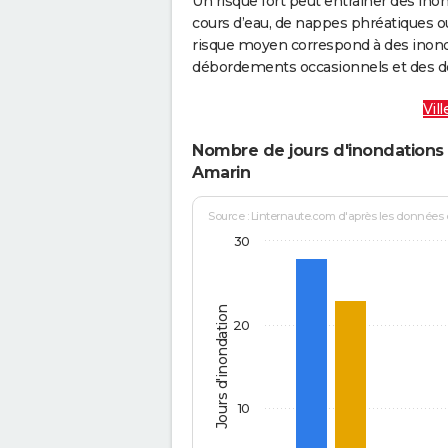
Un risque fort peut entraîner des in
cours d’eau, de nappes phréatiques 
risque moyen correspond à des inond
débordements occasionnels et des d
Vil
Nombre de jours d'inondations 
Amarin
Source : Linternaute.com d'après les données
30
Jours d'inondation
20
10