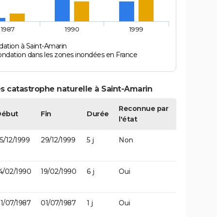
1987
1990
1999
dation à Saint-Amarin
ondation dans les zones inondées en France
s catastrophe naturelle à Saint-Amarin
Reconnue par
Début
Fin
Durée
l'état
5/12/1999
29/12/1999
5 j
Non
4/02/1990
19/02/1990
6 j
Oui
1/07/1987
01/07/1987
1 j
Oui