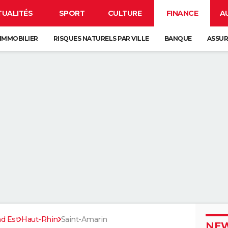
TUALITÉS
SPORT
CULTURE
FINANCE
A
IMMOBILIER
RISQUES NATURELS PAR VILLE
BANQUE
ASSU
d Est
Haut-Rhin
Saint-Amarin
NEW