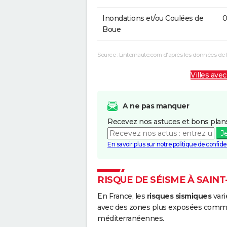
Inondations et/ou Coulées de
0
Boue
Source : Linternaute.com d'après les données de 
Villes avec
A ne pas manquer
Recevez nos astuces et bons plans
J
En savoir plus sur notre politique de confiden
RISQUE DE SÉISME À SAIN
En France, les
risques sismiques
vari
avec des zones plus exposées comme 
méditerranéennes.