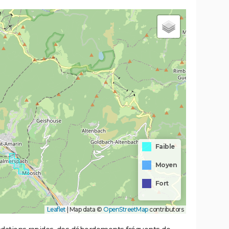
Faible
Moyen
Fort
Leaflet
|
Map data ©
OpenStreetMap
contributors