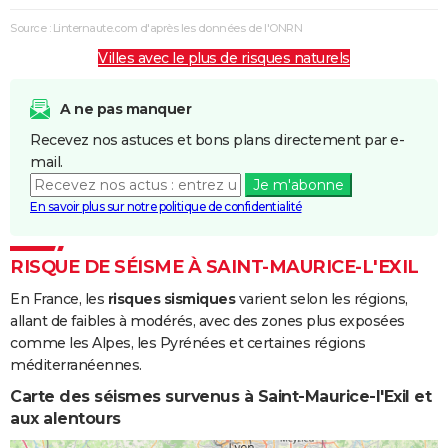
Boue
Source : Linternaute.com d'après les données de l'ONRN
Villes avec le plus de risques naturels
Inondations
30/04/1983
01/05/1983
2 j
Oui
et/ou
Coulées de
A ne pas manquer
Boue
Recevez nos astuces et bons plans directement par e-
mail.
Inondations
24/04/1983
31/05/1983
38 j
Oui
Je m'abonne
et/ou
En savoir plus sur notre politique de confidentialité
Coulées de
Boue
RISQUE DE SÉISME À SAINT-MAURICE-L'EXIL
Inondations
26/11/1982
27/11/1982
2 j
Oui
En France, les
risques sismiques
varient selon les régions,
et/ou
allant de faibles à modérés, avec des zones plus exposées
Coulées de
comme les Alpes, les Pyrénées et certaines régions
Boue
méditerranéennes.
Inondations
06/11/1982
10/11/1982
5 j
Oui
Carte des séismes survenus à Saint-Maurice-l'Exil et
et/ou
aux alentours
Coulées de