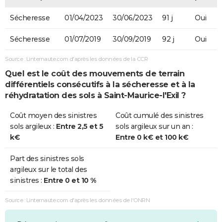
Sécheresse
01/04/2023
30/06/2023
91 j
Oui
Sécheresse
01/07/2019
30/09/2019
92 j
Oui
Source : Linternaute.com d'après les données de la CCR
Quel est le coût des mouvements de terrain
différentiels consécutifs à la sécheresse et à la
réhydratation des sols à Saint-Maurice-l'Exil ?
Coût moyen des sinistres
Coût cumulé des sinistres
sols argileux :
Entre 2,5 et 5
sols argileux sur un an :
k€
Entre 0 k€ et 100 k€
Part des sinistres sols
argileux sur le total des
sinistres :
Entre 0 et 10 %
Source : Linternaute.com d'après les données de l'ONRN