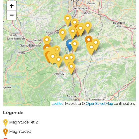
Boue
+
−
Leaflet
|
Map data ©
OpenStreetMap
contributors
Légende
Magnitude 1 et 2
Magnitude 3