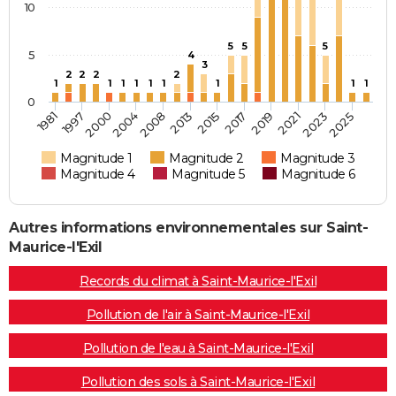
10
5
5
5
5
4
3
2
2
2
2
1
1
1
1
1
1
1
1
1
0
2000
2013
2019
2025
1981
2004
2015
2021
1997
2008
2017
2023
Magnitude 1
Magnitude 2
Magnitude 3
Magnitude 4
Magnitude 5
Magnitude 6
Autres informations environnementales sur Saint-
Maurice-l'Exil
Records du climat à Saint-Maurice-l'Exil
Pollution de l'air à Saint-Maurice-l'Exil
Pollution de l'eau à Saint-Maurice-l'Exil
Pollution des sols à Saint-Maurice-l'Exil