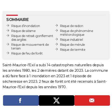
City break
Voyage de noces
Climat
Destinations
Voyage nature
Forum
+
PHOTO
GUIDES D'ACHAT
SOMMAIRE
Risque d’inondation
Risque de radon
BONS PLANS
Risque de séisme
Risque de phénomène
météorologique
Risque de retrait-gonflement
CARTE DE VOEUX
des argiles
Risque industriel
Risque de mouvement de
Risque de mérule
Carte Bonne année
Carte Pâques
Carte de Noël
Carte Saint-Valentin
Carte d'anniversaire
DICTIONNAIRE
terrain
Risque de termite
Risque de feu de forêt
Biographies
Expressions
Dictionnaire
Citations
Proverbes
PROGRAMME TV
Saint-Maurice-l'Exil a subi 14 catastrophes naturelles depuis
COPAINS D'AVANT
les années 1980, les 2 dernières datant de 2023. La commune
a dû faire face à 1 inondation en 2023 et 1 épisode de
Se connecter
Collèges
Universités
Service militaire
S'inscrire
Lycées
Primaires
Entreprises
Avis de recherche
AVIS DE DÉCÈS
sécheresse en 2023. 2 feux de forêt ont été recensés à Saint-
Maurice-l'Exil depuis les années 1970.
FORUM
Lifestyle
Sport
Television
Cinema
Bricolage
Culture
Auto
Voyage