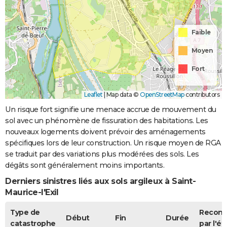
Faible
Moyen
Fort
Leaflet
|
Map data ©
OpenStreetMap
contributors
Un risque fort signifie une menace accrue de mouvement du
sol avec un phénomène de fissuration des habitations. Les
nouveaux logements doivent prévoir des aménagements
spécifiques lors de leur construction. Un risque moyen de RGA
se traduit par des variations plus modérées des sols. Les
dégâts sont généralement moins importants.
Derniers sinistres liés aux sols argileux à Saint-
Maurice-l'Exil
Type de
Recon
Début
Fin
Durée
catastrophe
par l'ét