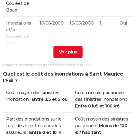
Coulées de
Boue
Inondations
10/06/2000
10/06/2000
1 j
Oui
et/ou
Coulées de
Boue
Inondations
25/10/1999
25/10/1999
1 j
Oui
et/ou
Source : Linternaute.com d'après les données de la CCR
Coulées de
Quel est le coût des inondations à Saint-Maurice-
Boue
l'Exil ?
Inondations
22/10/1999
23/10/1999
2 j
Oui
Coût moyen des sinistres
Coût cumulé par année
et/ou
inondation :
Entre 2,5 et 5 k€
des sinistres inondation :
Coulées de
Entre 0 k€ et 100 k€
Boue
Part des inondations sur le
Coût moyen des sinistres
Inondations
05/10/1993
10/10/1993
6 j
Oui
total des sinistres chez les
par année :
Moins de 100
et/ou
assureurs :
Entre 0 et 10 %
€ / habitant
Coulées de