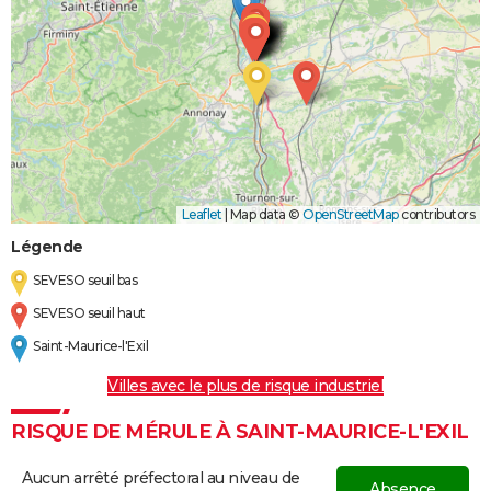
Leaflet
|
Map data ©
OpenStreetMap
contributors
Légende
SEVESO seuil bas
SEVESO seuil haut
Saint-Maurice-l'Exil
Villes avec le plus de risque industriel
RISQUE DE MÉRULE À SAINT-MAURICE-L'EXIL
Aucun arrêté préfectoral au niveau de
Absence