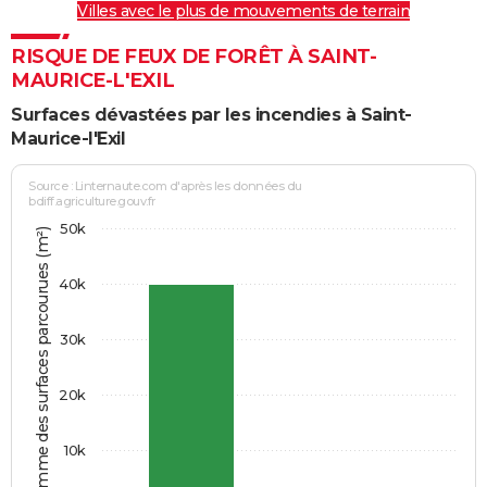
Villes avec le plus de mouvements de terrain
RISQUE DE FEUX DE FORÊT À SAINT-
MAURICE-L'EXIL
Surfaces dévastées par les incendies à Saint-
Maurice-l'Exil
Source : Linternaute.com d'après les données du
bdiff.agriculture.gouv.fr
50k
Somme des surfaces parcourues (m²)
40k
30k
20k
10k