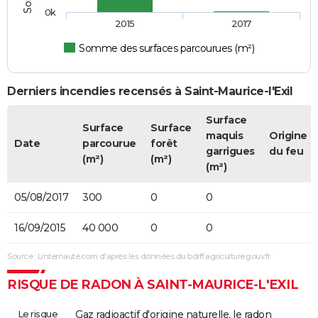
0k
2015
2017
Somme des surfaces parcourues (m²)
Derniers incendies recensés à Saint-Maurice-l'Exil
Surface
Surface
Surface
maquis
Origine
Date
parcourue
forêt
garrigues
du feu
(m²)
(m²)
(m²)
05/08/2017
300
0
0
16/09/2015
40 000
0
0
Source : Linternaute.com d'après les données du bdiff.agriculture.gouv.fr
RISQUE DE RADON À SAINT-MAURICE-L'EXIL
Le risque
Gaz radioactif d'origine naturelle, le radon