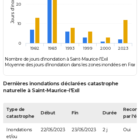
Jours d'inondation
20
10
0
1982
1983
1993
1999
2000
2023
Nombre de jours d'inondation à Saint-Maurice-l'Exil
Moyenne des jours d'inondation dans les zones inondées en Franc
Dernières inondations déclarées catastrophe
naturelle à Saint-Maurice-l'Exil
Type de
Recon
Début
Fin
Durée
catastrophe
par l'ét
Inondations
22/05/2023
23/05/2023
2 j
Oui
et/ou