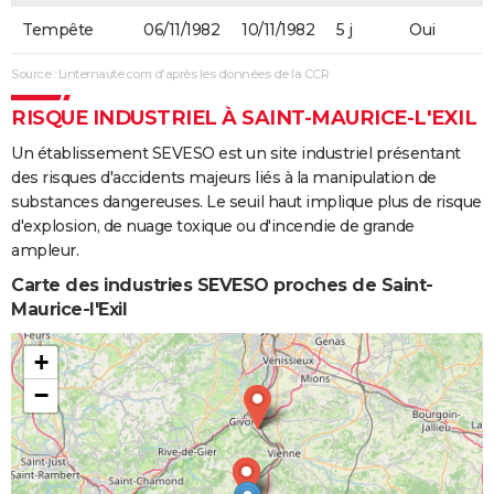
Tempête
06/11/1982
10/11/1982
5 j
Oui
Source : Linternaute.com d'après les données de la CCR
RISQUE INDUSTRIEL À SAINT-MAURICE-L'EXIL
Un établissement SEVESO est un site industriel présentant
des risques d'accidents majeurs liés à la manipulation de
substances dangereuses. Le seuil haut implique plus de risque
d'explosion, de nuage toxique ou d'incendie de grande
ampleur.
Carte des industries SEVESO proches de Saint-
Maurice-l'Exil
+
−