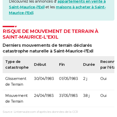
Découvrez les annonces d'
appartements en vente à
Saint-Maurice-l'Exil
et les
maisons à acheter à Saint-
Maurice-l'Exil
.
RISQUE DE MOUVEMENT DE TERRAIN À
SAINT-MAURICE-L'EXIL
Derniers mouvements de terrain déclarés
catastrophe naturelle à Saint-Maurice-l'Exil
Type de
Reconn
Début
Fin
Durée
catastrophe
par l'éta
Glissement
30/04/1983
01/05/1983
2 j
Oui
de Terrain
Mouvement
24/04/1983
31/05/1983
38 j
Oui
de Terrain
Source : Linternaute.com d'après les données de la CCR