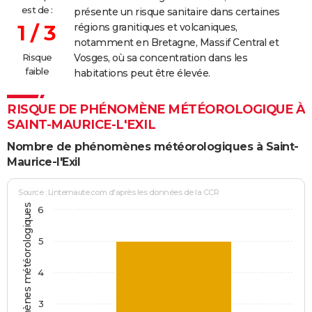
est de :
présente un risque sanitaire dans certaines
1 / 3
régions granitiques et volcaniques,
notamment en Bretagne, Massif Central et
Risque
Vosges, où sa concentration dans les
faible
habitations peut être élevée.
RISQUE DE PHÉNOMÈNE MÉTÉOROLOGIQUE À
SAINT-MAURICE-L'EXIL
Nombre de phénomènes météorologiques à Saint-
Maurice-l'Exil
Source : Linternaute.com d'après les données de la CCR
Jours avec phénomènes météorologiques
6
5
4
3