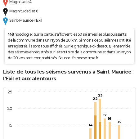
Magnitude 4
Magnitude 5 et 6
Saint-Maurice-l'Exil
Méthodologie : Sur la carte, s'affichent les 50 séismes les plus puissants
de la commune dans un rayon de 20 km. Si moins de 50 séismes ont été
enregistrés, ils sont tous affichés. Sur le graphique ci-dessous, l'ensemble
des séismes enregistrés sur le territoire de la commune et dans un rayon
de 20 km sont comptabilisés. Source : franceseisme.fr
Liste de tous les séismes survenus à Saint-Maurice-
l'Exil et aux alentours
25
23
22
20
17
16
15
15
14