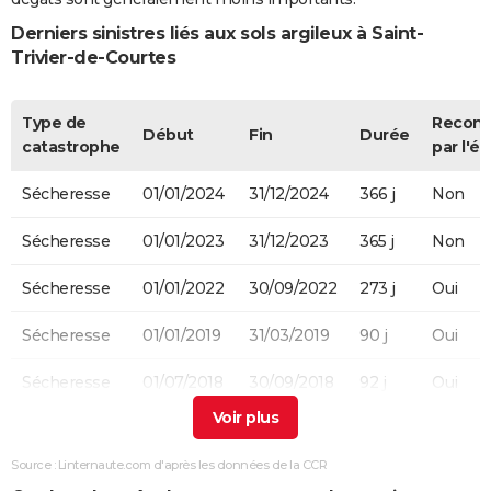
Derniers sinistres liés aux sols argileux à Saint-
Trivier-de-Courtes
Type de
Recon
Début
Fin
Durée
catastrophe
par l'ét
Sécheresse
01/01/2024
31/12/2024
366 j
Non
Sécheresse
01/01/2023
31/12/2023
365 j
Non
Sécheresse
01/01/2022
30/09/2022
273 j
Oui
Sécheresse
01/01/2019
31/03/2019
90 j
Oui
Sécheresse
01/07/2018
30/09/2018
92 j
Oui
Sécheresse
01/07/2003
30/09/2003
92 j
Oui
Source : Linternaute.com d'après les données de la CCR