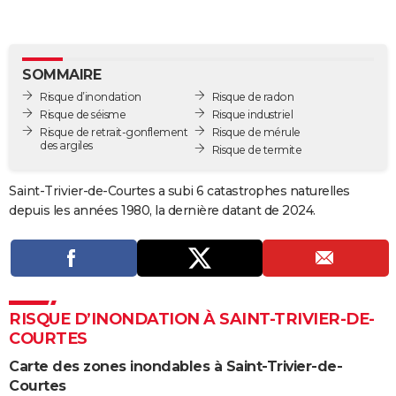
City break
Voyage de noces
Climat
Destinations
Voyage nature
Forum
+
PHOTO
GUIDES D'ACHAT
SOMMAIRE
BONS PLANS
Risque d’inondation
Risque de radon
Risque de séisme
Risque industriel
CARTE DE VOEUX
Risque de retrait-gonflement
Risque de mérule
des argiles
Risque de termite
Carte Bonne année
Carte Pâques
Carte de Noël
Carte Saint-Valentin
Carte d'anniversaire
DICTIONNAIRE
Saint-Trivier-de-Courtes a subi 6 catastrophes naturelles
Biographies
Expressions
Dictionnaire
Citations
Proverbes
PROGRAMME TV
depuis les années 1980, la dernière datant de 2024.
COPAINS D'AVANT
Se connecter
Collèges
Universités
Service militaire
S'inscrire
Lycées
Primaires
Entreprises
Avis de recherche
AVIS DE DÉCÈS
FORUM
RISQUE D’INONDATION À SAINT-TRIVIER-DE-
COURTES
Lifestyle
Sport
Television
Cinema
Bricolage
Culture
Auto
Voyage
Carte des zones inondables à Saint-Trivier-de-
Courtes