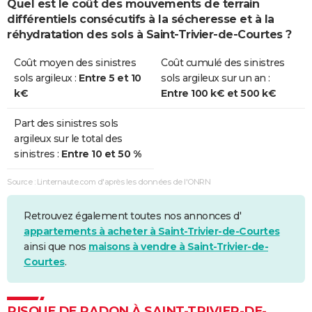
Quel est le coût des mouvements de terrain
différentiels consécutifs à la sécheresse et à la
réhydratation des sols à Saint-Trivier-de-Courtes ?
Coût moyen des sinistres
Coût cumulé des sinistres
sols argileux :
Entre 5 et 10
sols argileux sur un an :
k€
Entre 100 k€ et 500 k€
Part des sinistres sols
argileux sur le total des
sinistres :
Entre 10 et 50 %
Source : Linternaute.com d'après les données de l'ONRN
Retrouvez également toutes nos annonces d'
appartements à acheter à Saint-Trivier-de-Courtes
ainsi que nos
maisons à vendre à Saint-Trivier-de-
Courtes
.
RISQUE DE RADON À SAINT-TRIVIER-DE-