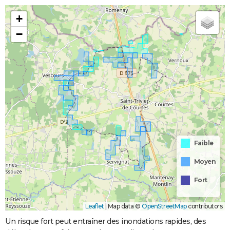
+
−
Faible
Moyen
Fort
Leaflet
|
Map data ©
OpenStreetMap
contributors
Un risque fort peut entraîner des inondations rapides, des