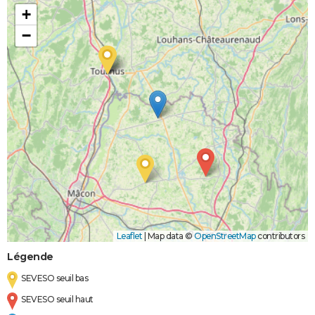
+
−
Leaflet
|
Map data ©
OpenStreetMap
contributors
Légende
SEVESO seuil bas
SEVESO seuil haut