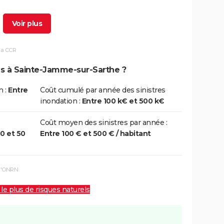
7/01/1995
31/01/1995
15 j
Oui
la CCR
4/08/1985
14/08/1985
1 j
Oui
ns à Sainte-Jamme-sur-Sarthe ?
3/06/1985
06/06/1985
4 j
Oui
n :
Entre
Coût cumulé par année des sinistres
inondation :
Entre 100 k€ et 500 k€
5/07/1983
05/07/1983
1 j
Oui
Coût moyen des sinistres par année :
10 et 50
Entre 100 € et 500 € / habitant
1/06/1983
21/06/1983
1 j
Oui
 l'ONRN
 le plus de risques naturels