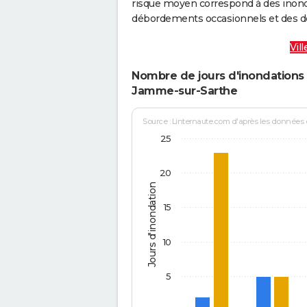
risque moyen correspond à des inond
débordements occasionnels et des d
Vil
Nombre de jours d'inondations 
Jamme-sur-Sarthe
Source : Linternaute.com d'après les données
25
20
Jours d'inondation
15
10
5