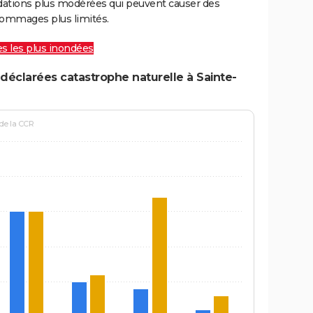
ations plus modérées qui peuvent causer des
ommages plus limités.
les les plus inondées
déclarées catastrophe naturelle à Sainte-
 de la CCR