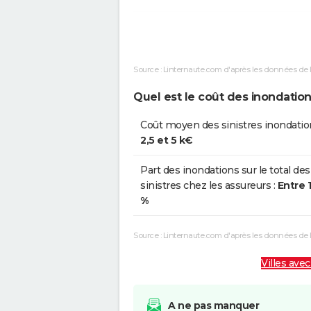
Inondations et/ou Coulées de
1
Boue
Source : Linternaute.com d'après les données de 
Inondations et/ou Coulées de
1
Boue
Quel est le coût des inondatio
Inondations et/ou Coulées de
0
Coût moyen des sinistres inondatio
Boue
2,5 et 5 k€
Inondations et/ou Coulées de
0
Part des inondations sur le total des
Boue
sinistres chez les assureurs :
Entre 
%
Inondations et/ou Coulées de
2
Boue
Source : Linternaute.com d'après les données de
Villes avec
A ne pas manquer