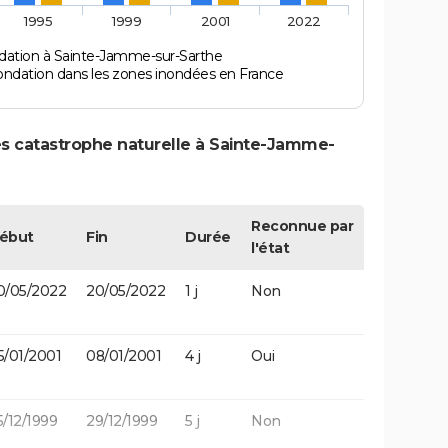
1995
1999
2001
2022
dation à Sainte-Jamme-sur-Sarthe
ondation dans les zones inondées en France
es catastrophe naturelle à Sainte-Jamme-
Reconnue par
ébut
Fin
Durée
l'état
0/05/2022
20/05/2022
1 j
Non
5/01/2001
08/01/2001
4 j
Oui
5/12/1999
29/12/1999
5 j
Non