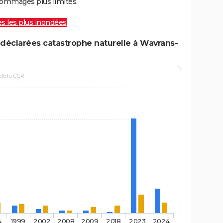
ommages plus limités.
les les plus inondées
déclarées catastrophe naturelle à Wavrans-
 de la CCR
4
1999
2002
2008
2009
2018
2023
2024