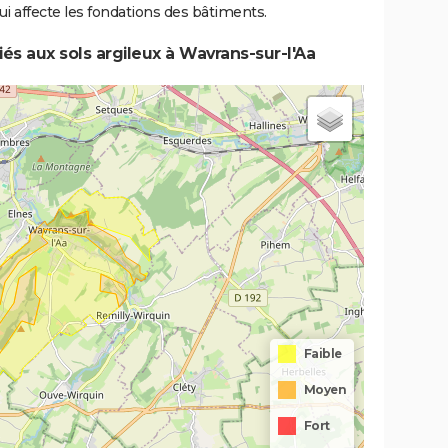
i affecte les fondations des bâtiments.
/11/1991
22/11/1991
5 j
Oui
és aux sols argileux à Wavrans-sur-l'Aa
0/01/1988
25/02/1988
37 j
Oui
Faible
Moyen
Fort