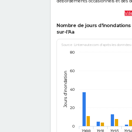
débordements occasionnels et des d
Vil
Nombre de jours d'inondations 
sur-l'Aa
Source : Linternaute.com d'après les données
80
60
Jours d'inondation
40
20
0
1988
1991
1993
199