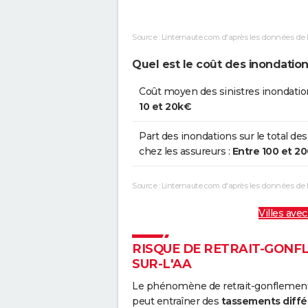
Boue
Source : Linternaute.com d'après les données de 
Inondations Remontée Nappe
01
Quel est le coût des inondation
Inondations et/ou Coulées de
3
Boue
Coût moyen des sinistres inondatio
10 et 20k€
Inondations et/ou Coulées de
2
Boue
Part des inondations sur le total des
chez les assureurs :
Entre 100 et 2
Inondations et/ou Coulées de
0
Boue
Source : Linternaute.com d'après les données de
Inondations et/ou Coulées de
2
Villes avec
Boue
Inondations et/ou Coulées de
25
RISQUE DE RETRAIT-GONF
Boue
SUR-L'AA
Le phénomène de retrait-gonflement de
Inondations et/ou Coulées de
19
peut entraîner des
tassements diffé
Boue