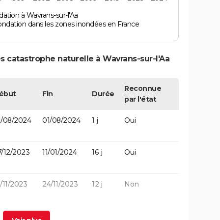
ation à Wavrans-sur-l'Aa
ondation dans les zones inondées en France
s catastrophe naturelle à Wavrans-sur-l'Aa
Reconnue
ébut
Fin
Durée
par l'état
1/08/2024
01/08/2024
1 j
Oui
7/12/2023
11/01/2024
16 j
Oui
/11/2023
24/11/2023
12 j
Non
2/11/2023
12/11/2023
11 j
Oui