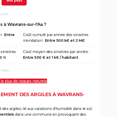
la CCR
/11/2023
15/01/2024
76 j
Oui
s à Wavrans-sur-l'Aa ?
1/05/2018
31/05/2018
1 j
Oui
n :
Entre
Coût cumulé par année des sinistres
inondation :
Entre 500 k€ et 2 M€
5/05/2009
26/05/2009
2 j
Non
 sinistres
Coût moyen des sinistres par année :
00 %
Entre 500 € et 1 k€ / habitant
4/12/2008
05/12/2008
2 j
Oui
 l'ONRN
8/02/2002
02/03/2002
3 j
Oui
 le plus de risques naturels
/12/1999
29/12/1999
5 j
Non
LEMENT DES ARGILES À WAVRANS-
s argiles, lié aux variations d'humidité dans le sol,
/12/1993
02/01/1994
15 j
Oui
rentiels
dans une commune en provoquant des