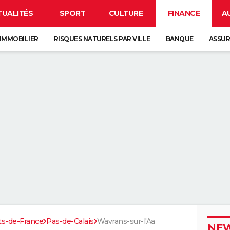
TUALITÉS
SPORT
CULTURE
FINANCE
A
IMMOBILIER
RISQUES NATURELS PAR VILLE
BANQUE
ASSU
ts-de-France
Pas-de-Calais
Wavrans-sur-l'Aa
NEW