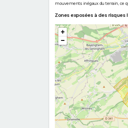
mouvements inégaux du terrain, ce qu
Inondations et/ou Coulées de
18
Zones exposées à des risques li
Boue
Inondations et/ou Coulées de
2
+
Boue
−