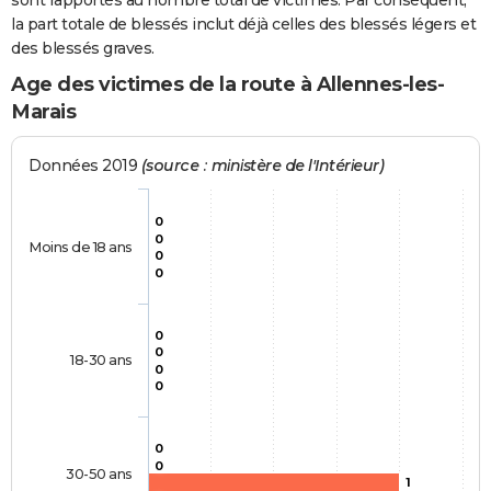
sont rapportés au nombre total de victimes. Par conséquent,
la part totale de blessés inclut déjà celles des blessés légers et
des blessés graves.
Age des victimes de la route à Allennes-les-
Marais
Données 2019
(source : ministère de l'Intérieur)
0
0
Moins de 18 ans
0
0
0
0
18-30 ans
0
0
0
0
30-50 ans
1