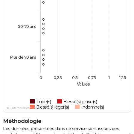
0
0
0
50-70 ans
0
0
0
0
Plus de 70 ans
0
0
0
0,25
0,5
0,75
1
1,25
Values
Tuée(s)
Blessé(s) grave(s)
Blessé(s) léger(s)
Indemne(s)
© Linternaute.com 2026
Méthodologie
Les données présentées dans ce service sont issues des