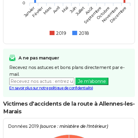
0
Février
Mai
Août
Novembre
Mars
Juin
Septembre
Décembre
Janvier
Avril
Juillet
Octobre
2019
2018
A ne pas manquer
Recevez nos astuces et bons plans directement par e-
mail.
Je m'abonne
En savoir plus sur notre politique de confidentialité
Victimes d'accidents de la route à Allennes-les-
Marais
Données 2019
(source : ministère de l'Intérieur)