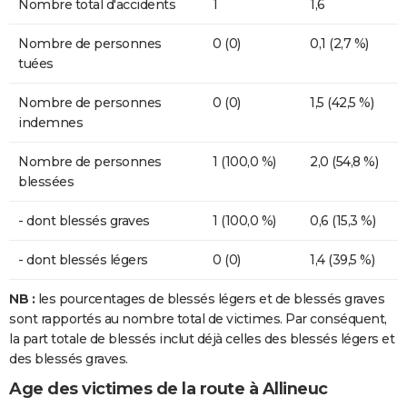
Nombre total d'accidents
1
1,6
Nombre de personnes
0 (0)
0,1 (2,7 %)
tuées
Nombre de personnes
0 (0)
1,5 (42,5 %)
indemnes
Nombre de personnes
1 (100,0 %)
2,0 (54,8 %)
blessées
- dont blessés graves
1 (100,0 %)
0,6 (15,3 %)
- dont blessés légers
0 (0)
1,4 (39,5 %)
NB :
les pourcentages de blessés légers et de blessés graves
sont rapportés au nombre total de victimes. Par conséquent,
la part totale de blessés inclut déjà celles des blessés légers et
des blessés graves.
Age des victimes de la route à Allineuc