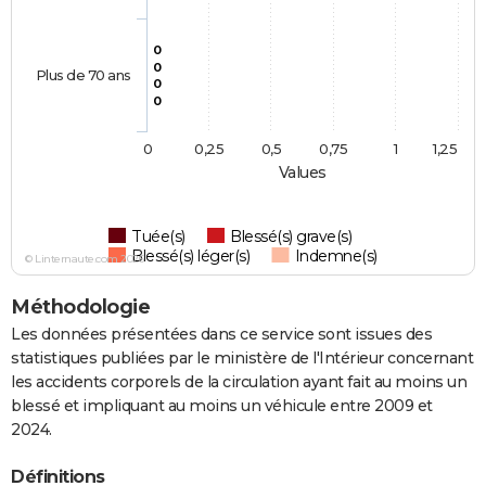
0
0
Plus de 70 ans
0
0
0
0,25
0,5
0,75
1
1,25
Values
Tuée(s)
Blessé(s) grave(s)
Blessé(s) léger(s)
Indemne(s)
© Linternaute.com 2026
Méthodologie
Les données présentées dans ce service sont issues des
statistiques publiées par le ministère de l'Intérieur concernant
les accidents corporels de la circulation ayant fait au moins un
blessé et impliquant au moins un véhicule entre 2009 et
2024.
Définitions