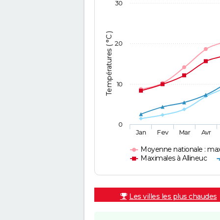
30
Températures ( °C )
20
10
0
Jan
Fev
Mar
Avr
Moyenne nationale : ma
Maximales à Allineuc
Les villes les plus chaudes