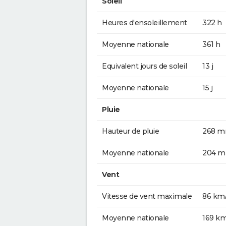
Soleil
Heures d'ensoleillement
322 h
Moyenne nationale
361 h
Equivalent jours de soleil
13 j
Moyenne nationale
15 j
Pluie
Hauteur de pluie
268 
Moyenne nationale
204 
Vent
Vitesse de vent maximale
86 km
Moyenne nationale
169 k