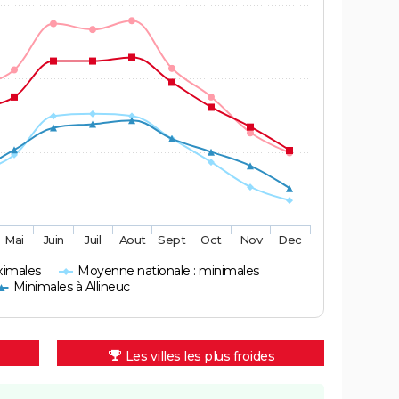
Mai
Juin
Juil
Aout
Sept
Oct
Nov
Dec
ximales
Moyenne nationale : minimales
Minimales à Allineuc
Les villes les plus froides