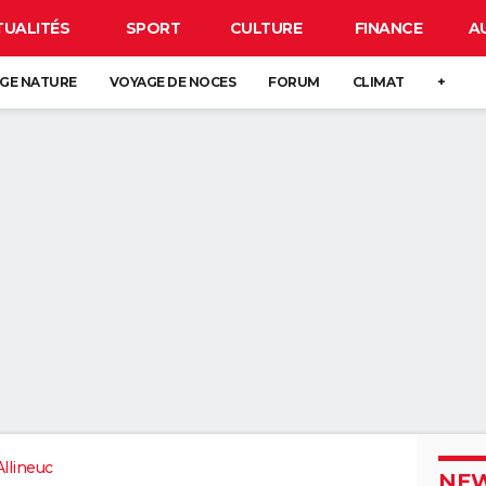
TUALITÉS
SPORT
CULTURE
FINANCE
A
GE NATURE
VOYAGE DE NOCES
FORUM
CLIMAT
+
Allineuc
NEW