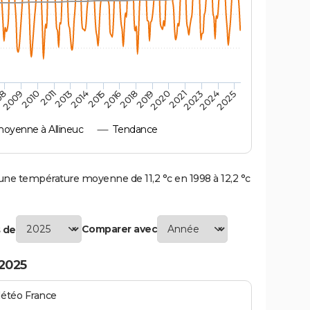
2010
2019
2011
2020
2013
2021
2023
2014
2015
2024
08
2016
2025
2009
2018
oyenne à Allineuc
Tendance
ne température moyenne de 11,2 °c en 1998 à 12,2 °c
Comparer avec
 de
 2025
Météo France