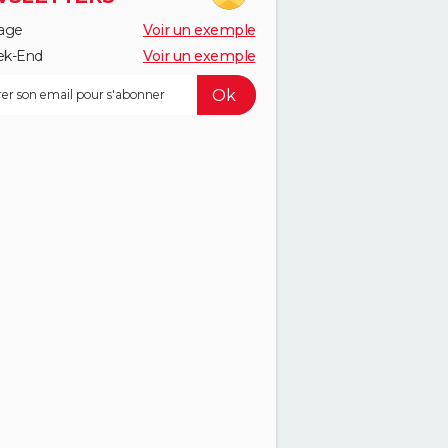
age
Voir un exemple
k-End
Voir un exemple