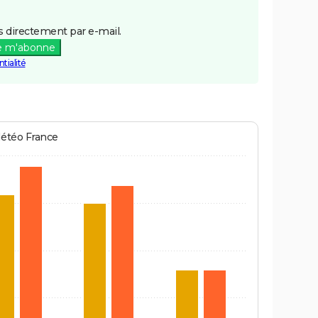
 directement par e-mail.
e m'abonne
tialité
Météo France