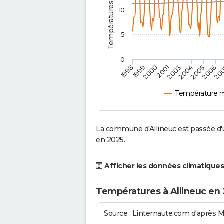
10
5
0
2001
2003
2004
2005
1998
2006
1999
20
2000
Température m
La commune d'Allineuc est passée d'u
en 2025.
Afficher les données climatiques
Températures à Allineuc en
Source : Linternaute.com d'après 