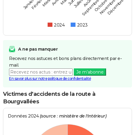
Février
Mai
Août
Novembre
Mars
Juin
Septembre
Décembre
Janvier
Avril
Juillet
Octobre
2024
2023
A ne pas manquer
Recevez nos astuces et bons plans directement par e-
mail.
Je m'abonne
En savoir plus sur notre politique de confidentialité
Victimes d'accidents de la route à
Bourgvallées
Données 2024
(source : ministère de l'Intérieur)