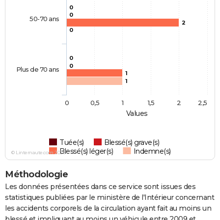
0
0
50-70 ans
2
0
0
0
Plus de 70 ans
1
1
0
0,5
1
1,5
2
2,5
Values
Tuée(s)
Blessé(s) grave(s)
Blessé(s) léger(s)
Indemne(s)
© Linternaute.com 2026
Méthodologie
Les données présentées dans ce service sont issues des
statistiques publiées par le ministère de l'Intérieur concernant
les accidents corporels de la circulation ayant fait au moins un
blessé et impliquant au moins un véhicule entre 2009 et