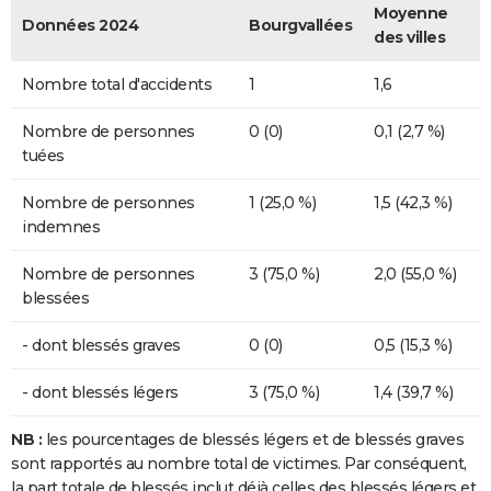
Moyenne
Données 2024
Bourgvallées
des villes
Nombre total d'accidents
1
1,6
Nombre de personnes
0 (0)
0,1 (2,7 %)
tuées
Nombre de personnes
1 (25,0 %)
1,5 (42,3 %)
indemnes
Nombre de personnes
3 (75,0 %)
2,0 (55,0 %)
blessées
- dont blessés graves
0 (0)
0,5 (15,3 %)
- dont blessés légers
3 (75,0 %)
1,4 (39,7 %)
NB :
les pourcentages de blessés légers et de blessés graves
sont rapportés au nombre total de victimes. Par conséquent,
la part totale de blessés inclut déjà celles des blessés légers et