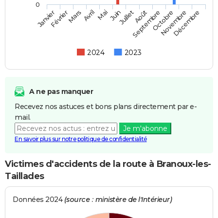
0
Février
Mai
Août
Novembre
Mars
Juin
Septembre
Décembre
Janvier
Avril
Juillet
Octobre
2024
2023
A ne pas manquer
Recevez nos astuces et bons plans directement par e-
mail.
Je m'abonne
En savoir plus sur notre politique de confidentialité
Victimes d'accidents de la route à Branoux-les-
Taillades
Données 2024
(source : ministère de l'Intérieur)