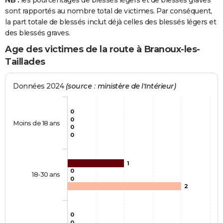
NB :
les pourcentages de blessés légers et de blessés graves
sont rapportés au nombre total de victimes. Par conséquent,
la part totale de blessés inclut déjà celles des blessés légers et
des blessés graves.
Age des victimes de la route à Branoux-les-
Taillades
Données 2024
(source : ministère de l'Intérieur)
0
0
Moins de 18 ans
0
0
1
0
18-30 ans
0
2
0
0