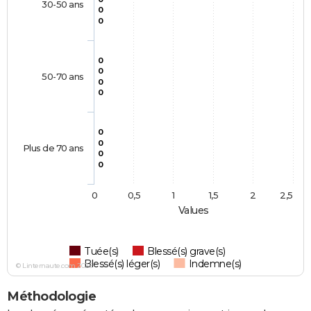
30-50 ans
0
0
0
0
50-70 ans
0
0
0
0
Plus de 70 ans
0
0
0
0,5
1
1,5
2
2,5
Values
Tuée(s)
Blessé(s) grave(s)
Blessé(s) léger(s)
Indemne(s)
© Linternaute.com 2026
Méthodologie